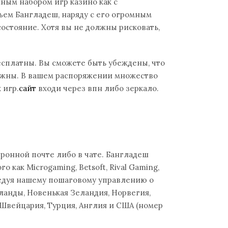
ным набором игр казино как с
ъем Бангладеш, наряду с его огромным
остояние. Хотя вы не должны рисковать,
сплатны. Вы сможете быть убеждены, что
адежны. В вашем распоряжении множество
 игр.
сайт
входи через впн либо зеркало.
тронной почте либо в чате. Бангладеш
как Microgaming, Betsoft, Rival Gaming,
следуя нашему пошаговому управлению о
ланды, Новенькая Зеландия, Норвегия,
 Швейцария, Турция, Англия и США (номер