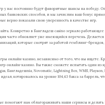
р у вас постоянно будут фаворитные шансы на победу. О
ных банковских способов, и мы зачислим ваш бонус прямо
рые верно показали свою уверенность в качестве игр.
сайта. Конкретно в Бангладеш casino зеркало работающее
ция часто обновляет уже имеющийся перечень. Делается э
низаций, которые смотрят за работой гемблинг-брендов,
гры онлайн-казино, независимо от того, что вы ищете. Кр
игр онлайн-казино. Вы также сможете испытать один из кр
as, Бангладешnia, Novomatic, Lightning Box, WMS, Playson, B
еал, котировалось на уровне 104,43 бакса за баррель, что
е помогают нам облагораживать наши сервисы и делать 