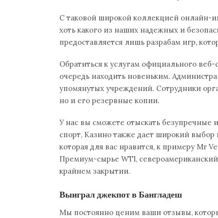
С таковой широкой коллекцией онлайн-иг
хоть какого из наших надежных и безопас
предоставляется лишь разрабам игр, кото
Обратиться к услугам официального веб-
очередь находить новеньким. Администра
упомянутых учреждений. Сотрудники орга
но и его резервные копии.
У нас вы сможете отыскать безупречные и
спорт, Казино также дает широкий выбор 
которая для вас нравится, к примеру Mr Veg
Премиум-сырье WTI, североамериканский ид
крайнем закрытии.
Выиграл джекпот в Бангладеш
Мы постоянно ценим ваши отзывы, которы