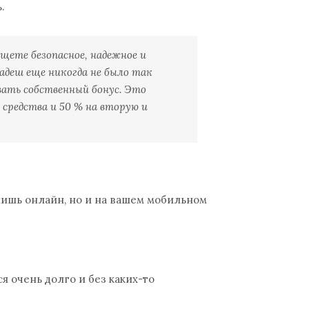
.
щете безопасное, надежное и
адеш еще никогда не было так
вать собственный бонус. Это
средства и 50 % на вторую и
 лишь онлайн, но и на вашем мобильном
 очень долго и без каких-то