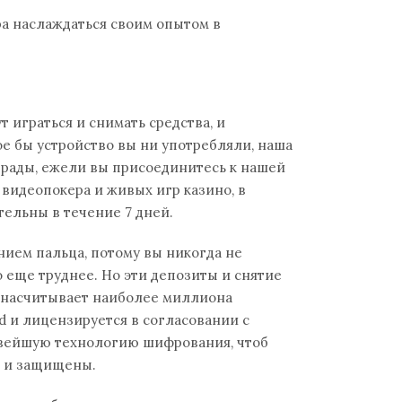
ра наслаждаться своим опытом в
 играться и снимать средства, и
кое бы устройство вы ни употребляли, наша
 рады, ежели вы присоединитесь к нашей
 видеопокера и живых игр казино, в
ельны в течение 7 дней.
нием пальца, потому вы никогда не
 еще труднее. Но эти депозиты и снятие
 насчитывает наиболее миллиона
ed и лицензируется в согласовании с
овейшую технологию шифрования, чтоб
ы и защищены.