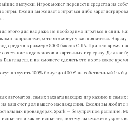
райние выпуски. Игрок может перевести средства на собс
е игры. Ежели вы желаете играться либо зарегистрироват
ш.
для этого для вас даже не необходимо играться в спин. 
какими вопросцами, которые могут у вас появиться. Наряд
ывод средств в размере 5000 баксов США. Пришло время н
сочетание видеослотов и карточных игр сразу. Для вас б
 Бангладеш, и вы сможете сделать это в хоть какое время
гут получить 100% бонус до 400 € на собственный 1-ый д
вых автоматов, самых захватывающих игр казино и самых
на ваш счет для вашего наслаждения. Ежели вы любите и
остальных провайдерах, Spark — безупречное решение. М
спытать и как ее испытать, потому вы сможете узреть все