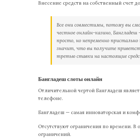
Внесение средств на собственный счет до
Все они совместимы, потому вы смо
честное онлайн-казино, Бангладеш 
просто, но непременно пристально 
значит, что вы получите приветств
третью ставки на настоящие средств
Бангладеш слоты онлайн
Отличительной чертой Бангладеш является
телефоне.
Бангладеш — самая инноваторская и комф
Отсутствуют ограничения по времени. В о
ограничений.