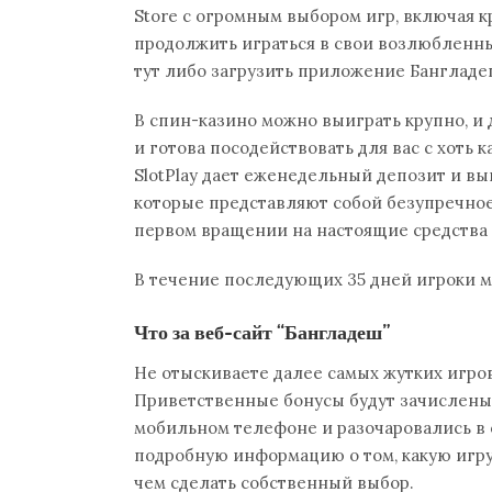
Store с огромным выбором игр, включая к
продолжить играться в свои возлюбленны
тут либо загрузить приложение Бангладе
В спин-казино можно выиграть крупно, и 
и готова посодействовать для вас с хоть 
SlotPlay дает еженедельный депозит и в
которые представляют собой безупречное 
первом вращении на настоящие средства в
В течение последующих 35 дней игроки мо
Что за веб-сайт “Бангладеш”
Не отыскиваете далее самых жутких игро
Приветственные бонусы будут зачислены 
мобильном телефоне и разочаровались в 
подробную информацию о том, какую игру и
чем сделать собственный выбор.