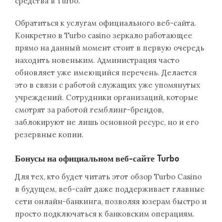
средства в Turbo.
Обратиться к услугам официального веб-сайта.
Конкретно в Turbo casino зеркало работающее
прямо на данный момент стоит в первую очередь
находить новеньким. Администрация часто
обновляет уже имеющийся перечень. Делается
это в связи с работой служащих уже упомянутых
учреждений. Сотрудники организаций, которые
смотрят за работой гемблинг-брендов,
заблокируют не лишь основной ресурс, но и его
резервные копии.
Бонусы на официальном веб-сайте Turbo
Для тех, кто будет читать этот обзор Turbo Casino
в будущем, веб-сайт даже поддерживает главные
сети онлайн-банкинга, позволяя юзерам быстро и
просто подключаться к банковским операциям.