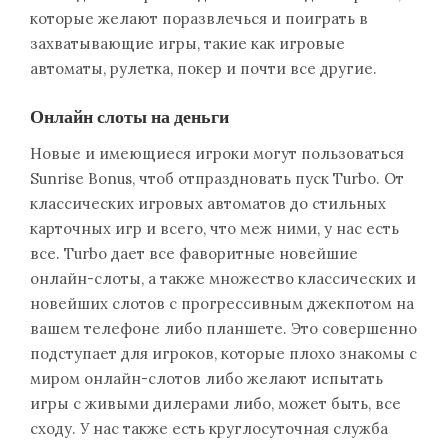
которые желают поразвлечься и поиграть в
захватывающие игры, такие как игровые
автоматы, рулетка, покер и почти все другие.
Онлайн слоты на деньги
Новые и имеющиеся игроки могут пользоваться
Sunrise Bonus, чтоб отпраздновать пуск Turbo. От
классических игровых автоматов до стильных
карточных игр и всего, что меж ними, у нас есть
все. Turbo дает все фаворитные новейшие
онлайн-слоты, а также множество классических и
новейших слотов с прогрессивным джекпотом на
вашем телефоне либо планшете. Это совершенно
подступает для игроков, которые плохо знакомы с
миром онлайн-слотов либо желают испытать
игры с живыми дилерами либо, может быть, все
сходу. У нас также есть круглосуточная служба