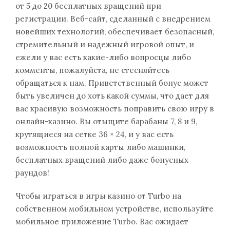
от 5 до 20 бесплатных вращений при
регистрации. Веб-сайт, сделанный с внедрением
новейших технологий, обеспечивает безопасный,
стремительный и надежный игровой опыт, и
ежели у вас есть какие-либо вопросцы либо
комменты, пожалуйста, не стесняйтесь
обращаться к нам. Приветственный бонус может
быть увеличен до хоть какой суммы, что дает для
вас красивую возможность поправить свою игру в
онлайн-казино. Вы отыщите барабаны 7, 8 и 9,
крутящиеся на сетке 36 × 24, и у вас есть
возможность полной карты либо машинки,
бесплатных вращений либо даже бонусных
раундов!
Чтобы играться в игры казино от Turbo на
собственном мобильном устройстве, используйте
мобильное приложение Turbo. Вас ожидает