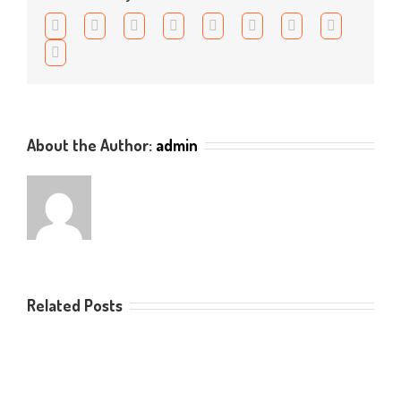
Facebook
Twitter
Reddit
LinkedIn
WhatsApp
Tumblr
Pinterest
Vk
Email
About the Author:
admin
Related Posts