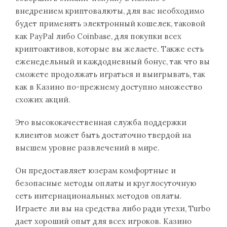
внедрением криптовалюты, для вас необходимо
будет применять электронный кошелек, таковой
как PayPal либо Coinbase, для покупки всех
криптоактивов, которые вы желаете. Также есть
еженедельный и каждодневный бонус, так что вы
сможете продолжать играться и выигрывать, так
как в Казино по-прежнему доступно множество
схожих акций.
Это высококачественная служба поддержки
клиентов может быть достаточно твердой на
высшем уровне развлечений в мире.
Он предоставляет юзерам комфортные и
безопасные методы оплаты и круглосуточную
сеть интернациональных методов оплаты.
Играете ли вы на средства либо ради утехи, Turbo
дает хороший опыт для всех игроков. Казино