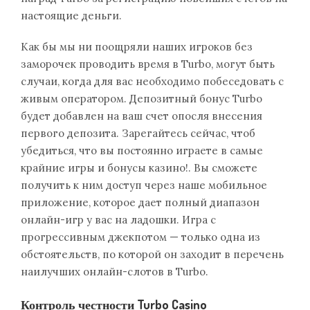
настоящие деньги.
Как бы мы ни поощряли наших игроков без
заморочек проводить время в Turbo, могут быть
случаи, когда для вас необходимо побеседовать с
живым оператором. Депозитный бонус Turbo
будет добавлен на ваш счет опосля внесения
первого депозита. Зарегайтесь сейчас, чтоб
убедиться, что вы постоянно играете в самые
крайние игры и бонусы казино!. Вы сможете
получить к ним доступ через наше мобильное
приложение, которое дает полный диапазон
онлайн-игр у вас на ладошки. Игра с
прогрессивным джекпотом — только одна из
обстоятельств, по которой он заходит в перечень
наилучших онлайн-слотов в Turbo.
Контроль честности Turbo Casino