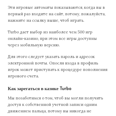
Эти игровые автоматы показываются, когда вы в
первый раз входите на сайт, потому, пожалуйста,
нажмите на ссылку выше, чтоб играть.
Turbo дает выбор из наиболее чем 500 игр
онлайн-казино, при этом все игры доступны
через мобильную версию.
Для этого следует указать пароль и адресок
электронной почты. Опосля входа в профиль
игрок может приступать к процедуре пополнения
игрового счета.
Как зарегаться в казике Turbo
Мы позаботимся о том, чтоб вы могли получить
доступ к собственной учетной записи одним
движением пальца, потому вы никогда не