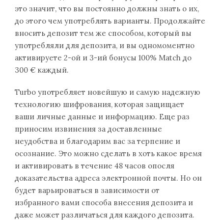
это значит, что вы постоянно должны знать о их,
до этого чем употреблять варианты. Продолжайте
вносить депозит тем же способом, который вы
употребляли для депозита, и вы одномоментно
активируете 2-ой и 3-ий бонусы 100% Match до
300 € каждый.
Turbo употребляет новейшую и самую надежную
технологию шифрования, которая защищает
ваши личные данные и информацию. Еще раз
приносим извинения за доставленные
неудобства и благодарим вас за терпение и
осознание. Это можно сделать в хоть какое время
и активировать в течение 48 часов опосля
доказательства адреса электронной почты. Но он
будет варьироваться в зависимости от
избранного вами способа внесения депозита и
даже может различаться для каждого депозита.