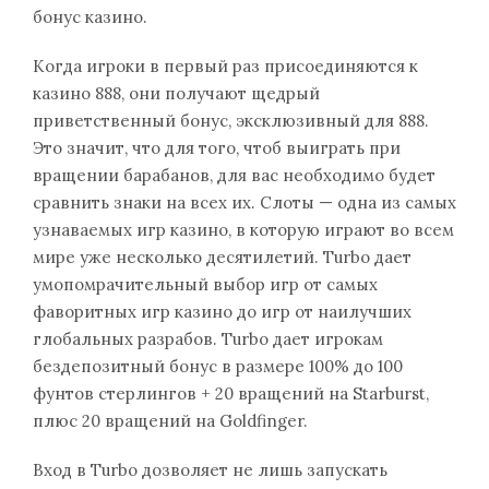
бонус казино.
Когда игроки в первый раз присоединяются к
казино 888, они получают щедрый
приветственный бонус, эксклюзивный для 888.
Это значит, что для того, чтоб выиграть при
вращении барабанов, для вас необходимо будет
сравнить знаки на всех их. Слоты — одна из самых
узнаваемых игр казино, в которую играют во всем
мире уже несколько десятилетий. Turbo дает
умопомрачительный выбор игр от самых
фаворитных игр казино до игр от наилучших
глобальных разрабов. Turbo дает игрокам
бездепозитный бонус в размере 100% до 100
фунтов стерлингов + 20 вращений на Starburst,
плюс 20 вращений на Goldfinger.
Вход в Turbo дозволяет не лишь запускать