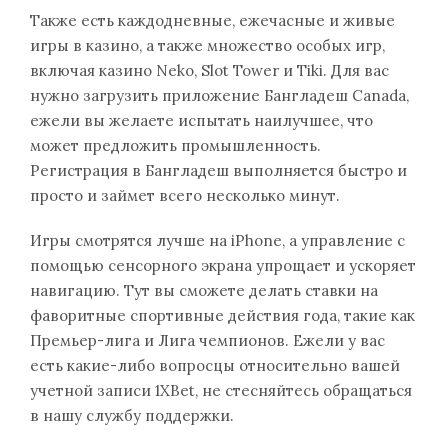
Также есть каждодневные, ежечасные и живые
игры в казино, а также множество особых игр,
включая казино Neko, Slot Tower и Tiki. Для вас
нужно загрузить приложение Бангладеш Canada,
ежели вы желаете испытать наилучшее, что
может предложить промышленность.
Регистрация в Бангладеш выполняется быстро и
просто и займет всего несколько минут.
Игры смотрятся лучше на iPhone, а управление с
помощью сенсорного экрана упрощает и ускоряет
навигацию. Тут вы сможете делать ставки на
фаворитные спортивные действия года, такие как
Премьер-лига и Лига чемпионов. Ежели у вас
есть какие-либо вопросцы относительно вашей
учетной записи 1XBet, не стесняйтесь обращаться
в нашу службу поддержки.