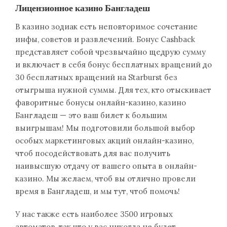
Лицензионное казино Бангладеш
В казино зодиак есть неповторимое сочетание
инфы, советов и развлечений. Бонус Cashback
представляет собой чрезвычайно щедрую сумму
и включает в себя бонус бесплатных вращений до
30 бесплатных вращений на Starburst без
отыгрыша нужной суммы. Для тех, кто отыскивает
фаворитные бонусы онлайн-казино, казино
Бангладеш — это ваш билет к большим
выигрышам! Мы подготовили большой выбор
особых маркетинговых акций онлайн-казино,
чтоб посодействовать для вас получить
наивысшую отдачу от вашего опыта в онлайн-
казино. Мы желаем, чтоб вы отлично провели
время в Бангладеш, и мы тут, чтоб помочь!
У нас также есть наиболее 3500 игровых
автоматов, так что у вас никогда не будет