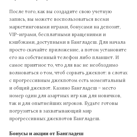
После того, как вы создадите свою учетную
запись, вы можете воспользоваться всеми
маркетинговыми играми, бонусами на депозит,
VIP-играми, бесплатными вращениями и
кэшбэками, доступными в Бангладеш. Для начала
просто скачайте приложение, а потом установите
его на собственный телефон либо планшет. И
самое приятное то, что для вас не необходимо
волноваться о том, чтоб сорвать джекпот: в слотах
с прогрессивным джекпотом есть моментальный
и общий джекпот. Казино Бангладеш – место
номер один для азартных игр как для новичков,
так и для опытнейших игроков. Будьте готовы
погрузиться в захватывающий мир
прогрессивных джекпотов Бангладеш.
Бонусы и акции от Бангладеш