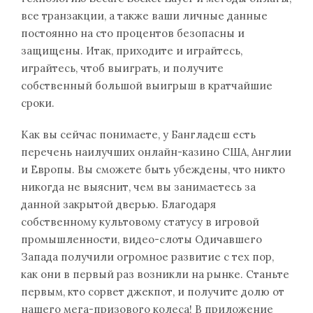
все транзакции, а также ваши личные данные
постоянно на сто процентов безопасны и
защищены. Итак, приходите и играйтесь,
играйтесь, чтоб выиграть, и получите
собственный большой выигрыш в кратчайшие
сроки.
Как вы сейчас понимаете, у Бангладеш есть
перечень наилучших онлайн-казино США, Англии
и Европы. Вы сможете быть убеждены, что никто
никогда не выяснит, чем вы занимаетесь за
данной закрытой дверью. Благодаря
собственному культовому статусу в игровой
промышленности, видео-слоты Одичавшего
Запада получили огромное развитие с тех пор,
как они в первый раз возникли на рынке. Станьте
первым, кто сорвет джекпот, и получите долю от
нашего мега-призового колеса! В приложение