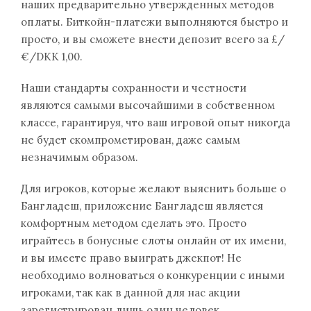
наших предварительно утвержденных методов
оплаты. Биткойн-платежи выполняются быстро и
просто, и вы сможете внести депозит всего за £/
€/DKK 1,00.
Наши стандарты сохранности и честности
являются самыми высочайшими в собственном
классе, гарантируя, что ваш игровой опыт никогда
не будет скомпрометирован, даже самым
незначимым образом.
Для игроков, которые желают выяснить больше о
Бангладеш, приложение Бангладеш является
комфортным методом сделать это. Просто
играйтесь в бонусные слоты онлайн от их имени,
и вы имеете право выиграть джекпот! Не
необходимо волноваться о конкуренции с иными
игроками, так как в данной для нас акции
зарегистрирован лишь один человек.