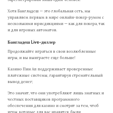
Хотя Бангладеш — это глобальная сеть, мы
управляем первым в мире онлайн-покер-румом с
несколькими юрисдикциями — как для покера, так
и для игровых автоматов.
Бангладеш Live-диллер
Продолжайте играться в свои возлюбленные
игры, и вы выиграете еще больше!
Казино Пин Ап поддерживает проверенные
платежные системы, гарантируя стремительный
вывод денег;
Это значит, что они употребляют лишь знатных и
честных поставщиков программного
обеспечения для казино и смотрят за тем, чтоб
игры, которые для вас нравятся, были