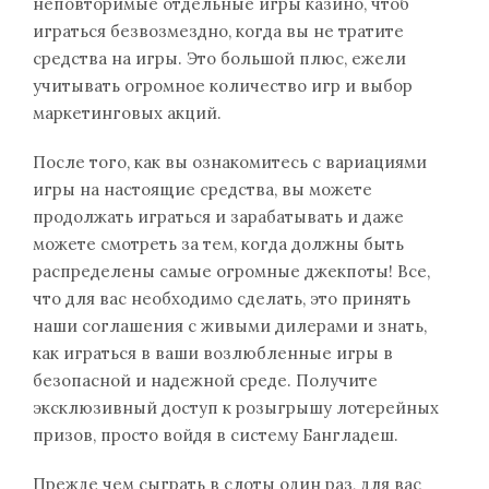
неповторимые отдельные игры казино, чтоб
играться безвозмездно, когда вы не тратите
средства на игры. Это большой плюс, ежели
учитывать огромное количество игр и выбор
маркетинговых акций.
После того, как вы ознакомитесь с вариациями
игры на настоящие средства, вы можете
продолжать играться и зарабатывать и даже
можете смотреть за тем, когда должны быть
распределены самые огромные джекпоты! Все,
что для вас необходимо сделать, это принять
наши соглашения с живыми дилерами и знать,
как играться в ваши возлюбленные игры в
безопасной и надежной среде. Получите
эксклюзивный доступ к розыгрышу лотерейных
призов, просто войдя в систему Бангладеш.
Прежде чем сыграть в слоты один раз, для вас