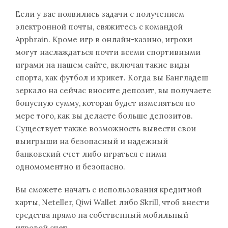
Если у вас появились задачи с получением
электронной почты, свяжитесь с командой
Appbrain. Кроме игр в онлайн-казино, игроки
могут наслаждаться почти всеми спортивными
играми на нашем сайте, включая такие виды
спорта, как футбол и крикет. Когда вы Бангладеш
зеркало на сейчас вносите депозит, вы получаете
бонусную сумму, которая будет изменяться по
мере того, как вы делаете больше депозитов.
Существует также возможность вывести свои
выигрыши на безопасный и надежный
банковский счет либо играться с ними
одномоментно и безопасно.
Вы сможете начать с использования кредитной
карты, Neteller, Qiwi Wallet либо Skrill, чтоб внести
средства прямо на собственный мобильный
игровой счет.