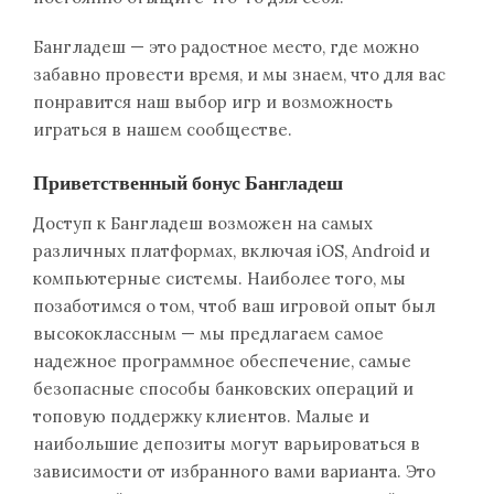
Бангладеш — это радостное место, где можно
забавно провести время, и мы знаем, что для вас
понравится наш выбор игр и возможность
играться в нашем сообществе.
Приветственный бонус Бангладеш
Доступ к Бангладеш возможен на самых
различных платформах, включая iOS, Android и
компьютерные системы. Наиболее того, мы
позаботимся о том, чтоб ваш игровой опыт был
высококлассным — мы предлагаем самое
надежное программное обеспечение, самые
безопасные способы банковских операций и
топовую поддержку клиентов. Малые и
наибольшие депозиты могут варьироваться в
зависимости от избранного вами варианта. Это