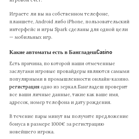
Играете ли вы на собственном телефоне,
планшете, Android либо iPhone, пользовательский
интерфейс и игры Spark сделаны для одной цели
— мобильных игр.
Какие автоматы есть в БангладешCasino
Есть причина, по которой наши отмеченные
заслугами игровые провайдеры являются самыми
популярными в промышленности онлайн-казино.
регистрация
одно из зеркал.Бангладеш проверит
все ваши личные данные, такие как ваше имя,
адресок, номер телефона и дату рождения.
В течение пары минут вы получите предложение
бонуса в размере 1000€ за регистрацию
новейшего игрока.