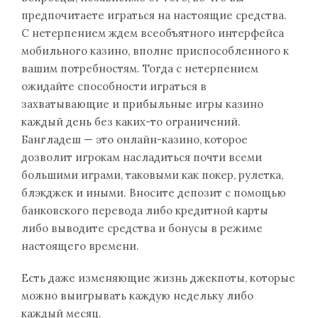
предпочитаете играться на настоящие средства.
С нетерпением ждем всеобъятного интерфейса
мобильного казино, вполне приспособленного к
вашим потребностям. Тогда с нетерпением
ожидайте способности играться в
захватывающие и прибыльные игры казино
каждый день без каких-то ограничений.
Бангладеш — это онлайн-казино, которое
дозволит игрокам насладиться почти всеми
большими играми, таковыми как покер, рулетка,
блэкджек и иными. Вносите депозит с помощью
банковского перевода либо кредитной карты
либо выводите средства и бонусы в режиме
настоящего времени.
Есть даже изменяющие жизнь джекпоты, которые
можно выигрывать каждую недельку либо
каждый месяц.