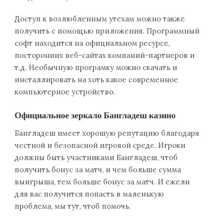
Доступ к возлюбленным утехам можно также
получить с помощью приложения. Программный
софт находится на официальном ресурсе,
посторониих веб-сайтах компаний-партнеров и
т.д. Необычную програмку можно скачать и
инсталлировать на хоть какое современное
компьютерное устройство.
Официальное зеркало Бангладеш казино
Бангладеш имеет хорошую репутацию благодаря
честной и безопасной игровой среде. Игроки
должны быть участниками Бангладеш, чтоб
получить бонус за матч, и чем больше сумма
выигрыша, тем больше бонус за матч. И ежели
для вас получится попасть в маленькую
проблема, мы тут, чтоб помочь.