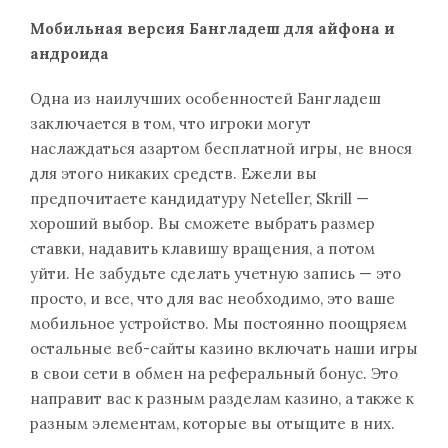
Мобильная версия Бангладеш для айфона и
андроида
Одна из наилучших особенностей Бангладеш
заключается в том, что игроки могут
наслаждаться азартом бесплатной игры, не внося
для этого никаких средств. Ежели вы
предпочитаете кандидатуру Neteller, Skrill —
хороший выбор. Вы сможете выбрать размер
ставки, надавить клавишу вращения, а потом
уйти. Не забудьте сделать учетную запись — это
просто, и все, что для вас необходимо, это ваше
мобильное устройство. Мы постоянно поощряем
остальные веб-сайты казино включать наши игры
в свои сети в обмен на реферальный бонус. Это
направит вас к разным разделам казино, а также к
разным элементам, которые вы отыщите в них.