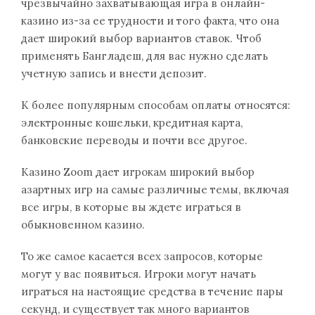
чрезвычайно захватывающая игра в онлайн-
казино из-за ее трудности и того факта, что она
дает широкий выбор вариантов ставок. Чтоб
применять Бангладеш, для вас нужно сделать
учетную запись и внести депозит.
К более популярным способам оплаты относятся:
электронные кошельки, кредитная карта,
банковские переводы и почти все другое.
Казино Zoom дает игрокам широкий выбор
азартных игр на самые различные темы, включая
все игры, в которые вы ждете играться в
обыкновенном казино.
То же самое касается всех запросов, которые
могут у вас появиться. Игроки могут начать
играться на настоящие средства в течение пары
секунд, и существует так много вариантов