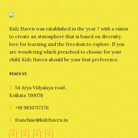
Kidz Haven was established in the year ? with a vision
to create an atmosphere that is based on diversity,
love for learning and the freedom to explore. If you
are wondering which preschool to choose for your
child, Kidz Haven should be your first preference.
REACH US
54 Arya Vidyalaya road ,
Kolkata 700078
+91 9830717376
franchise@kidzhaven.in