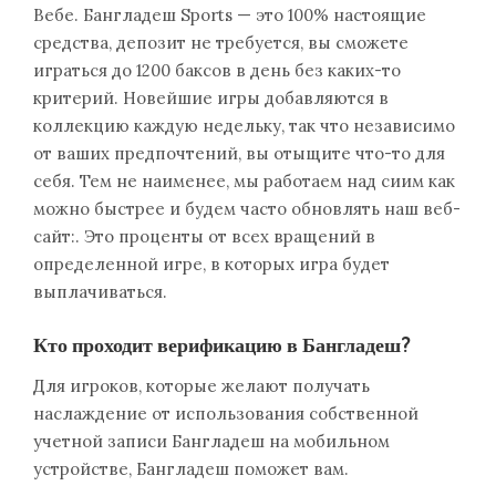
Вебе. Бангладеш Sports — это 100% настоящие
средства, депозит не требуется, вы сможете
играться до 1200 баксов в день без каких-то
критерий. Новейшие игры добавляются в
коллекцию каждую недельку, так что независимо
от ваших предпочтений, вы отыщите что-то для
себя. Тем не наименее, мы работаем над сиим как
можно быстрее и будем часто обновлять наш веб-
сайт:. Это проценты от всех вращений в
определенной игре, в которых игра будет
выплачиваться.
Кто проходит верификацию в Бангладеш?
Для игроков, которые желают получать
наслаждение от использования собственной
учетной записи Бангладеш на мобильном
устройстве, Бангладеш поможет вам.