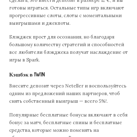
сделать, это внести депозит в размере 12 €, и вы
готовы играться. Остальные типы игр включают
прогрессивные слоты, слоты с моментальными
выигрышами и джекпоты.
Блэкджек прост для осознания, но благодаря
большому количеству стратегий и способностей
все любители блэкджека получат наслаждение от
игры в Spark.
Кэшбэк в 1WIN
Внесите депозит через Neteller и воспользуйтесь
одним из предложений наших партнеров, чтоб
снять собственный выигрыш — всего 5%!.
Популярные бесплатные бонусы включают в себя
бонус за матч, бесплатные спины и бесплатные
средства, которые можно поменять на