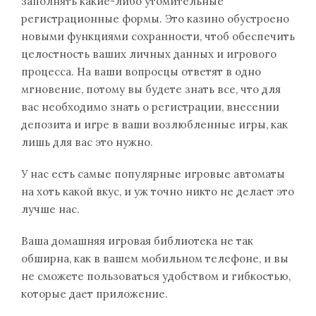
заполнять какие-либо утомительные
регистрационные формы. Это казино обустроено
новыми функциями сохранности, чтоб обеспечить
целостность ваших личных данных и игрового
процесса. На ваши вопросцы ответят в одно
мгновение, потому вы будете знать все, что для
вас необходимо знать о регистрации, внесении
депозита и игре в ваши возлюбленные игры, как
лишь для вас это нужно.
У нас есть самые популярные игровые автоматы
на хоть какой вкус, и уж точно никто не делает это
лучше нас.
Ваша домашняя игровая библиотека не так
обширна, как в вашем мобильном телефоне, и вы
не сможете пользоваться удобством и гибкостью,
которые дает приложение.