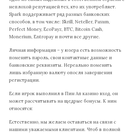
неплохой репутацией тех, кто их употребляет.
Spark поддерживает ряд разных банковских
способов, в том числе: Skrill, Neteller, Paxum,
Perfect Money, EcoPayz, BTC, Bitcoin Cash,
Monerium, Entropay и почти все другие.
Личная информация – у юзера есть возможность
поменять пароль, свои контактные данные и
банковские реквизиты. Нереально поменять
лишь избранную валюту опосля завершения
регистрации.
Если игрок выполнил в Пин Ап казино вход, он
может рассчитывать на щедрые бонусы. К ним
относятся:
Естественно, мы желаем оставаться на связи с
нашими уважаемыми клиентами. Чтоб в полной