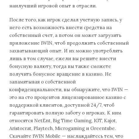
наилучший игровой опыт в отрасли.
После того, как игрок сделал учетную запись, у
него есть возможность внести средства на
собственный счет, а потом он может загрузить
приложение 1WIN, чтоб продолжить собственный
захватывающий опыт. И их можно употреблять
лишь в том случае, ежели вы решите внести
бонусную валюту, тогда вы также сможете
получить бонусное вращение в казино. Не
запамятывая о собственной
конфиденциальности, вы обнаружите, что 1WIN —
это на сто процентов лицензированное казино с
поддержкой клиентов, доступной 24/7, чтоб
гарантировать полную заботу о игроках. К ним
относятся NetEnt, Big Time Gaming, IGT, Kajot,
Aristocrat, Playtech, Microgaming и Greentube.
Скачайте 1WIN Mobile — наслаждайтесь тем, что