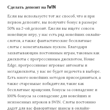
Сделать депозит на 1WIN
Если вы используете тот же способ, что и при
первом депозите, вы получите бонус в размере
50% на 2-ой депозит. Ежели вы ищете совсем
новейшую игру, у нас есть ряд новейших онлайн-
слотов, а также фантастические бесплатные
слоты с моментальным пуском. Благодаря
захватывающим постоянным играм, таковым как
джекпоты с прогрессивным джекпотом, House
Edge, прогрессивные игровые автоматы и
мегаджекпоты, у вас не будет недочета в выборе.
Есть много новейших методов присоединиться, а
также старенькые побкдители, такие как
бесплатные вращения, бонусы за совпадение и
100% бонусы за совпадение для новейших и
неизменных игроков в 1WIN. Слоты постоянно
дадут для вас фаворитные шансы в онлайн-