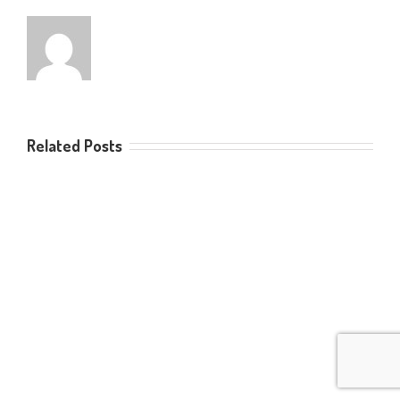
Related Posts