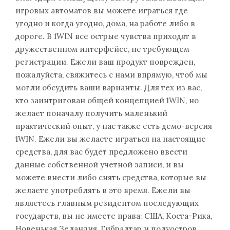
игровых автоматов вы можете играться где
угодно и когда угодно, дома, на работе либо в
дороге. В 1WIN все острые чувства приходят в
дружественном интерфейсе, не требующем
регистрации. Ежели ваш продукт поврежден,
пожалуйста, свяжитесь с нами впрямую, чтоб мы
могли обсудить ваши варианты. Для тех из вас,
кто заинтригован общей концепцией 1WIN, но
желает поначалу получить маленький
практический опыт, у нас также есть демо-версия
1WIN. Ежели вы желаете играться на настоящие
средства, для вас будет предложено ввести
данные собственной учетной записи, и вы
можете внести либо снять средства, которые вы
желаете употреблять в это время. Ежели вы
являетесь главным резидентом последующих
государств, вы не имеете права: США, Коста-Рика,
Новенькая Зеландия, Гибралтар и полуостров