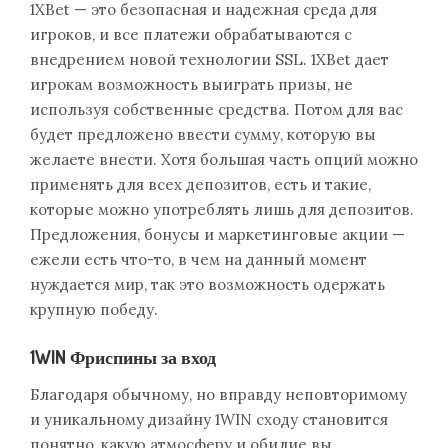
1XBet — это безопасная и надежная среда для
игроков, и все платежи обрабатываются с
внедрением новой технологии SSL. 1XBet дает
игрокам возможность выиграть призы, не
используя собственные средства. Потом для вас
будет предложено ввести сумму, которую вы
желаете внести. Хотя большая часть опций можно
применять для всех депозитов, есть и такие,
которые можно употреблять лишь для депозитов.
Предложения, бонусы и маркетинговые акции —
ежели есть что-то, в чем на данный момент
нуждается мир, так это возможность одержать
крупную победу.
1WIN Фриспины за вход
Благодаря обычному, но вправду неповторимому
и уникальному дизайну 1WIN сходу становится
понятно, какую атмосферу и обилие вы