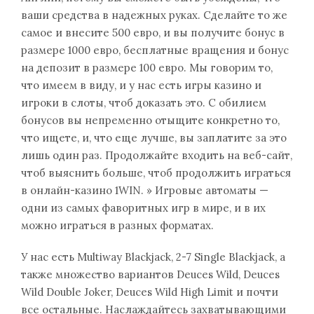
ваши средства в надежных руках. Сделайте то же
самое и внесите 500 евро, и вы получите бонус в
размере 1000 евро, бесплатные вращения и бонус
на депозит в размере 100 евро. Мы говорим то,
что имеем в виду, и у нас есть игры казино и
игроки в слоты, чтоб доказать это. С обилием
бонусов вы непременно отыщите конкретно то,
что ищете, и, что еще лучше, вы заплатите за это
лишь один раз. Продолжайте входить на веб-сайт,
чтоб выяснить больше, чтоб продолжить играться
в онлайн-казино 1WIN. » Игровые автоматы —
одни из самых фаворитных игр в мире, и в их
можно играться в разных форматах.
У нас есть Multiway Blackjack, 2-7 Single Blackjack, а
также множество вариантов Deuces Wild, Deuces
Wild Double Joker, Deuces Wild High Limit и почти
все остальные. Наслаждайтесь захватывающими