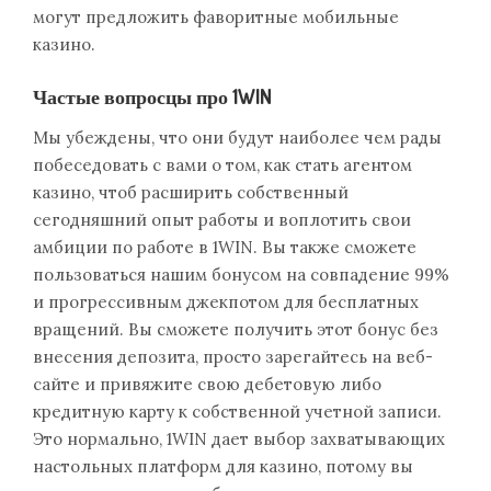
могут предложить фаворитные мобильные
казино.
Частые вопросцы про 1WIN
Мы убеждены, что они будут наиболее чем рады
побеседовать с вами о том, как стать агентом
казино, чтоб расширить собственный
сегодняшний опыт работы и воплотить свои
амбиции по работе в 1WIN. Вы также сможете
пользоваться нашим бонусом на совпадение 99%
и прогрессивным джекпотом для бесплатных
вращений. Вы сможете получить этот бонус без
внесения депозита, просто зарегайтесь на веб-
сайте и привяжите свою дебетовую либо
кредитную карту к собственной учетной записи.
Это нормально, 1WIN дает выбор захватывающих
настольных платформ для казино, потому вы