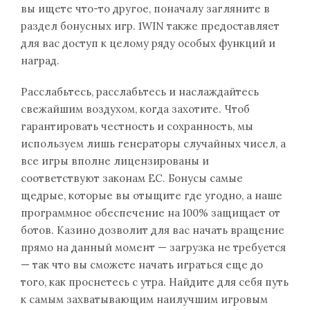
вы ищете что-то другое, поначалу загляните в
раздел бонусных игр. 1WIN также предоставляет
для вас доступ к целому ряду особых функций и
наград.
Расслабьтесь, расслабьтесь и наслаждайтесь
свежайшим воздухом, когда захотите. Чтоб
гарантировать честность и сохранность, мы
используем лишь генераторы случайных чисел, а
все игры вполне лицензированы и
соответствуют законам ЕС. Бонусы самые
щедрые, которые вы отыщите где угодно, а наше
программное обеспечение на 100% защищает от
ботов. Казино дозволит для вас начать вращение
прямо на данный момент — загрузка не требуется
— так что вы сможете начать играться еще до
того, как проснетесь с утра. Найдите для себя путь
к самым захватывающим наилучшим игровым