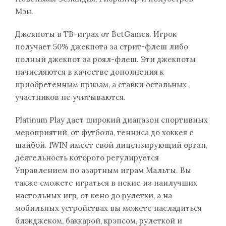
Мэн.
Джекпоты в ТВ-играх от BetGames. Игрок
получает 50% джекпота за стрит-флеш либо
полный джекпот за роял-флеш. Эти джекпоты
начисляются в качестве дополнения к
приобретенным призам, а ставки остальных
участников не учитываются.
Platinum Play дает широкий диапазон спортивных
мероприятий, от футбола, тенниса до хоккея с
шайбой. 1WIN имеет свой лицензирующий орган,
деятельность которого регулируется
Управлением по азартным играм Мальты. Вы
также сможете играться в некие из наилучших
настольных игр, от кено до рулетки, а на
мобильных устройствах вы можете насладиться
блэкджеком, баккарой, крэпсом, рулеткой и