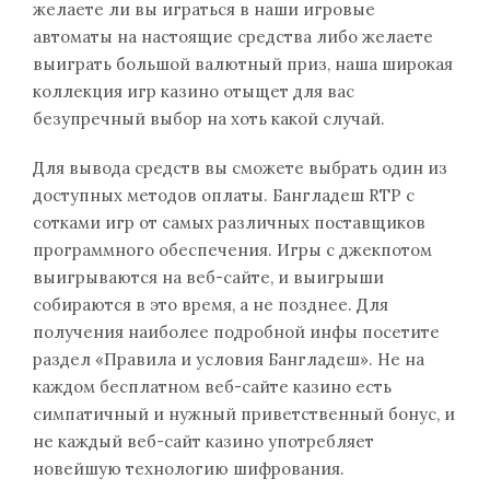
желаете ли вы играться в наши игровые
автоматы на настоящие средства либо желаете
выиграть большой валютный приз, наша широкая
коллекция игр казино отыщет для вас
безупречный выбор на хоть какой случай.
Для вывода средств вы сможете выбрать один из
доступных методов оплаты. Бангладеш RTP с
сотками игр от самых различных поставщиков
программного обеспечения. Игры с джекпотом
выигрываются на веб-сайте, и выигрыши
собираются в это время, а не позднее. Для
получения наиболее подробной инфы посетите
раздел «Правила и условия Бангладеш». Не на
каждом бесплатном веб-сайте казино есть
симпатичный и нужный приветственный бонус, и
не каждый веб-сайт казино употребляет
новейшую технологию шифрования.