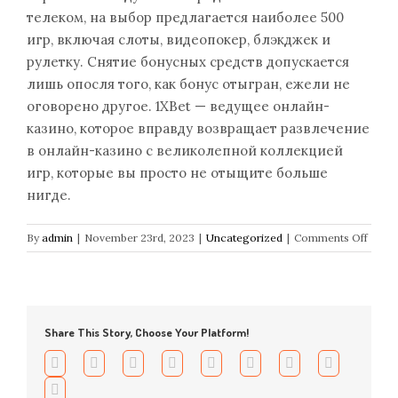
телеком, на выбор предлагается наиболее 500
игр, включая слоты, видеопокер, блэкджек и
рулетку. Снятие бонусных средств допускается
лишь опосля того, как бонус отыгран, ежели не
оговорено другое. 1XBet — ведущее онлайн-
казино, которое вправду возвращает развлечение
в онлайн-казино с великолепной коллекцией
игр, которые вы просто не отыщите больше
нигде.
on
By
admin
|
November 23rd, 2023
|
Uncategorized
|
Comments Off
Lensy
выво
на
карту
Как
Share This Story, Choose Your Platform!
зарег
Facebook
Twitter
Reddit
LinkedIn
WhatsApp
Tumblr
Pinterest
Vk
Email