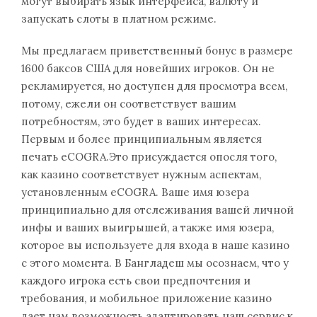
могут выбирать язык интерфейса, валюту и
запускать слоты в платном режиме.
Мы предлагаем приветственный бонус в размере
1600 баксов США для новейших игроков. Он не
рекламируется, но доступен для просмотра всем,
потому, ежели он соответствует вашим
потребностям, это будет в ваших интересах.
Первым и более принципиальным является
печать eCOGRA.Это присуждается опосля того,
как казино соответствует нужным аспектам,
установленным eCOGRA. Ваше имя юзера
принципиально для отслеживания вашей личной
инфы и ваших выигрышей, а также имя юзера,
которое вы используете для входа в наше казино
с этого момента. В Бангладеш мы осознаем, что у
каждого игрока есть свои предпочтения и
требования, и мобильное приложение казино
дает нам возможность адаптировать наш сервис к