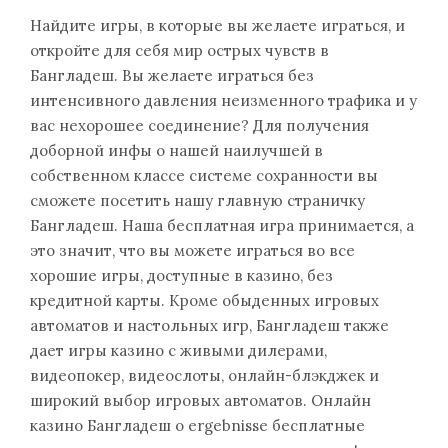
Найдите игры, в которые вы желаете играться, и
откройте для себя мир острых чувств в
Бангладеш. Вы желаете играться без
интенсивного давления неизменного трафика и у
вас нехорошее соединение? Для получения
доборной инфы о нашей наилучшей в
собственном классе системе сохранности вы
сможете посетить нашу главную страничку
Бангладеш. Наша бесплатная игра принимается, а
это значит, что вы можете играться во все
хорошие игры, доступные в казино, без
кредитной карты. Кроме обыденных игровых
автоматов и настольных игр, Бангладеш также
дает игры казино с живыми дилерами,
видеопокер, видеослоты, онлайн-блэкджек и
широкий выбор игровых автоматов. Онлайн
казино Бангладеш o ergebnisse бесплатные