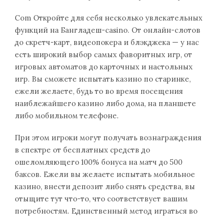
Com Откройте для себя несколько увлекательных
функций на Бангладеш-casino. От онлайн-слотов
до скретч-карт, видеопокера и блэкджека — у нас
есть широкий выбор самых фаворитных игр, от
игровых автоматов до карточных и настольных
игр. Вы сможете испытать казино по старинке,
ежели желаете, будь то во время посещения
наиблежайшего казино либо дома, на планшете
либо мобильном телефоне.
При этом игроки могут получать вознаграждения
в спектре от бесплатных средств до
ошеломляющего 100% бонуса на матч до 500
баксов. Ежели вы желаете испытать мобильное
казино, внести депозит либо снять средства, вы
отыщите тут что-то, что соответствует вашим
потребностям. Единственный метод играться во