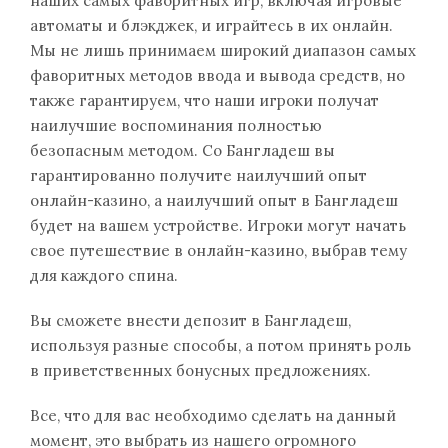
наших самых фаворитных игр, включая игровые
автоматы и блэкджек, и играйтесь в их онлайн.
Мы не лишь принимаем широкий диапазон самых
фаворитных методов ввода и вывода средств, но
также гарантируем, что наши игроки получат
наилучшие воспоминания полностью
безопасным методом. Со Бангладеш вы
гарантированно получите наилучший опыт
онлайн-казино, а наилучший опыт в Бангладеш
будет на вашем устройстве. Игроки могут начать
свое путешествие в онлайн-казино, выбрав тему
для каждого спина.
Вы сможете внести депозит в Бангладеш,
используя разные способы, а потом принять роль
в приветственных бонусных предложениях.
Все, что для вас необходимо сделать на данный
момент, это выбрать из нашего огромного