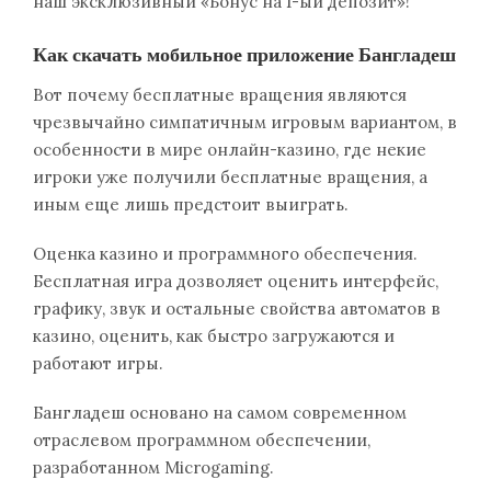
наш эксклюзивный «Бонус на 1-ый депозит»!
Как скачать мобильное приложение Бангладеш
Вот почему бесплатные вращения являются
чрезвычайно симпатичным игровым вариантом, в
особенности в мире онлайн-казино, где некие
игроки уже получили бесплатные вращения, а
иным еще лишь предстоит выиграть.
Оценка казино и программного обеспечения.
Бесплатная игра дозволяет оценить интерфейс,
графику, звук и остальные свойства автоматов в
казино, оценить, как быстро загружаются и
работают игры.
Бангладеш основано на самом современном
отраслевом программном обеспечении,
разработанном Microgaming.