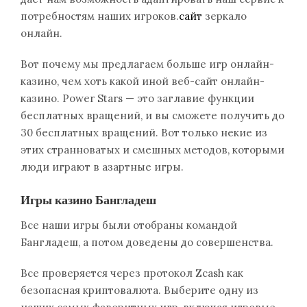
потребностям наших игроков.
сайт
зеркало
онлайн.
Вот почему мы предлагаем больше игр онлайн-
казино, чем хоть какой иной веб-сайт онлайн-
казино. Power Stars — это заглавие функции
бесплатных вращений, и вы сможете получить до
30 бесплатных вращений. Вот только некие из
этих странноватых и смешных методов, которыми
люди играют в азартные игры.
Игры казино Бангладеш
Все наши игры были отобраны командой
Бангладеш, а потом доведены до совершенства.
Все проверяется через протокол Zcash как
безопасная криптовалюта. Выберите одну из