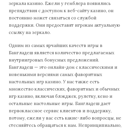
зеркала казино. Ежели у гемблера появились
препядствия с доступом к веб-сайту казино, он
постоянно может связаться со службой
поддержки. Они предоставят игрокам актуальную
ссылку на зеркало.
Одним из самых ярчайших качеств игры в
Бангладеш является количество предлагаемых
внутриигровых бонусных предложений.
Бангладеш — это онлайн-дом с классическими и
новенькими версиями самых фаворитных
настольных игр казино. У нас также есть
множество классических, фаворитных и обычных
игр казино, включая блэкджек, рулетку, кено и
остальные настольные игры. Бангладеш дает
первоклассное сервис клиентов и поддержку,
потому, ежели у вас есть какие-либо вопросцы, не
стесняйтесь обращаться к нам. Непринципиально,