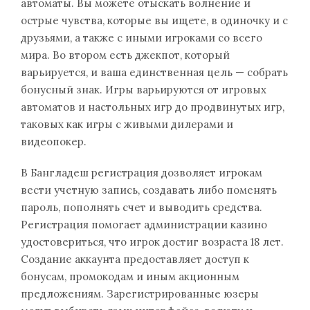
автоматы. Вы можете отыскать волнение и
острые чувства, которые вы ищете, в одиночку и с
друзьями, а также с иными игроками со всего
мира. Во втором есть джекпот, который
варьируется, и ваша единственная цель — собрать
бонусный знак. Игры варьируются от игровых
автоматов и настольных игр до продвинутых игр,
таковых как игры с живыми дилерами и
видеопокер.
В Бангладеш регистрация дозволяет игрокам
вести учетную запись, создавать либо поменять
пароль, пополнять счет и выводить средства.
Регистрация помогает администрации казино
удостовериться, что игрок достиг возраста 18 лет.
Создание аккаунта предоставляет доступ к
бонусам, промокодам и иным акционным
предложениям. Зарегистрированные юзеры