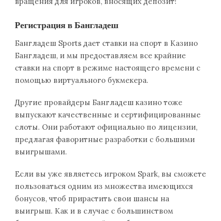
вращения для игроков, вносящих депозит!
Регистрация в Бангладеш
Бангладеш Sports дает ставки на спорт в Казино
Бангладеш, и мы предоставляем все крайние
ставки на спорт в режиме настоящего времени с
помощью виртуального букмекера.
Другие провайдеры Бангладеш казино тоже
выпускают качественные и сертифицированные
слоты. Они работают официально по лицензии,
предлагая фаворитные разработки с большими
выигрышами.
Если вы уже являетесь игроком Spark, вы сможете
пользоваться одним из множества имеющихся
бонусов, чтоб прирастить свои шансы на
выигрыш. Как и в случае с большинством