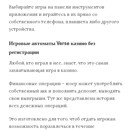
Выбирайте игры на панели инструментов
приложения и играйтесь в их прямо со
собственного телефона, планшета либо другого
устройства.
Игровые автоматы Verse казино без
регистрации
Любой, кто играл в нее, знает, что это самая
захватывающая игра в казино.
Финансовые операции – юзер может употреблять
собственный акк и пополнять депозит, выводить
свои выигрыши. Тут же представлена история
всех денежных операций.
Это изготовлено для того, чтоб отдать игрокам
возможность поразвлечься в течение