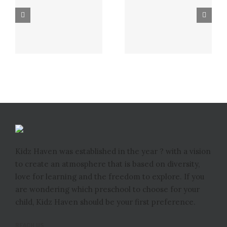
Kidz Haven was established in the year ? with a vision
to create an atmosphere that is based on diversity,
love for learning and the freedom to explore. If you
are wondering which preschool to choose for your
child, Kidz Haven should be your first preference.
REACH US