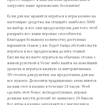
загрузите наше приложение бесплатно!
Если для вас нравится играться в игры казино на
настоящие средства, вы отыщите наиболее 5000
на выбор, и все они предусмотрены для того, чтоб
раскрыть все ваши игровые способности.
Благодаря большому количеству доступных
вариантов ставок у вас будет тыща обстоятельств
играться и все предпосылки делать ставки!
Ежели вы желаете играться на обычных столах с
живой рулеткой в Verse либо выйти на новейший
уровень и играться вживую за интерактивным
3D-столом для рулетки, мы предоставим для вас
все нужное. Депозиты традиционно зачисляются
на ваш счет в казино в течение 24 часов. Чтоб
сделать этот бонус легкодоступным, игроки
должны внести депозит не наименее 20 баксов.
Все игры в казино запускаются с внедрением