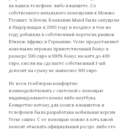
на вашем телефоне либо планшете. Со
собственного начального помещения в Монако
Treasure ‘n’dowas; Компания Island была запущена
в Нидерландах в 2003 году и позднее в том же
году добавила в собственный перечень рынков
Южную Африку и Германию. Verse предоставляет
новеньким игрокам приветственный бонус в
размере 500 евро и 100% бонус на матч до 400
евро, ежели вы сделаете собственный 1-ый
депозит на сумму не наименее 100 евро.
Не всем гемблерам комфортно
взаимодействовать с системой с помощью
индивидуального компа либо ноутбука.
Конкретно потому для хозяев планшетов и
телефонов была разработана мобильная версия
Verse casino. С ее помощью можно в хоть какой
момент отыскать официальный ресурс либо его