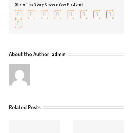
лицен
Share This Story, Choose Your Platform!
у
Facebook
Twitter
Reddit
LinkedIn
WhatsApp
Tumblr
Pinterest
Vk
Blink
Email
About the Author:
admin
Related Posts