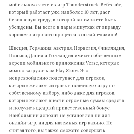
мобильном слоте из игр Thunderstruck. Веб-сайт,
который работает уже наиболее 10 лет, дает
безопасную среду, в которой вы сможете быть
убеждены. Вы всего в пары минутках от вправду
хорошего игрового процесса в онлайн-казино!
Швеция, Германия, Австрия, Норвегия, Финляндия,
Польша, Дания и Голландия имеют собственные
версии мобильного приложения Verse, которые
можно загрузить из Play Store. Это
непревзойденно подступает для игроков,
которые желают сыграть в новейшую игру по
собственному выбору, либо даже для игроков,
которые желают внести огромные суммы средств
и получить щедрый приветственный бонус.
Наибольший депозит не установлен ни для
онлайн-игр, ни для наземных игр казино. Не
считая того, вы также сможете совершать