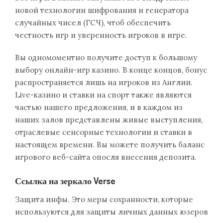
новой технологии шифрования и генератора
случайных чисел (ГСЧ), чтоб обеспечить
честность игр и уверенность игроков в игре.
Вы одномоментно получите доступ к большому
выбору онлайн-игр казино. В конце концов, бонус
распространяется лишь на игроков из Англии.
Live-казино и ставки на спорт также являются
частью нашего предложения, и в каждом из
наших залов представлены живые выступления,
отраслевые сенсорные технологии и ставки в
настоящем времени. Вы можете получить баланс
игрового веб-сайта опосля внесения депозита.
Ссылка на зеркало Verse
Защита инфы. Это меры сохранности, которые
используются для защиты личных данных юзеров