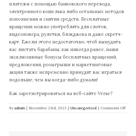
платежи с помощью банковского перевода,
электронного кошелька либо остальных методов
пополнения и снятия средств. Бесплатные
вращения можно употреблять для слотов,
видеопокера, рулетки, блэкджека и даже скретч-
карт. Ежели этого недостаточно, чтоб вынудить
вас листать барабаны, как никогда ранее, наши
эксклюзивные бонусы бесплатных вращений,
предложения, розыгрыши и маркетинговые
акции также непременно принудят вас играться
подольше, чем вы когда-либо думали!
Как зарегистрироваться на веб-сайте Verse?
on
By
admin
|
November 23rd, 2023
|
Uncategorized
|
Comments Off
Blink
быст
вывод
Какая