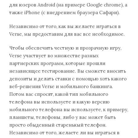
для юзеров Android (на примере Google chrome), а
также iPhone (с внедрением браузера Сафари).
Независимо от того, как вы желаете играться в
Verse, мы предоставим для вас все необходимое.
Чтобы обеспечить честную и прозрачную игру,
Verse участвует во множестве разных
партнерских программ, которые прошли
независящее тестирование. Вы сможете вносить
депозиты и делать ставки с помощью хоть какого
веб-решения Verse и мобильного банкинга.
Потом вас спросят, какой тип мобильного
телефона вы используете и какую версию
мобильного телефона вы используете, к примеру,
планшеты, телефоны, либо у вас может быть
просто обыденный старенькый телефон.
Независимо от того, желаете ли вы играться в