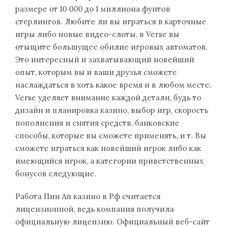
размере от 10 000 до 1 миллиона фунтов
стерлингов. Любите ли вы играться в карточные
игры либо новые видео-слоты, в Verse вы
отыщите большущее обилие игровых автоматов.
Это интересный и захватывающий новейший
опыт, которым вы и ваши друзья сможете
наслаждаться в хоть какое время и в любом месте.
Verse уделяет внимание каждой детали, будь то
дизайн и планировка казино, выбор игр, скорость
пополнения и снятия средств, банковские
способы, которые вы сможете применять, и т. Вы
сможете играться как новейший игрок либо как
имеющийся игрок, а категории приветственных
бонусов следующие.
Работа Пин Ап казино в Рф считается
лицензионной, ведь компания получила
официальную лицензию. Официальный веб-сайт