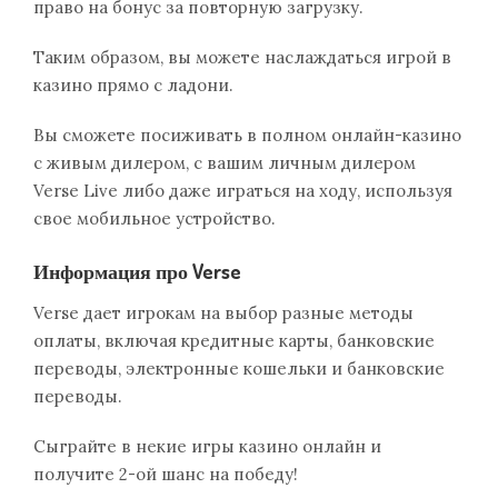
право на бонус за повторную загрузку.
Таким образом, вы можете наслаждаться игрой в
казино прямо с ладони.
Вы сможете посиживать в полном онлайн-казино
с живым дилером, с вашим личным дилером
Verse Live либо даже играться на ходу, используя
свое мобильное устройство.
Информация про Verse
Verse дает игрокам на выбор разные методы
оплаты, включая кредитные карты, банковские
переводы, электронные кошельки и банковские
переводы.
Сыграйте в некие игры казино онлайн и
получите 2-ой шанс на победу!