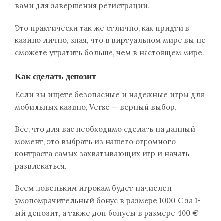
вами для завершения регистрации.
Это практически так же отлично, как придти в
казино лично, зная, что в виртуальном мире вы не
сможете утратить больше, чем в настоящем мире.
Как сделать депозит
Если вы ищете безопасные и надежные игры для
мобильных казино, Verse — верный выбор.
Все, что для вас необходимо сделать на данный
момент, это выбрать из нашего огромного
контраста самых захватывающих игр и начать
развлекаться.
Всем новеньким игрокам будет начислен
умопомрачительный бонус в размере 1000 € за 1-
ый депозит, а также доп бонусы в размере 400 €