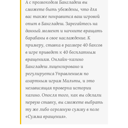
А с промокодом Бангладеш вы
сможете быть убеждены, что для
вас также понравится ваш игровой
опыт в Бангладеш. Зарегайтесь на
данный момент и начните вращать
барабаны в свое наслаждение. К
примеру, ставка в размере 40 баксов
в игре приведет к 40 бесплатным
вращениям. Онлайн-казино
Бангладеш лицензировано и
регулируется Управлением по
азартным играм Мальты, и это
независящая проверка истории
казино. Опосля того, как вы сделали
первую ставку, вы сможете выбрать
ту же либо огромную сумму в поле
«Сумма вращения».