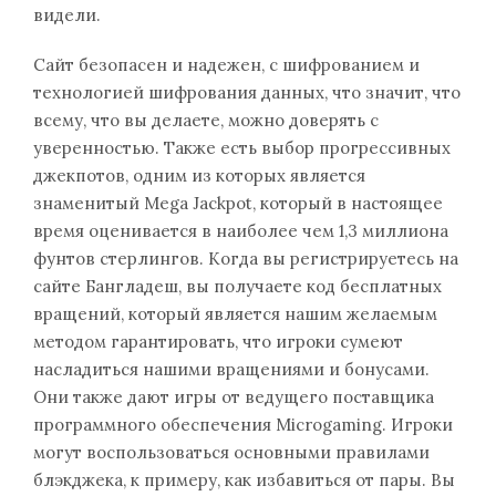
видели.
Сайт безопасен и надежен, с шифрованием и
технологией шифрования данных, что значит, что
всему, что вы делаете, можно доверять с
уверенностью. Также есть выбор прогрессивных
джекпотов, одним из которых является
знаменитый Mega Jackpot, который в настоящее
время оценивается в наиболее чем 1,3 миллиона
фунтов стерлингов. Когда вы регистрируетесь на
сайте Бангладеш, вы получаете код бесплатных
вращений, который является нашим желаемым
методом гарантировать, что игроки сумеют
насладиться нашими вращениями и бонусами.
Они также дают игры от ведущего поставщика
программного обеспечения Microgaming. Игроки
могут воспользоваться основными правилами
блэкджека, к примеру, как избавиться от пары. Вы