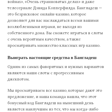
войнах», «Очень странноватых делах» и даже
телесериале Дэвида Копперфилда. Бангладеш —
это безрисковое онлайн-казино, которое
дозволяет для вас наслаждаться всеми вашими
возлюбленными играми, не выходя из
собственного дома. Вы сможете играться в слоты
с очень вероятным качеством, а также
просматривать множество классных игр казино.
Выиграть настоящие средства в Бангладеш
Одним из самых фаворитных и нужных вариантов
являются наши слоты с прогрессивным
джекпотом.
Мы просматриваем все казино, которые дают это
предложение, и наша команда нашла, что этот
бонусный код Бангладеш на нынешний день
является наилучшим из тех, что мы когда-либо