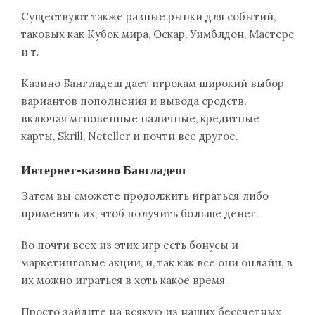
Существуют также разные рынки для событий,
таковых как Кубок мира, Оскар, Уимблдон, Мастерс
и т.
Казино Бангладеш дает игрокам широкий выбор
вариантов пополнения и вывода средств,
включая мгновенные наличные, кредитные
карты, Skrill, Neteller и почти все другое.
Интернет-казино Бангладеш
Затем вы сможете продолжить играться либо
применять их, чтоб получить больше денег.
Во почти всех из этих игр есть бонусы и
маркетинговые акции, и, так как все они онлайн, в
их можно играться в хоть какое время.
Просто зайдите на всякую из наших бессчетных