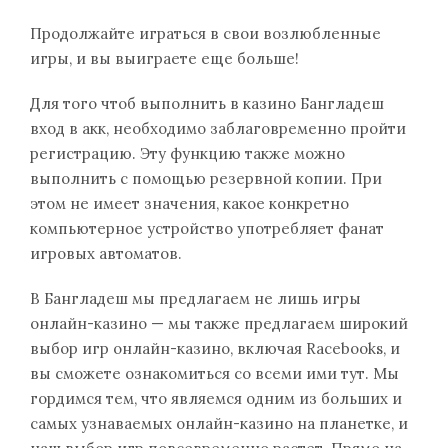
Продолжайте играться в свои возлюбленные
игры, и вы выиграете еще больше!
Для того чтоб выполнить в казино Бангладеш
вход в акк, необходимо заблаговременно пройти
регистрацию. Эту функцию также можно
выполнить с помощью резервной копии. При
этом не имеет значения, какое конкретно
компьютерное устройство употребляет фанат
игровых автоматов.
В Бангладеш мы предлагаем не лишь игры
онлайн-казино — мы также предлагаем широкий
выбор игр онлайн-казино, включая Racebooks, и
вы сможете ознакомиться со всеми ими тут. Мы
гордимся тем, что являемся одним из больших и
самых узнаваемых онлайн-казино на планетке, и