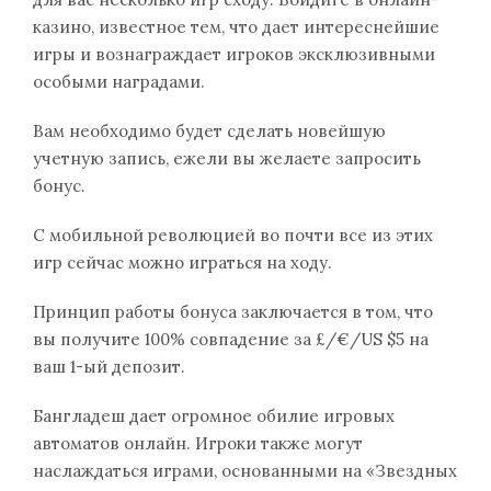
казино, известное тем, что дает интереснейшие
игры и вознаграждает игроков эксклюзивными
особыми наградами.
Вам необходимо будет сделать новейшую
учетную запись, ежели вы желаете запросить
бонус.
С мобильной революцией во почти все из этих
игр сейчас можно играться на ходу.
Принцип работы бонуса заключается в том, что
вы получите 100% совпадение за £/€/US $5 на
ваш 1-ый депозит.
Бангладеш дает огромное обилие игровых
автоматов онлайн. Игроки также могут
наслаждаться играми, основанными на «Звездных