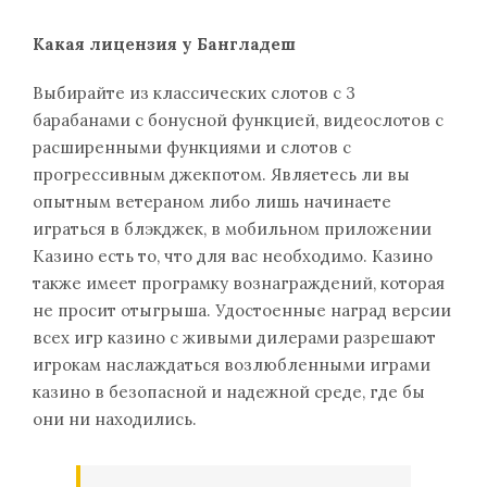
Какая лицензия у Бангладеш
Выбирайте из классических слотов с 3
барабанами с бонусной функцией, видеослотов с
расширенными функциями и слотов с
прогрессивным джекпотом. Являетесь ли вы
опытным ветераном либо лишь начинаете
играться в блэкджек, в мобильном приложении
Казино есть то, что для вас необходимо. Казино
также имеет програмку вознаграждений, которая
не просит отыгрыша. Удостоенные наград версии
всех игр казино с живыми дилерами разрешают
игрокам наслаждаться возлюбленными играми
казино в безопасной и надежной среде, где бы
они ни находились.