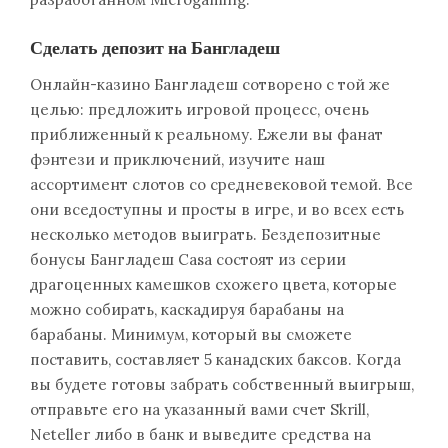
Сделать депозит на Бангладеш
Онлайн-казино Бангладеш сотворено с той же
целью: предложить игровой процесс, очень
приближенный к реальному. Ежели вы фанат
фэнтези и приключений, изучите наш
ассортимент слотов со средневековой темой. Все
они вседоступны и просты в игре, и во всех есть
несколько методов выиграть. Бездепозитные
бонусы Бангладеш Casa состоят из серии
драгоценных камешков схожего цвета, которые
можно собирать, каскадируя барабаны на
барабаны. Минимум, который вы сможете
поставить, составляет 5 канадских баксов. Когда
вы будете готовы забрать собственный выигрыш,
отправьте его на указанный вами счет Skrill,
Neteller либо в банк и выведите средства на