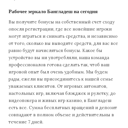
Рабочее зеркало Бангладеш на сегодня
Вы получите бонусы на собственный счет сходу
опосля регистрации, где все новейшие игроки
могут играться и снимать средства, и независимо
от того, сколько вы выводите средств, для вас все
равно будут начисляться бонусы. Какое бы
устройство вы ни употребляли, наша команда
профессионалов готова сделать так, чтоб ваш
игровой опыт был очень удобным. Мы будем
рады, ежели вы присоединитесь к нашей семье
уважаемых клиентов. От игровых автоматов,
настольных игр, включая блэкджек и рулетку, до
видеопокера и живых игр казино, в Бангладеш
есть все. Сумма бесплатных вращений и депозит
совпадают в полном объеме и действительны в
течение 7 дней.