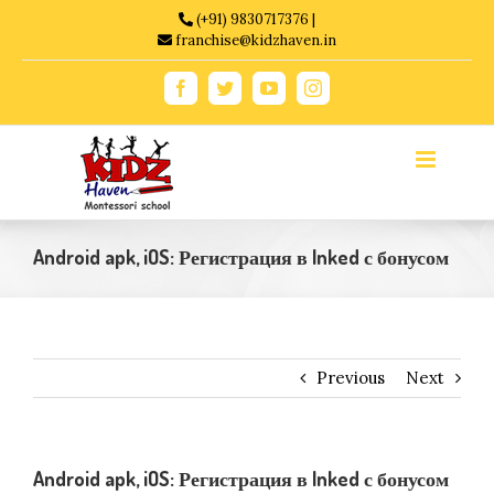
Skip
(+91) 9830717376 |
to
franchise@kidzhaven.in
content
Facebook
Twitter
YouTube
Instagram
Android apk, iOS: Регистрация в Inked с бонусом
Previous
Next
Android apk, iOS: Регистрация в Inked с бонусом