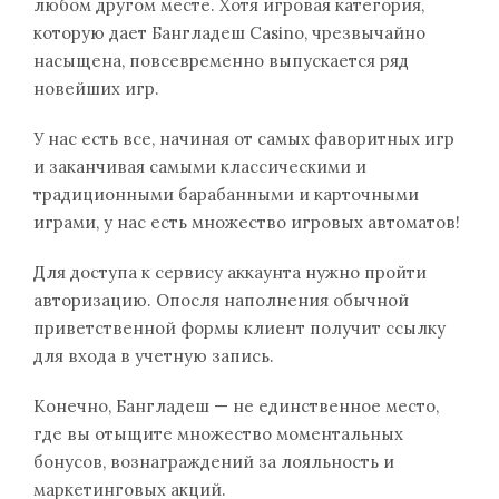
любом другом месте. Хотя игровая категория,
которую дает Бангладеш Casino, чрезвычайно
насыщена, повсевременно выпускается ряд
новейших игр.
У нас есть все, начиная от самых фаворитных игр
и заканчивая самыми классическими и
традиционными барабанными и карточными
играми, у нас есть множество игровых автоматов!
Для доступа к сервису аккаунта нужно пройти
авторизацию. Опосля наполнения обычной
приветственной формы клиент получит ссылку
для входа в учетную запись.
Конечно, Бангладеш — не единственное место,
где вы отыщите множество моментальных
бонусов, вознаграждений за лояльность и
маркетинговых акций.