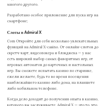
многого другого.
Разработано особое приложение для пуска игр на
смартфоне;
Слоты в Admiral X
Com Откройте для себя несколько увлекательных
функций на Admiral X-casino. От онлайн-слотов до
скретч-карт, видеопокера и блэкджека — у нас
есть широкий выбор самых фаворитных игр, от
игровых автоматов до карточных и настольных
игр. Вы сможете испытать казино по старинке,
ежели желаете, будь то во время посещения
наиблежайшего казино либо дома, на планшете
либо мобильном телефоне.
Когда дело доходит до получения опыта в казино,
которого вы заслуживаете, Admiral X — это то, что