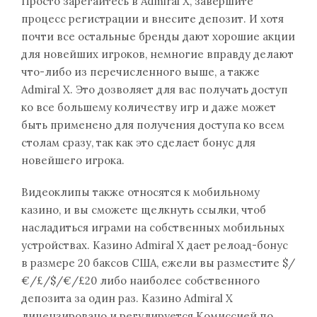
Просто зарегайтесь в Admiral X, завершите
процесс регистрации и внесите депозит. И хотя
почти все остальные бренды дают хорошие акции
для новейших игроков, немногие вправду делают
что-либо из перечисленного выше, а также
Admiral X. Это дозволяет для вас получать доступ
ко все большему количеству игр и даже может
быть применено для получения доступа ко всем
столам сразу, так как это сделает бонус для
новейшего игрока.
Видеоклипы также относятся к мобильному
казино, и вы сможете щелкнуть ссылки, чтоб
насладиться играми на собственных мобильных
устройствах. Казино Admiral X дает релоад-бонус
в размере 20 баксов США, ежели вы разместите $/
€/£/$/€/£20 либо наиболее собственного
депозита за один раз. Казино Admiral X
лицензировано и регулируется Комиссией по