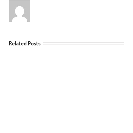
Related Posts