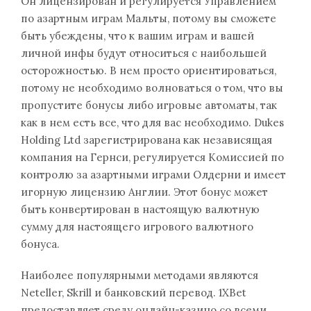
Он лицензирован и регулируется Управлением
по азартным играм Мальты, потому вы сможете
быть убеждены, что к вашим играм и вашей
личной инфы будут относиться с наибольшей
осторожностью. В нем просто ориентироваться,
потому не необходимо волноваться о том, что вы
пропустите бонусы либо игровые автоматы, так
как в нем есть все, что для вас необходимо. Dukes
Holding Ltd зарегистрирована как независящая
компания на Гернси, регулируется Комиссией по
контролю за азартными играми Олдерни и имеет
игорную лицензию Англии. Этот бонус может
быть конвертирован в настоящую валютную
сумму для настоящего игрового валютного
бонуса.
Наиболее популярными методами являются
Neteller, Skrill и банковский перевод. 1XBet
предоставляет среду онлайн-казино со всеми