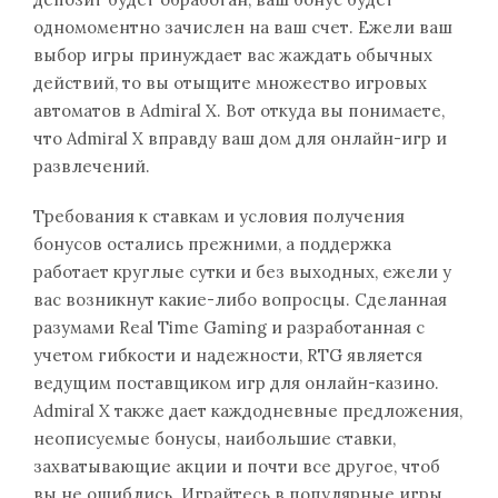
одномоментно зачислен на ваш счет. Ежели ваш
выбор игры принуждает вас жаждать обычных
действий, то вы отыщите множество игровых
автоматов в Admiral X. Вот откуда вы понимаете,
что Admiral X вправду ваш дом для онлайн-игр и
развлечений.
Требования к ставкам и условия получения
бонусов остались прежними, а поддержка
работает круглые сутки и без выходных, ежели у
вас возникнут какие-либо вопросцы. Сделанная
разумами Real Time Gaming и разработанная с
учетом гибкости и надежности, RTG является
ведущим поставщиком игр для онлайн-казино.
Admiral X также дает каждодневные предложения,
неописуемые бонусы, наибольшие ставки,
захватывающие акции и почти все другое, чтоб
вы не ошиблись. Играйтесь в популярные игры