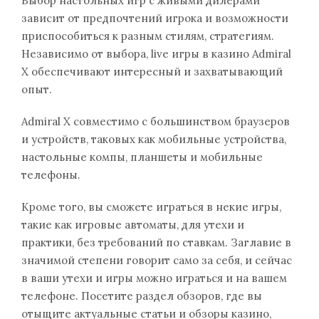
Выбор настольных игр с живыми дилерами
зависит от предпочтений игрока и возможности
приспособиться к разным стилям, стратегиям.
Независимо от выбора, live игры в казино Admiral
X обеспечивают интересный и захватывающий
опыт.
Admiral X совместимо с большинством браузеров
и устройств, таковых как мобильные устройства,
настольные компы, планшеты и мобильные
телефоны.
Кроме того, вы сможете играться в некие игры,
такие как игровые автоматы, для утехи и
практики, без требований по ставкам. Заглавие в
значимой степени говорит само за себя, и сейчас
в ваши утехи и игры можно играться и на вашем
телефоне. Посетите раздел обзоров, где вы
отыщите актуальные статьи и обзоры казино,