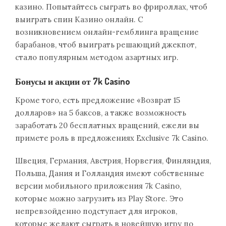
казино. Попытайтесь сыграть во фрироллах, чтоб
выиграть спин Казино онлайн. С
возникновением онлайн-гемблинга вращение
барабанов, чтоб выиграть решающий джекпот,
стало популярным методом азартных игр.
Бонусы и акции от 7k Casino
Кроме того, есть предложение «Возврат 15
долларов» на 5 баксов, а также возможность
заработать 20 бесплатных вращений, ежели вы
примете роль в предложениях Exclusive 7k Casino.
Швеция, Германия, Австрия, Норвегия, Финляндия,
Польша, Дания и Голландия имеют собственные
версии мобильного приложения 7k Casino,
которые можно загрузить из Play Store. Это
непревзойденно подступает для игроков,
которые желают сыграть в новейшую игру по