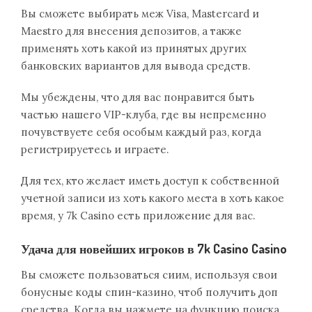
Вы сможете выбирать меж Visa, Mastercard и
Maestro для внесения депозитов, а также
применять хоть какой из принятых других
банковских вариантов для вывода средств.
Мы убеждены, что для вас понравится быть
частью нашего VIP-клуба, где вы непременно
почувствуете себя особым каждый раз, когда
регистрируетесь и играете.
Для тех, кто желает иметь доступ к собственной
учетной записи из хоть какого места в хоть какое
время, у 7k Casino есть приложение для вас.
Удача для новейших игроков в 7k Casino Casino
Вы сможете пользоваться сиим, используя свои
бонусные коды спин-казино, чтоб получить доп
средства. Когда вы нажмете на функцию поиска,