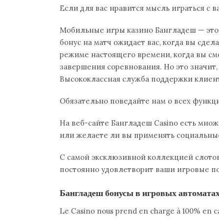
Если для вас нравится мысль играться с 
Мобильные игры казино Бангладеш — это 
бонус на матч ожидает вас, когда вы сде
режиме настоящего времени, когда вы смо
завершения соревнования. Но это значит,
Высококлассная служба поддержки клиенто
Обязательно поведайте нам о всех функция
На веб-сайте Бангладеш Casino есть множ
или желаете ли вы применять социальные 
С самой эксклюзивной коллекцией слотов,
постоянно удовлетворит ваши игровые п
Бангладеш бонусы в игровых автомата
Le Casino nous prend en charge à 100% en cas d