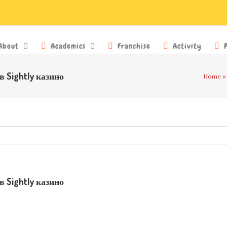
About
Academics
Franchise
Activity
 Sightly казино
Home
»
 Sightly казино