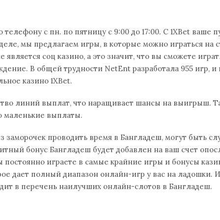
 телефону с пн. по пятницу с 9:00 до 17:00. С 1XBet ваше
деле, мы предлагаем игры, в которые можно играться на
 является соц казино, а это значит, что вы сможете игра
ение. В общей трудности NetEnt разработала 955 игр, и и
ьное казино 1XBet.
о линий выплат, что наращивает шансы на выигрыш. Та
о маленькие выплаты.
 заморочек проводить время в Бангладеш, могут быть слу
итный бонус Бангладеш будет добавлен на ваш счет опос
вы постоянно играете в самые крайние игры и бонусы кази
ое дает полный диапазон онлайн-игр у вас на ладошки. 
ходит в перечень наилучших онлайн-слотов в Бангладеш.