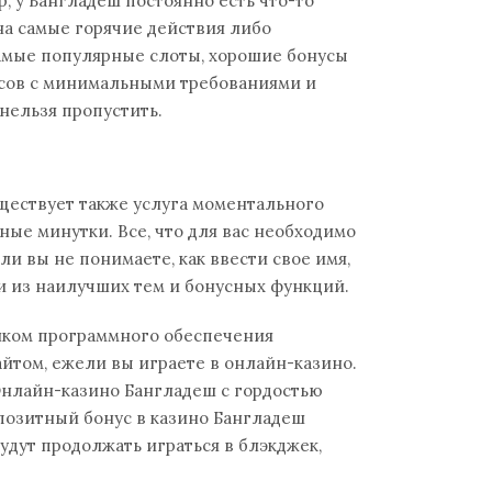
р, у Бангладеш постоянно есть что-то
на самые горячие действия либо
 самые популярные слоты, хорошие бонусы
усов с минимальными требованиями и
нельзя пропустить.
уществует также услуга моментального
ые минутки. Все, что для вас необходимо
и вы не понимаете, как ввести свое имя,
и из наилучших тем и бонусных функций.
иком программного обеспечения
йтом, ежели вы играете в онлайн-казино.
 Онлайн-казино Бангладеш с гордостью
епозитный бонус в казино Бангладеш
будут продолжать играться в блэкджек,