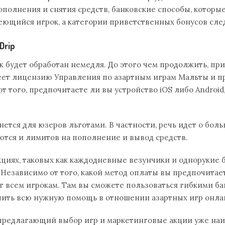
пополнения и снятия средств, банковские способы, которы
меющийся игрок, а категории приветственных бонусов сл
Drip
 будет обработан немедля. До этого чем продолжить, при
ет лицензию Управления по азартным играм Мальты и пр
 того, предпочитаете ли вы устройство iOS либо Android,
рнется для юзеров льготами. В частности, речь идет о бо
ются и лимитов на пополнение и вывод средств.
циях, таковых как каждодневные везунчики и однорукие б
езависимо от того, какой метод оплаты вы предпочитаете
г всем игрокам. Там вы сможете пользоваться гибкими б
лучить всю нужную помощь в отношении азартных игр онла
предлагающий выбор игр и маркетинговые акции уже наибо