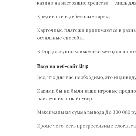
казино на настоящие средства — лишь для
Кредитные и дебетовые карты;
Карточные платежи принимаются в разных 
остальные способы.
В Drip доступно множество методов попол
Вход на веб-сайт Drip
Все, что для вас необходимо, это индиви
Какими бы ни были ваши игровые предпоч
наилучших онлайн-игр.
Максимальная сумма вывода До 300 000 р
Кроме того, есть прогрессивные слоты, так