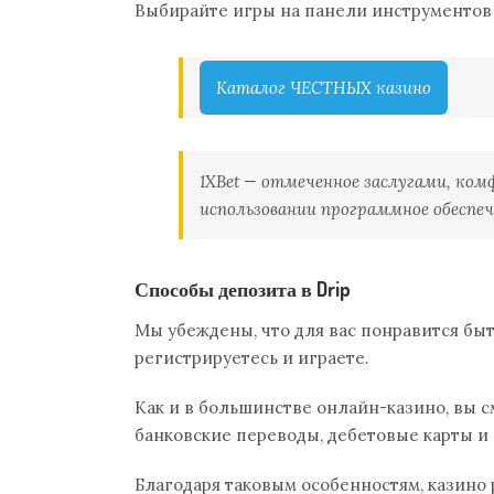
Выбирайте игры на панели инструментов 
Каталог ЧЕСТНЫХ казино
1XBet — отмеченное заслугами, комф
использовании программное обеспеч
Способы депозита в Drip
Мы убеждены, что для вас понравится быт
регистрируетесь и играете.
Как и в большинстве онлайн-казино, вы 
банковские переводы, дебетовые карты и 
Благодаря таковым особенностям, казино 