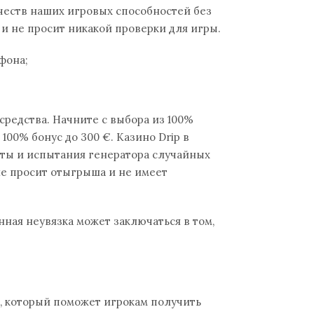
честв наших игровых способностей без
и не просит никакой проверки для игры.
фона;
средства. Начните с выбора из 100%
100% бонус до 300 €. Казино Drip в
диты и испытания генератора случайных
 не просит отыгрыша и не имеет
ная неувязка может заключаться в том,
, который поможет игрокам получить