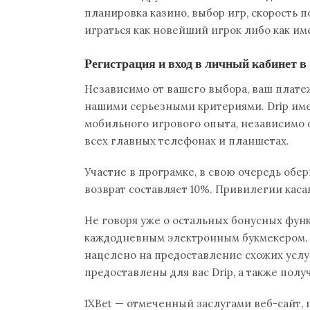
планировка казино, выбор игр, скорость 
играться как новейший игрок либо как и
Регистрация и вход в личный кабинет в 
Независимо от вашего выбора, ваш платеж
нашими серьезными критериями. Drip име
мобильного игрового опыта, независимо от
всех главных телефонах и планшетах.
Участие в програмке, в свою очередь обе
возврат составляет 10%. Привилегии каса
Не говоря уже о остальных бонусных функ
каждодневным электронным букмекером. Н
нацелено на предоставление схожих услу
предоставлены для вас Drip, а также по
1XBet — отмеченный заслугами веб-сайт, 