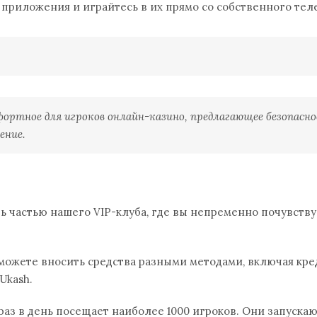
приложения и играйтесь в их прямо со собственного теле
ортное для игроков онлайн-казино, предлагающее безопасное
ение.
ь частью нашего VIP-клуба, где вы непременно почувству
сможете вносить средства разными методами, включая кр
Ukash.
раз в день посещает наиболее 1000 игроков. Они запуска