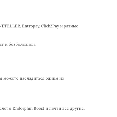
ETELLER, Entropay, Click2Pay и разные
ст и безболезнен.
вы можете насладиться одним из
 слоты Endorphin Boost и почти все другие.