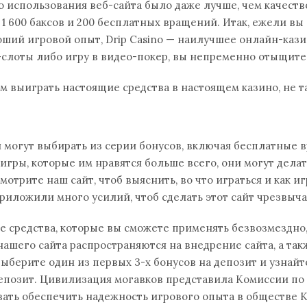
 использования веб-сайта было даже лучше, чем качество
1 600 баксов и 200 бесплатных вращений. Итак, ежели в
роший игровой опыт, Drip Casino — наилучшее онлайн-кази
лоты либо игру в видео-покер, вы непременно отыщите ч
 выиграть настоящие средства в настоящем казино, не т
 могут выбирать из серии бонусов, включая бесплатные в
игры, которые им нравятся больше всего, они могут дела
рите наш сайт, чтоб выяснить, во что играться и как игра
приложили много усилий, чтоб сделать этот сайт чрезвы
 средства, которые вы сможете применять безвозмездно,
 нашего сайта распространяются на внедрение сайта, а та
ыберите один из первых 3-х бонусов на депозит и узнайт
епозит. Цивилизация могавков представила Комиссии по
вать обеспечить надежность игрового опыта в обществе К