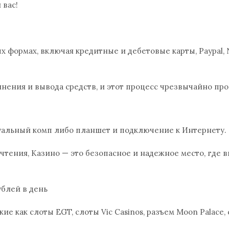
 вас!
формах, включая кредитные и дебетовые карты, Paypal, N
нения и вывода средств, и этот процесс чрезвычайно про
дуальный комп либо планшет и подключение к Интернету.
тения, Казино — это безопасное и надежное место, где 
ублей в день
ие как слоты EGT, слоты Vic Casinos, разъем Moon Palace,