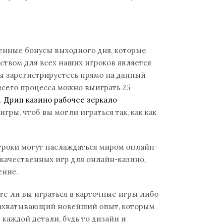
енные бонусы выходного дня, которые
твом для всех наших игроков является
 вы зарегистрируетесь прямо на данный
всего процесса можно выиграть 25
.
Дрип казино рабочее зеркало
гры, чтоб вы могли играться так, как как
гроки могут наслаждаться миром онлайн-
качественных игр для онлайн-казино,
ение.
ите ли вы играться в карточные игры либо
 захватывающий новейший опыт, которым
 каждой детали, будь то дизайн и