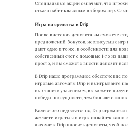
Специальные акции означают, что игроки 
отказа набит классным выбором игр. Casin
Игра на средства в Drip
После внесения депозита вы сможете схо
предложений, бонусов, неописуемых игр 
дают одно и то же, в особенности для но
собственный счет с помощью 1-го из на
просто, и вы сможете внести депозит всег
В Drip наше программное обеспечение по
игровые автоматы Drip и выигрывайте наст
вы станете участником, вы можете получ
победы; по сущности, чем больше спинов
Если этого недостаточно, Drip стремитс
желаете играться в игры онлайн-казино с
автоматы Drip вносить депозиты, чтоб по