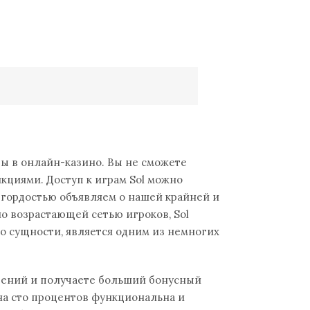
ы в онлайн-казино. Вы не сможете
кциями. Доступ к играм Sol можно
с гордостью объявляем о нашей крайней и
о возрастающей сетью игроков, Sol
о сущности, является одним из немногих
ащений и получаете больший бонусный
на сто процентов функциональна и