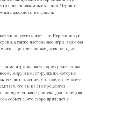
 что и наши наземные казино. Игровые
омные джекпоты в отрасли.
жете пропустить этот шаг. Игроки могут
рсии, а также настольные игры, включая
томатов, прогрессивные джекпоты для
и кроме игры на настоящие средства, вы
 всему миру и имеет функции, которые
 вы готовы выяснить больше, вы сможете
едиться, что вы на сто процентов
Эта определенная страничка дозволит для
ое» событие, что скоро приведет к