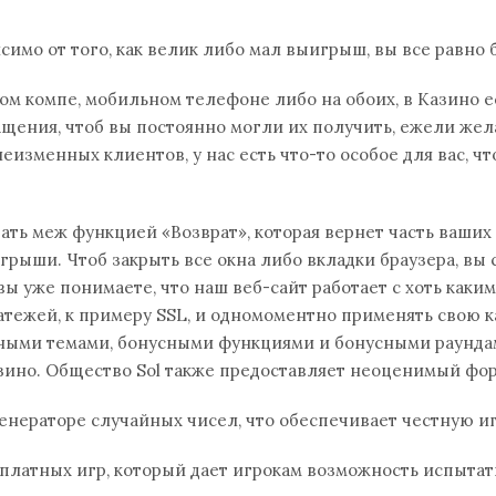
исимо от того, как велик либо мал выигрыш, вы все равно
ном компе, мобильном телефоне либо на обоих, в Казино е
ащения, чтоб вы постоянно могли их получить, ежели жел
неизменных клиентов, у нас есть что-то особое для вас, 
ать меж функцией «Возврат», которая вернет часть ваши
грыши. Чтоб закрыть все окна либо вкладки браузера, вы 
 вы уже понимаете, что наш веб-сайт работает с хоть как
ежей, к примеру SSL, и одномоментно применять свою ка
зными темами, бонусными функциями и бонусными раунда
ино. Общество Sol также предоставляет неоценимый фор
генераторе случайных чисел, что обеспечивает честную иг
сплатных игр, который дает игрокам возможность испытат