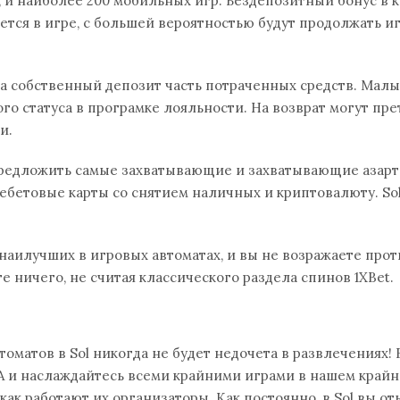
 и наиболее 200 мобильных игр. Бездепозитный бонус в к
рается в игре, с большей вероятностью будут продолжать и
а собственный депозит часть потраченных средств. Малый
 статуса в програмке лояльности. На возврат могут прет
и.
 предложить самые захватывающие и захватывающие азар
ебетовые карты со снятием наличных и криптовалюту. Sol
аилучших в игровых автоматах, и вы не возражаете прот
те ничего, не считая классического раздела спинов 1XBet.
оматов в Sol никогда не будет недочета в развлечениях
А и наслаждайтесь всеми крайними играми в нашем крайн
 как работают их организаторы. Как постоянно, в Sol вы