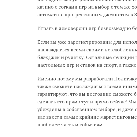
казино с сотками игр на выбор с тем же
автоматы с прогрессивным джекпотом в S
Играть в демоверсии игр безвозмездно бе
Если вы уже зарегистрированы для исполь
наслаждаться всеми своими возлюбленным
блэкджек и рулетку. Остальные функции 
настольных игр и ставок на спорт, а так
Именно потому мы разработали Политику б
также сможете наслаждаться всеми иными 
гарантируют, что вы постоянно сможете 
сделать это прямо тут и прямо сейчас! Мы
убеждены в собственном выборе, и даже об
вас ввести самые крайние маркетинговые а
наиболее частым событиям.