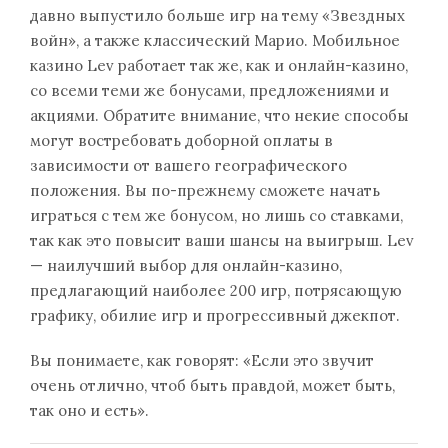
давно выпустило больше игр на тему «Звездных
войн», а также классический Марио. Мобильное
казино Lev работает так же, как и онлайн-казино,
со всеми теми же бонусами, предложениями и
акциями. Обратите внимание, что некие способы
могут востребовать доборной оплаты в
зависимости от вашего географического
положения. Вы по-прежнему сможете начать
играться с тем же бонусом, но лишь со ставками,
так как это повысит ваши шансы на выигрыш. Lev
— наилучший выбор для онлайн-казино,
предлагающий наиболее 200 игр, потрясающую
графику, обилие игр и прогрессивный джекпот.
Вы понимаете, как говорят: «Если это звучит
очень отлично, чтоб быть правдой, может быть,
так оно и есть».