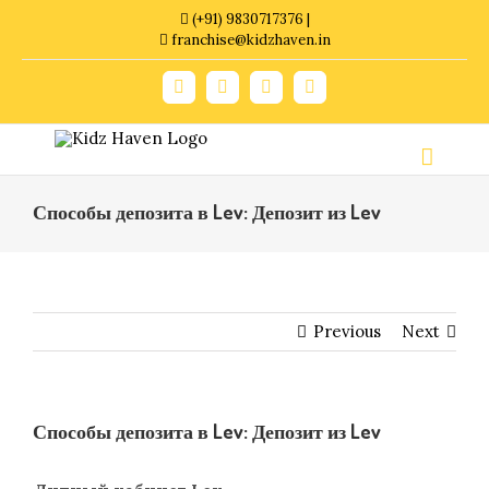
Skip
(+91) 9830717376 |
to
franchise@kidzhaven.in
content
Facebook
Twitter
YouTube
Instagram
Способы депозита в Lev: Депозит из Lev
Previous
Next
Способы депозита в Lev: Депозит из Lev