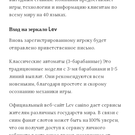
игры, технологии и информацию клиентам по
всему миру на 40 языках.
Вход на зеркало Lev
Вновь зарегистрированному игроку будет
отправлено приветственное письмо.
Классические автоматы (3-барабанные) Это
традиционные модели с 3-мя барабанами и 1-5
линий выплат. Они рекомендуются всем
новеньким, благодаря простоте и скорому
осознанию механики игры.
Официальный веб-сайт Lev casino дает сервисы
жителям различных государств мира. В связи с
сиим фанат слотов может быть на 100% уверен,
что он получит доступ к сервису личного