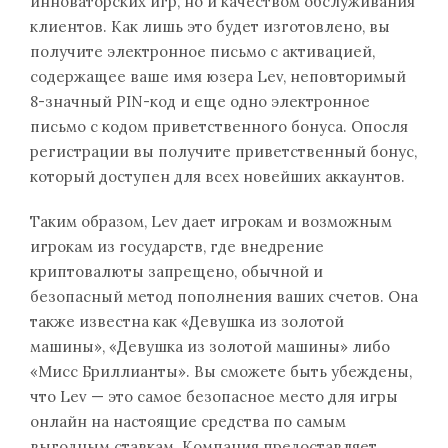
инноваторских игр, но и качеством обслуживания
клиентов. Как лишь это будет изготовлено, вы
получите электронное письмо с активацией,
содержащее ваше имя юзера Lev, неповторимый
8-значный PIN-код и еще одно электронное
письмо с кодом приветственного бонуса. Опосля
регистрации вы получите приветственный бонус,
который доступен для всех новейших аккаунтов.
Таким образом, Lev дает игрокам и возможным
игрокам из государств, где внедрение
криптовалюты запрещено, обычной и
безопасный метод пополнения ваших счетов. Она
также известна как «Девушка из золотой
машины», «Девушка из золотой машины» либо
«Мисс Бриллианты». Вы сможете быть убеждены,
что Lev — это самое безопасное место для игры
онлайн на настоящие средства по самым
выгодным ставкам. Компания предоставляет