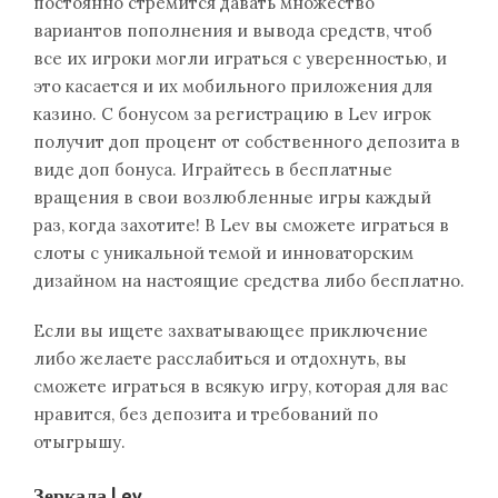
постоянно стремится давать множество
вариантов пополнения и вывода средств, чтоб
все их игроки могли играться с уверенностью, и
это касается и их мобильного приложения для
казино. С бонусом за регистрацию в Lev игрок
получит доп процент от собственного депозита в
виде доп бонуса. Играйтесь в бесплатные
вращения в свои возлюбленные игры каждый
раз, когда захотите! В Lev вы сможете играться в
слоты с уникальной темой и инноваторским
дизайном на настоящие средства либо бесплатно.
Если вы ищете захватывающее приключение
либо желаете расслабиться и отдохнуть, вы
сможете играться в всякую игру, которая для вас
нравится, без депозита и требований по
отыгрышу.
Зеркала Lev