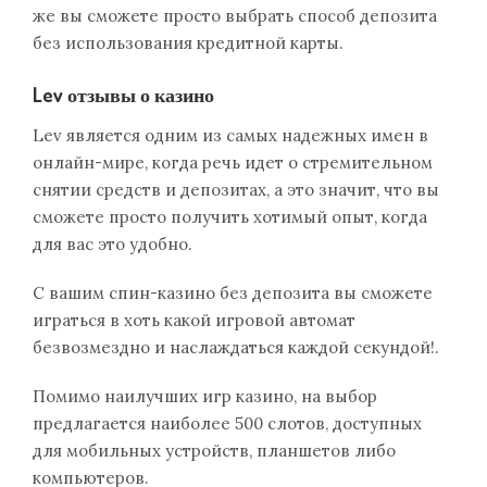
же вы сможете просто выбрать способ депозита
без использования кредитной карты.
Lev отзывы о казино
Lev является одним из самых надежных имен в
онлайн-мире, когда речь идет о стремительном
снятии средств и депозитах, а это значит, что вы
сможете просто получить хотимый опыт, когда
для вас это удобно.
С вашим спин-казино без депозита вы сможете
играться в хоть какой игровой автомат
безвозмездно и наслаждаться каждой секундой!.
Помимо наилучших игр казино, на выбор
предлагается наиболее 500 слотов, доступных
для мобильных устройств, планшетов либо
компьютеров.