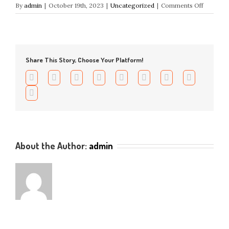
on
By
admin
|
October 19th, 2023
|
Uncategorized
|
Comments Off
Способ
депози
в
Lev:
Депози
Share This Story, Choose Your Platform!
из
Facebook
Twitter
Reddit
LinkedIn
WhatsApp
Tumblr
Pinterest
Vk
Lev
Email
About the Author:
admin