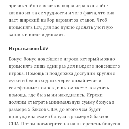
чрезвычайно захватывающая игра в онлайн-
казино из-за ее трудности и того факта, что она
дает широкий выбор вариантов ставок. Чтоб
применять Lev, для вас нужно сделать учетную
запись и внести депозит.
Игры казино Lev
Бонус: бонус новейшего игрока, который можно
применять лишь один раз для каждого новейшего
игрока. Помощь и поддержка доступны круглые
сутки и без выходных через онлайн-чат и
телефонные полосы, и вы сможете получить
помощь, где бы вы ни находились. Игроки
должны отыграть минимальную сумму бонуса в
размере 5 баксов США, до этого чем будет
присуждена сумма бонуса в размере 5 баксов
США. Потом посмотрите на наш перечень бонусов