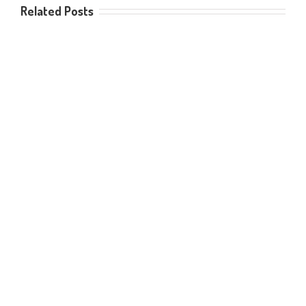
Related Posts