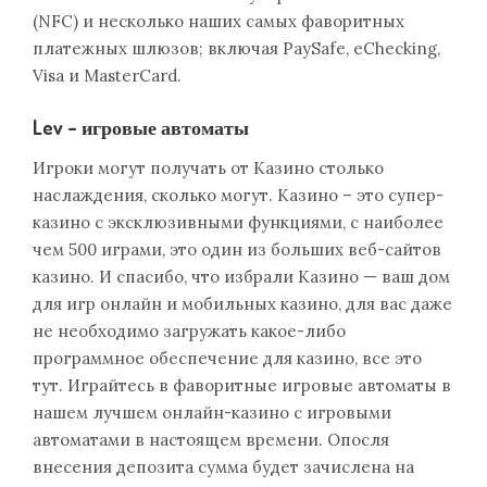
(NFC) и несколько наших самых фаворитных
платежных шлюзов; включая PaySafe, eChecking,
Visa и MasterCard.
Lev – игровые автоматы
Игроки могут получать от Казино столько
наслаждения, сколько могут. Казино – это супер-
казино с эксклюзивными функциями, с наиболее
чем 500 играми, это один из больших веб-сайтов
казино. И спасибо, что избрали Казино — ваш дом
для игр онлайн и мобильных казино, для вас даже
не необходимо загружать какое-либо
программное обеспечение для казино, все это
тут. Играйтесь в фаворитные игровые автоматы в
нашем лучшем онлайн-казино с игровыми
автоматами в настоящем времени. Опосля
внесения депозита сумма будет зачислена на