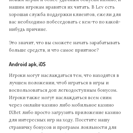
нашим игрокам нравится их читать. В Lev есть
хорошая служба поддержки клиентов, ежели для
вас необходимо побеседовать с кем-то по какой-
нибудь причине.
Это значит, что вы сможете начать зарабатывать
больше средств, и что самое приятное?
Android apk, iOS
Игроки могут наслаждаться тем, что находятся в
лучшем положении, чтоб играться в игры и
воспользоваться доп легкодоступным бонусом.
Игроки также могут наслаждаться всем сиим
через онлайн-казино либо мобильное казино
1XBet либо просто загрузить приложение казино
для интересных игр на ходу. Посетите нашу
страничку бонусов и программ лояльности для