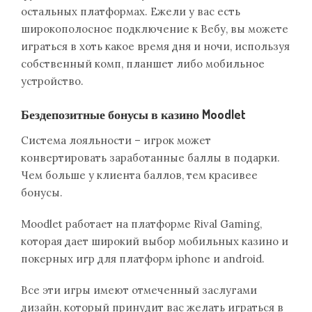
остальных платформах. Ежели у вас есть
широкополосное подключение к Вебу, вы можете
играться в хоть какое время дня и ночи, используя
собственный комп, планшет либо мобильное
устройство.
Бездепозитные бонусы в казино Moodlet
Система лояльности – игрок может
конвертировать заработанные баллы в подарки.
Чем больше у клиента баллов, тем красивее
бонусы.
Moodlet работает на платформе Rival Gaming,
которая дает широкий выбор мобильных казино и
покерных игр для платформ iphone и android.
Все эти игры имеют отмеченный заслугами
дизайн, который принудит вас желать играться в