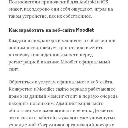
Пользователи приложений для Android и iOS
знают, как здорово они себя ощущают, играя на
таком устройстве, как их собственное.
Как заработать на веб-сайте Moodlet
Каждый игрок, который хлопочет о собственной
анонимности, следует кропотливо изучить
политику конфиденциальности перед
регистрацией в казино Moodlet официальный
сайт.
Обратиться к услугам официального веб-сайта.
Конкретно в Moodlet casino зеркало работающее
прямо на данный момент стоит в первую очередь
находить новеньким. Администрация часто
обновляет уже имеющийся перечень. Делается
это в связи с работой служащих уже упомянутых
учреждений. Сотрудники организаций, которые