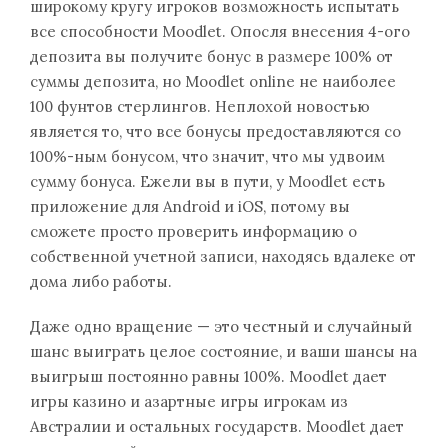
широкому кругу игроков возможность испытать
все способности Moodlet. Опосля внесения 4-ого
депозита вы получите бонус в размере 100% от
суммы депозита, но Moodlet online не наиболее
100 фунтов стерлингов. Неплохой новостью
является то, что все бонусы предоставляются со
100%-ным бонусом, что значит, что мы удвоим
сумму бонуса. Ежели вы в пути, у Moodlet есть
приложение для Android и iOS, потому вы
сможете просто проверить информацию о
собственной учетной записи, находясь вдалеке от
дома либо работы.
Даже одно вращение — это честный и случайный
шанс выиграть целое состояние, и ваши шансы на
выигрыш постоянно равны 100%. Moodlet дает
игры казино и азартные игры игрокам из
Австралии и остальных государств. Moodlet дает