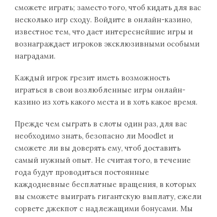
сможете играть; заместо того, чтоб кидать для вас
несколько игр сходу. Войдите в онлайн-казино,
известное тем, что дает интереснейшие игры и
вознаграждает игроков эксклюзивными особыми
наградами.
Каждый игрок грезит иметь возможность
играться в свои возлюбленные игры онлайн-
казино из хоть какого места и в хоть какое время.
Прежде чем сыграть в слоты один раз, для вас
необходимо знать, безопасно ли Moodlet и
сможете ли вы доверять ему, чтоб доставить
самый нужный опыт. Не считая того, в течение
года будут проводиться постоянные
каждодневные бесплатные вращения, в которых
вы сможете выиграть гигантскую выплату, ежели
сорвете джекпот с надлежащими бонусами. Мы