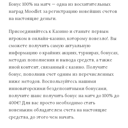
Бонус 100% на матч — одна из восхитительных
наград Moodlet за регистрацию новейших счетов
на настоящие деньги.
Присоединяйтесь к Казино и станьте первым
игроком в онлайн-казино, которому повезло!. Вы
сможете получить самую актуальную
информацию о крайних акциях, турнирах, бонусах,
методах пополнения и вывода средств, а также
иной контент, связанный с казино. Получите
бонус, пополнив счет одним из перечисленных
ниже методов. Воспользуйтесь нашими
инноваторскими бездепозитными бонусами,
получите шанс получить бонус на матч до 100% до
400€! Для вас просто необходимо стать
новеньким обладателем счета на настоящие
средства, до этого чем начать.