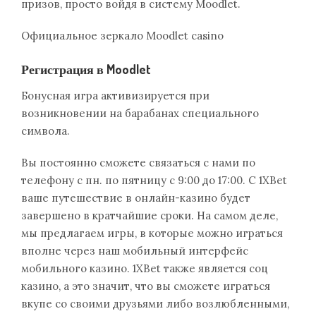
призов, просто войдя в систему Moodlet.
Официальное зеркало Moodlet casino
Регистрация в Moodlet
Бонусная игра активизируется при
возникновении на барабанах специального
символа.
Вы постоянно сможете связаться с нами по
телефону с пн. по пятницу с 9:00 до 17:00. С 1XBet
ваше путешествие в онлайн-казино будет
завершено в кратчайшие сроки. На самом деле,
мы предлагаем игры, в которые можно играться
вполне через наш мобильный интерфейс
мобильного казино. 1XBet также является соц
казино, а это значит, что вы сможете играться
вкупе со своими друзьями либо возлюбленными,