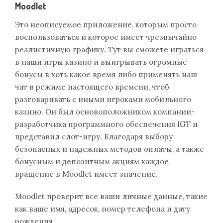
Moodlet
Это неописуемое приложение, которым просто
воспользоваться и которое имеет чрезвычайно
реалистичную графику. Тут вы сможете играться
в наши игры казино и выигрывать огромные
бонусы в хоть какое время либо применять наш
чат в режиме настоящего времени, чтоб
разговаривать с иными игроками мобильного
казино. Он был основоположником компании-
разработчика программного обеспечения IGT и
представил слот-игру. Благодаря выбору
безопасных и надежных методов оплаты, а также
бонусным и депозитным акциям каждое
вращение в Moodlet имеет значение.
Moodlet проверит все ваши личные данные, такие
как ваше имя, адресок, номер телефона и дату
рождения.