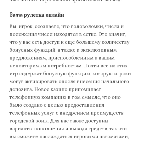
Gama рулетка онлайн
Вы, игрок, осознаете, что головоломки, числа и
положения чисел находятся в сетке. Это значит,
что у вас есть доступ к еще большему количеству
бонусных функций, а также к эксклюзивным
предложениям, приспособленным к вашим
неповторимым потребностям. Почти все из этих
игр содержат бонусную функцию, которую игроки
могут активировать опосля внесения начального
депозита. Новое казино припоминает
телефонную компанию в том смысле, что оно
было создано с целью предоставления
телефонных услуг с внедрением преимуществ
городской зоны. Для вас также доступны
варианты пополнения и вывода средств, так что
вы сможете наслаждаться игровыми автоматами,