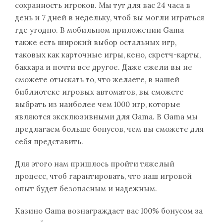
сохранность игроков. Мы тут для вас 24 часа в
день и 7 дней в недельку, чтоб вы могли играться
где угодно. В мобильном приложении Gama
также есть широкий выбор остальных игр,
таковых как карточные игры, кено, скретч-карты,
баккара и почти все другое. Даже ежели вы не
сможете отыскать то, что желаете, в нашей
библиотеке игровых автоматов, вы сможете
выбрать из наиболее чем 1000 игр, которые
являются эксклюзивными для Gama. В Gama мы
предлагаем больше бонусов, чем вы сможете для
себя представить.
Для этого нам пришлось пройти тяжелый
процесс, чтоб гарантировать, что наш игровой
опыт будет безопасным и надежным.
Казино Gama вознаграждает вас 100% бонусом за