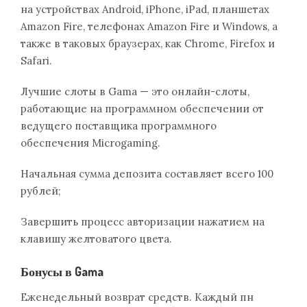
на устройствах Android, iPhone, iPad, планшетах
Amazon Fire, телефонах Amazon Fire и Windows, а
также в таковых браузерах, как Chrome, Firefox и
Safari.
Лучшие слоты в Gama — это онлайн-слоты,
работающие на программном обеспечении от
ведущего поставщика программного
обеспечения Microgaming.
Начальная сумма депозита составляет всего 100
рублей;
Завершить процесс авторизации нажатием на
клавишу желтоватого цвета.
Бонусы в Gama
Еженедельный возврат средств. Каждый пн