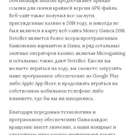
Downloadapk android предоставляет прямые
ссылки для скачки крайней версии APK-файла.
Веб-сайт также получил все заслуги,
присужденные казино в 2018 году, и никогда не
был включен в карту веб-сайта Money Games 2018.
Neteller является более всераспространенным
банковским вариантом в Gama, и ряд остальных
знатных операторов казино, включая Microgaming
и остальные, также дают Neteller. Ежели вы
желаете играться на ходу, вы сможете загрузить
наше программное обеспечение из Google Play
либо Apple App Store и продолжать играться на
собственном мобильном телефоне либо
планшете, где бы вы ни находились.
Благодаря передовым технологиям и
программному обеспечению Gama каждое
вращение имеет значение, а наши изящные и
элегантные игры казино притягивают взгляд.