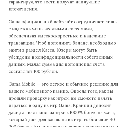
гарантируя, что гости получат наилучшие
впечатления.
Gama официальный веб-сайт сотрудничает лишь
с надежными платежными системами,
обеспечивая высокоскоростные и надежные
транзакции. Чтоб пополнить баланс, необходимо
зайти в раздел Касса. Юзеры могут быть
убеждены в конфиденциальности собственных
данных. Малая сумма для пополнения счета
составляет 100 рублей.
Gama Mobile — это легкое и обычное решение для
вашего мобильного казино. Опосля того, как вы
прошли проверку как игрок, вы сможете начать
играться в одну из игр Gama. Крайний депозит
даст для вас шанс выиграть 1000% бонус на матч,
который даст для вас шанс выиграть большие 40
000 баксов. Вы сможете совершить транзакцию со