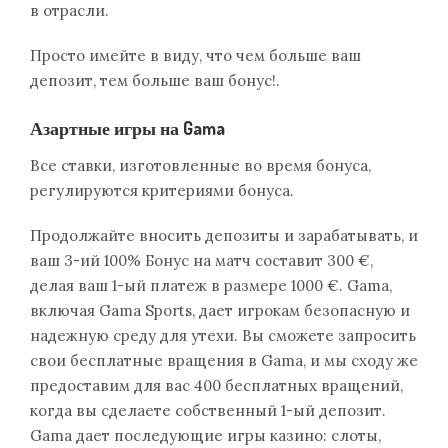
в отрасли.
Просто имейте в виду, что чем больше ваш
депозит, тем больше ваш бонус!.
Азартные игры на Gama
Все ставки, изготовленные во время бонуса,
регулируются критериями бонуса.
Продолжайте вносить депозиты и зарабатывать, и
ваш 3-ий 100% Бонус на матч составит 300 €,
делая ваш 1-ый платеж в размере 1000 €. Gama,
включая Gama Sports, дает игрокам безопасную и
надежную среду для утехи. Вы сможете запросить
свои бесплатные вращения в Gama, и мы сходу же
предоставим для вас 400 бесплатных вращений,
когда вы сделаете собственный 1-ый депозит.
Gama дает последующие игры казино: слоты,