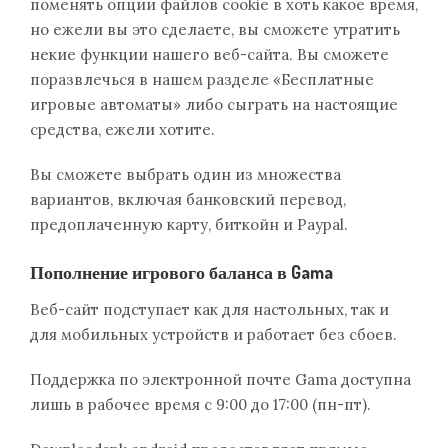
поменять опции файлов cookie в хоть какое время,
но ежели вы это сделаете, вы сможете утратить
некие функции нашего веб-сайта. Вы сможете
поразвлечься в нашем разделе «Бесплатные
игровые автоматы» либо сыграть на настоящие
средства, ежели хотите.
Вы сможете выбрать один из множества
вариантов, включая банковский перевод,
предоплаченную карту, биткойн и Paypal.
Пополнение игрового баланса в Gama
Веб-сайт подступает как для настольных, так и
для мобильных устройств и работает без сбоев.
Поддержка по электронной почте Gama доступна
лишь в рабочее время с 9:00 до 17:00 (пн-пт).