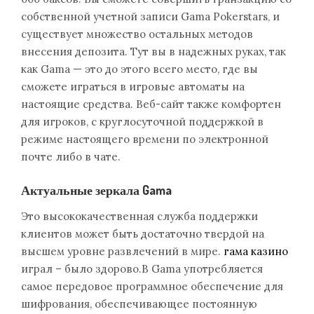
собственной учетной записи Gama Pokerstars, и
существует множество остальных методов
внесения депозита. Тут вы в надежных руках, так
как Gama — это до этого всего место, где вы
сможете играться в игровые автоматы на
настоящие средства. Веб-сайт также комфортен
для игроков, с круглосуточной поддержкой в
режиме настоящего времени по электронной
почте либо в чате.
Актуальные зеркала Gama
Это высококачественная служба поддержки
клиентов может быть достаточно твердой на
высшем уровне развлечений в мире.
гама казино
играл – было здорово.В Gama употребляется
самое передовое программное обеспечение для
шифрования, обеспечивающее постоянную