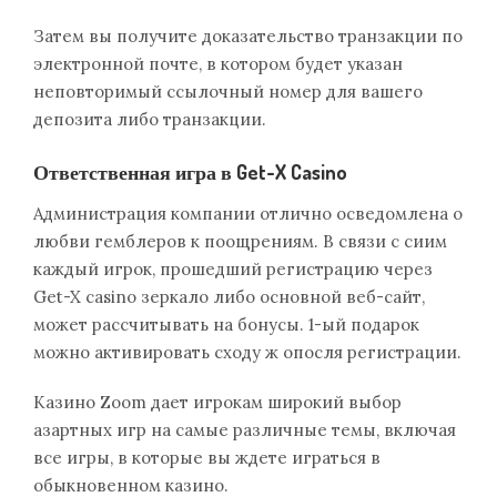
Затем вы получите доказательство транзакции по
электронной почте, в котором будет указан
неповторимый ссылочный номер для вашего
депозита либо транзакции.
Ответственная игра в Get-X Casino
Администрация компании отлично осведомлена о
любви гемблеров к поощрениям. В связи с сиим
каждый игрок, прошедший регистрацию через
Get-X casino зеркало либо основной веб-сайт,
может рассчитывать на бонусы. 1-ый подарок
можно активировать сходу ж опосля регистрации.
Казино Zoom дает игрокам широкий выбор
азартных игр на самые различные темы, включая
все игры, в которые вы ждете играться в
обыкновенном казино.