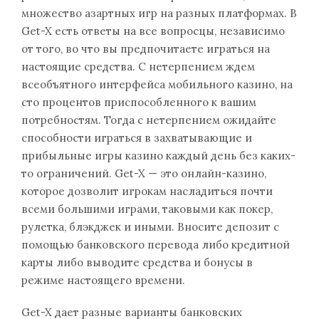
множество азартных игр на разных платформах. В
Get-X есть ответы на все вопросцы, независимо
от того, во что вы предпочитаете играться на
настоящие средства. С нетерпением ждем
всеобъятного интерфейса мобильного казино, на
сто процентов приспособленного к вашим
потребностям. Тогда с нетерпением ожидайте
способности играться в захватывающие и
прибыльные игры казино каждый день без каких-
то ограничений. Get-X — это онлайн-казино,
которое дозволит игрокам насладиться почти
всеми большими играми, таковыми как покер,
рулетка, блэкджек и иными. Вносите депозит с
помощью банковского перевода либо кредитной
карты либо выводите средства и бонусы в
режиме настоящего времени.
Get-X дает разные варианты банковских