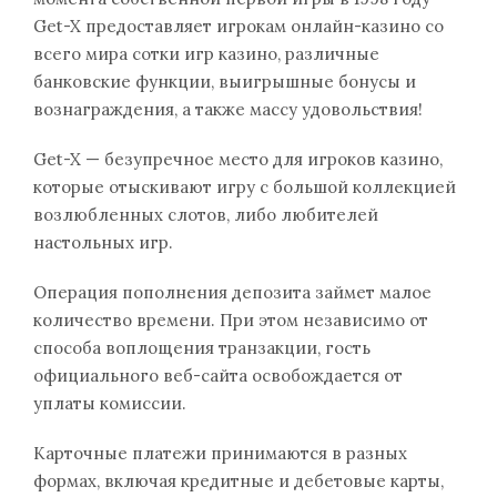
Get-X предоставляет игрокам онлайн-казино со
всего мира сотки игр казино, различные
банковские функции, выигрышные бонусы и
вознаграждения, а также массу удовольствия!
Get-X — безупречное место для игроков казино,
которые отыскивают игру с большой коллекцией
возлюбленных слотов, либо любителей
настольных игр.
Операция пополнения депозита займет малое
количество времени. При этом независимо от
способа воплощения транзакции, гость
официального веб-сайта освобождается от
уплаты комиссии.
Карточные платежи принимаются в разных
формах, включая кредитные и дебетовые карты,