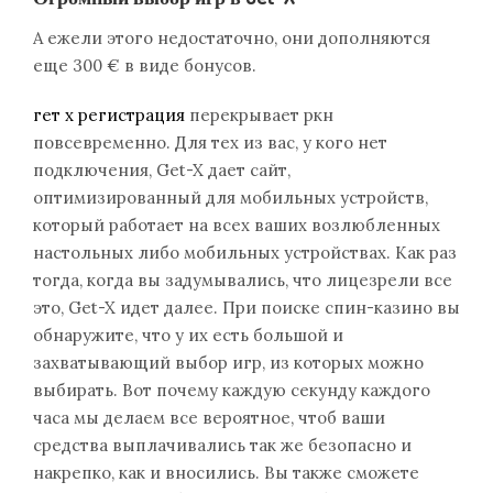
А ежели этого недостаточно, они дополняются
еще 300 € в виде бонусов.
гет х регистрация
перекрывает ркн
повсевременно. Для тех из вас, у кого нет
подключения, Get-X дает сайт,
оптимизированный для мобильных устройств,
который работает на всех ваших возлюбленных
настольных либо мобильных устройствах. Как раз
тогда, когда вы задумывались, что лицезрели все
это, Get-X идет далее. При поиске спин-казино вы
обнаружите, что у их есть большой и
захватывающий выбор игр, из которых можно
выбирать. Вот почему каждую секунду каждого
часа мы делаем все вероятное, чтоб ваши
средства выплачивались так же безопасно и
накрепко, как и вносились. Вы также сможете