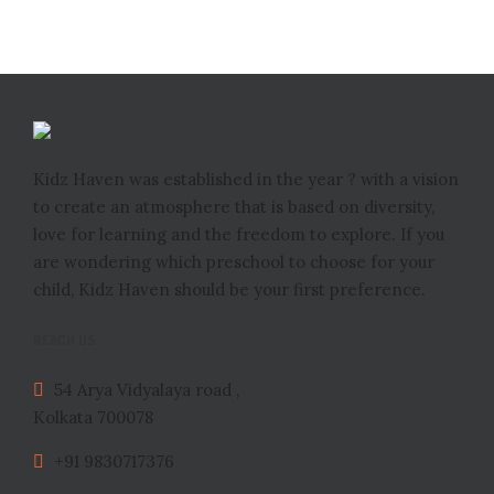
Kidz Haven was established in the year ? with a vision
to create an atmosphere that is based on diversity,
love for learning and the freedom to explore. If you
are wondering which preschool to choose for your
child, Kidz Haven should be your first preference.
REACH US
54 Arya Vidyalaya road ,
Kolkata 700078
+91 9830717376