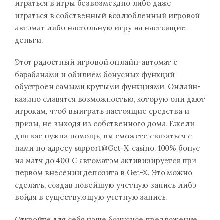
играться в игры безвозмездно либо даже
играться в собственный возлюбленный игровой
автомат либо настольную игру на настоящие
деньги.
Этот радостный игровой онлайн-автомат с
барабанами и обилием бонусных функций
обустроен самыми крутыми функциями. Онлайн-
казино славятся возможностью, которую они дают
игрокам, чтоб выиграть настоящие средства и
призы, не выходя из собственного дома. Ежели
для вас нужна помощь, вы сможете связаться с
нами по адресу support@Get-X-casino. 100% бонус
на матч до 400 € автоматом активизируется при
первом внесении депозита в Get-X. Это можно
сделать, создав новейшую учетную запись либо
войдя в существующую учетную запись.
Откройте для себя наше бонусное предложение