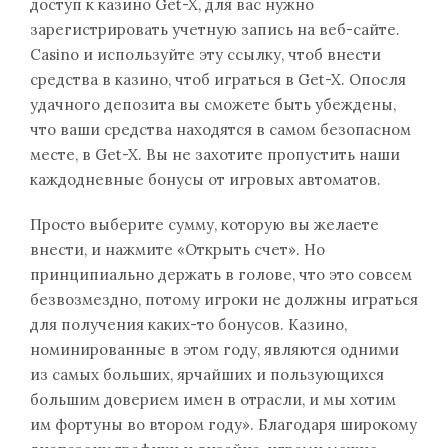
доступ к казино Get-X, для вас нужно
зарегистрировать учетную запись на веб-сайте.
Casino и используйте эту ссылку, чтоб внести
средства в казино, чтоб играться в Get-X. Опосля
удачного депозита вы сможете быть убеждены,
что ваши средства находятся в самом безопасном
месте, в Get-X. Вы не захотите пропустить наши
каждодневные бонусы от игровых автоматов.
Просто выберите сумму, которую вы желаете
внести, и нажмите «Открыть счет». Но
принципиально держать в голове, что это совсем
безвозмездно, потому игроки не должны играться
для получения каких-то бонусов. Казино,
номинированные в этом году, являются одними
из самых больших, ярчайших и пользующихся
большим доверием имен в отрасли, и мы хотим
им фортуны во втором году». Благодаря широкому