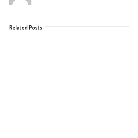
Related Posts