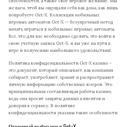
способностей, а также свое игровое желание. Мы
желаем, чтоб вы ощущали себя как дома, как лишь
попробуете Get-X. Коллекция мобильных
игровых автоматов Get-X — безупречный метод
начать играться в мобильные игровые автоматы.
Все, что для вас необходимо сделать, это войти в
свою учетную запись Get-X, и вы уже на пути к
игре и получению наибольшего удовольствия!.
Политика конфиденциальности Get-X казино –
это документ, который описывает, как компания
собирает, употребляет, хранит и распространяет
личную информацию собственных юзеров. Это
принципиальная составляющая работы казино,
ведь она просит защиты данных клиентов и
доверия к сервису. В политике
конфиденциальности указаны такие особенности:
Огромный выбор игр в Get-X