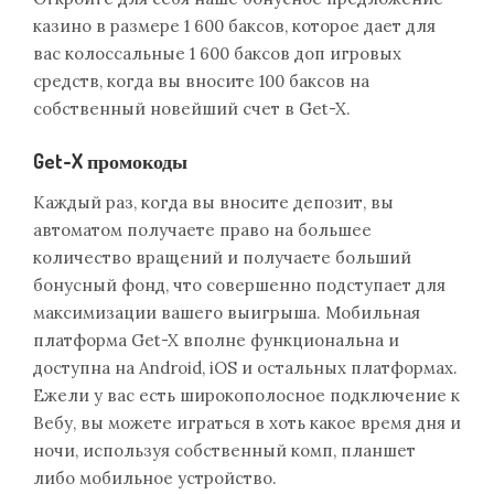
казино в размере 1 600 баксов, которое дает для
вас колоссальные 1 600 баксов доп игровых
средств, когда вы вносите 100 баксов на
собственный новейший счет в Get-X.
Get-X промокоды
Каждый раз, когда вы вносите депозит, вы
автоматом получаете право на большее
количество вращений и получаете больший
бонусный фонд, что совершенно подступает для
максимизации вашего выигрыша. Мобильная
платформа Get-X вполне функциональна и
доступна на Android, iOS и остальных платформах.
Ежели у вас есть широкополосное подключение к
Вебу, вы можете играться в хоть какое время дня и
ночи, используя собственный комп, планшет
либо мобильное устройство.