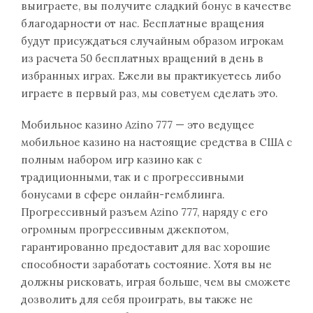
выиграете, вы получите сладкий бонус в качестве
благодарности от нас. Бесплатные вращения
будут присуждаться случайным образом игрокам
из расчета 50 бесплатных вращений в день в
избранных играх. Ежели вы практикуетесь либо
играете в первый раз, мы советуем сделать это.
Мобильное казино Azino 777 — это ведущее
мобильное казино на настоящие средства в США с
полным набором игр казино как с
традиционными, так и с прогрессивными
бонусами в сфере онлайн-гемблинга.
Прогрессивный разъем Azino 777, наряду с его
огромным прогрессивным джекпотом,
гарантированно предоставит для вас хорошие
способности заработать состояние. Хотя вы не
должны рисковать, играя больше, чем вы сможете
дозволить для себя проиграть, вы также не