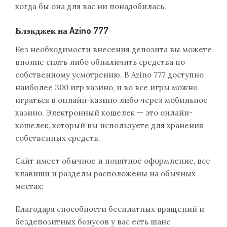
когда бы она для вас ни понадобилась.
Блэкджек на Azino 777
Без необходимости внесения депозита вы можете
вполне снять либо обналичить средства по
собственному усмотрению. В Azino 777 доступно
наиболее 300 игр казино, и во все игры можно
играться в онлайн-казино либо через мобильное
казино. Электронный кошелек — это онлайн-
кошелек, который вы используете для хранения
собственных средств.
Сайт имеет обычное и понятное оформление, все
клавиши и разделы расположены на обычных
местах;
Благодаря способности бесплатных вращений и
бездепозитных бонусов у вас есть шанс