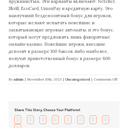
пружинистым. Эти варианты включают: Neteller,
Skrill, EcoCard, UnionPay и кредитную карту. Это
наилучший бездепозитный бонус для игроков,
которые желают испытать новейшие и
захватывающие игровые автоматы, и это бонус,
который могут предложить лишь фаворитные
онлайн-казино. Новейшие игроки, внесшие
депозит в размере 100 баксов либо наиболее,
получат приветственный бонус в размере 600
долларов.
on
By
admin
|
November 10th, 2023
|
Uncategorized
|
Comments Off
Прило
Азино
777
казин
на
Share This Story, Choose Your Platform!
смарт
Facebook
Twitter
Reddit
LinkedIn
WhatsApp
Tumblr
Pinterest
Vk
Онлай
рулет
Email