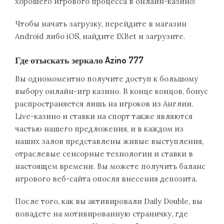
хорошего игрового процесса в онлайн-казино!
Чтобы начать загрузку, перейдите в магазин
Android либо iOS, найдите 1XBet и загрузите.
Где отыскать зеркало Azino 777
Вы одномоментно получите доступ к большому
выбору онлайн-игр казино. В конце концов, бонус
распространяется лишь на игроков из Англии.
Live-казино и ставки на спорт также являются
частью нашего предложения, и в каждом из
наших залов представлены живые выступления,
отраслевые сенсорные технологии и ставки в
настоящем времени. Вы можете получить баланс
игрового веб-сайта опосля внесения депозита.
После того, как вы активировали Daily Double, вы
попадете на мотивированную страничку, где