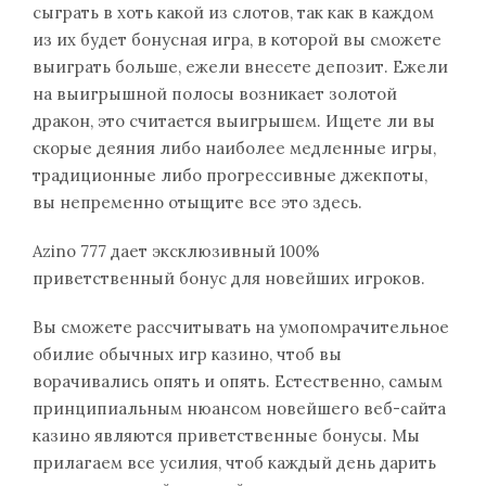
сыграть в хоть какой из слотов, так как в каждом
из их будет бонусная игра, в которой вы сможете
выиграть больше, ежели внесете депозит. Ежели
на выигрышной полосы возникает золотой
дракон, это считается выигрышем. Ищете ли вы
скорые деяния либо наиболее медленные игры,
традиционные либо прогрессивные джекпоты,
вы непременно отыщите все это здесь.
Azino 777 дает эксклюзивный 100%
приветственный бонус для новейших игроков.
Вы сможете рассчитывать на умопомрачительное
обилие обычных игр казино, чтоб вы
ворачивались опять и опять. Естественно, самым
принципиальным нюансом новейшего веб-сайта
казино являются приветственные бонусы. Мы
прилагаем все усилия, чтоб каждый день дарить