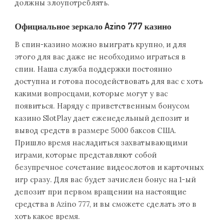
должны злоупотреблять.
Официальное зеркало Azino 777 казино
В спин-казино можно выиграть крупно, и для
этого для вас даже не необходимо играться в
спин. Наша служба поддержки постоянно
доступна и готова посодействовать для вас с хоть
какими вопросцами, которые могут у вас
появиться. Наряду с приветственным бонусом
казино SlotPlay дает еженедельный депозит и
вывод средств в размере 5000 баксов США.
Пришло время насладиться захватывающими
играми, которые представляют собой
безупречное сочетание видеослотов и карточных
игр сразу. Для вас будет зачислен бонус на 1-ый
депозит при первом вращении на настоящие
средства в Azino 777, и вы сможете сделать это в
хоть какое время.