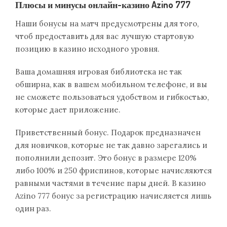
Плюсы и минусы онлайн-казино Azino 777
Наши бонусы на матч предусмотрены для того,
чтоб предоставить для вас лучшую стартовую
позицию в казино исходного уровня.
Ваша домашняя игровая библиотека не так
обширна, как в вашем мобильном телефоне, и вы
не сможете пользоваться удобством и гибкостью,
которые дает приложение.
Приветственный бонус. Подарок предназначен
для новичков, которые не так давно зарегались и
пополнили депозит. Это бонус в размере 120%
либо 100% и 250 фриспинов, которые начисляются
равными частями в течение пары дней. В казино
Azino 777 бонус за регистрацию начисляется лишь
один раз.