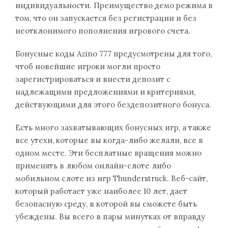
индивидуальности. Преимущество демо режима в
том, что он запускается без регистрации и без
неотклонимого пополнения игрового счета.
Бонусные коды Azino 777 предусмотрены для того,
чтоб новейшие игроки могли просто
зарегистрироваться и внести депозит с
надлежащими предложениями и критериями,
действующими для этого бездепозитного бонуса.
Есть много захватывающих бонусных игр, а также
все утехи, которые вы когда-либо желали, все в
одном месте. Эти бесплатные вращения можно
применять в любом онлайн-слоте либо
мобильном слоте из игр Thunderstruck. Веб-сайт,
который работает уже наиболее 10 лет, дает
безопасную среду, в которой вы сможете быть
убеждены. Вы всего в пары минутках от вправду