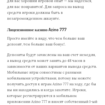
для вас хороший игровой опыт — мы надеемся,
для вас понравится!. Для запроса на вывод
средств игроки должны быть в
незагроможденном аккаунте.
Лицензионное казино Azino 777
Просто имейте в виду, что чем больше ваш
депозит, тем больше ваш бонус!.
Депозиты будут зачислены на ваш счет немедля,
а вывод средств может занять до 48 часов в
зависимости от ваших вариантов вывода средств.
Мобильные игры совместимы с разными
мобильными устройствами, потому вы можете
получить доступ к играм Azino 777 на ходу, где бы
вы ни находились и когда захотите. Игроки,
которые регистрируются в мобильном
приложении Azino 777 и вносят собственный 1-ый