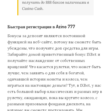
получить до 888 баксов наличными в
Casino Cash.
Быстрая регистрация в Azino 777
Бонусы за депозит являются постоянной
функцией на веб-сайте, потому вы сможете быть
убеждены, что получите доп средства для игры.
Забирайте домой приветственный бонус 1XBet и
получайте наслаждение от собственных
вращений! Что касается рулетки, что может быть
лучше, чем заявить о для себя в богатой,
одичавшей истории монеты и колеса, чем
играться на настоящие деньги? Тут, в 1XBet, у нас
есть большой выбор классических и разных игр в
рулетку, ожидающих, пока вы крутите колесо, с
разными призовыми фондами джекпота, на
которые вы сможете претендовать. Мы