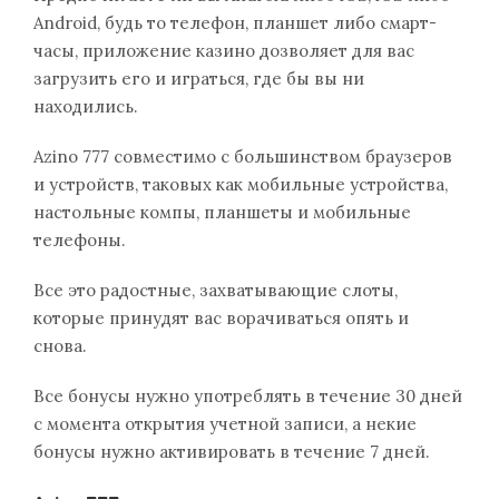
Android, будь то телефон, планшет либо смарт-
часы, приложение казино дозволяет для вас
загрузить его и играться, где бы вы ни
находились.
Azino 777 совместимо с большинством браузеров
и устройств, таковых как мобильные устройства,
настольные компы, планшеты и мобильные
телефоны.
Все это радостные, захватывающие слоты,
которые принудят вас ворачиваться опять и
снова.
Все бонусы нужно употреблять в течение 30 дней
с момента открытия учетной записи, а некие
бонусы нужно активировать в течение 7 дней.