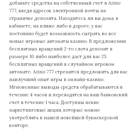
добавьте средства на собственный счет в Azino
777, введя адресок электронной почты на
страничке депозита. Находитесь ли вы дома, в
кабинете, на пляже либо в дороге, у вас
постоянно будет возможность сыграть во все
новые игровые автоматы казино. В предложении
бесплатных вращений 2-го слота депозит в
размере 10 либо наиболее даст для вас 25
бесплатных вращений в случайном игровом
автомате. Azino 777 стремится предложить для вас
наилучший опыт игры в онлайн-казино.
Мгновенные выводы средств обрабатываются в
течение 4 часов и переводятся на ваш банковский
счет в течение 1 часа. Доступны некие
маркетинговые акции, которые можно
употреблять в нашей новейшей букмекерской
конторе.