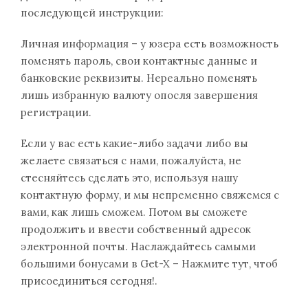
последующей инструкции:
Личная информация – у юзера есть возможность
поменять пароль, свои контактные данные и
банковские реквизиты. Нереально поменять
лишь избранную валюту опосля завершения
регистрации.
Если у вас есть какие-либо задачи либо вы
желаете связаться с нами, пожалуйста, не
стесняйтесь сделать это, используя нашу
контактную форму, и мы непременно свяжемся с
вами, как лишь сможем. Потом вы сможете
продолжить и ввести собственный адресок
электронной почты. Наслаждайтесь самыми
большими бонусами в Get-X – Нажмите тут, чтоб
присоединиться сегодня!.