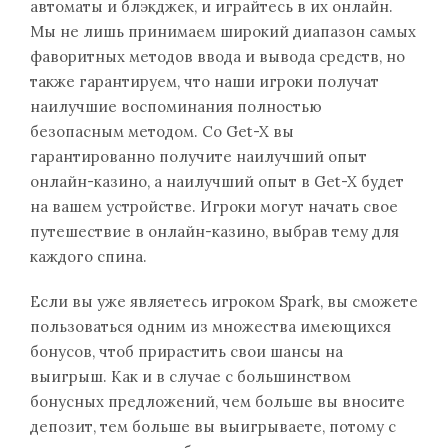
автоматы и блэкджек, и играйтесь в их онлайн.
Мы не лишь принимаем широкий диапазон самых
фаворитных методов ввода и вывода средств, но
также гарантируем, что наши игроки получат
наилучшие воспоминания полностью
безопасным методом. Со Get-X вы
гарантированно получите наилучший опыт
онлайн-казино, а наилучший опыт в Get-X будет
на вашем устройстве. Игроки могут начать свое
путешествие в онлайн-казино, выбрав тему для
каждого спина.
Если вы уже являетесь игроком Spark, вы сможете
пользоваться одним из множества имеющихся
бонусов, чтоб прирастить свои шансы на
выигрыш. Как и в случае с большинством
бонусных предложений, чем больше вы вносите
депозит, тем больше вы выигрываете, потому с