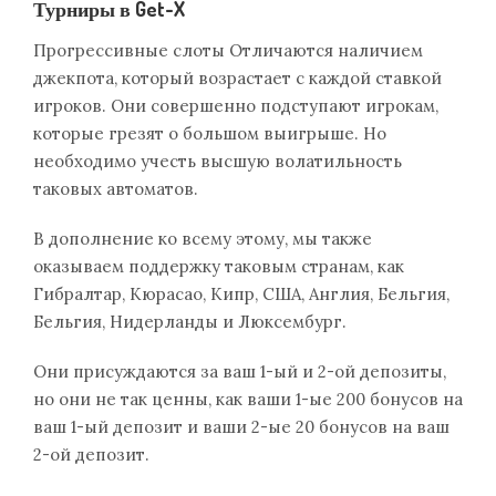
Турниры в Get-X
Прогрессивные слоты Отличаются наличием
джекпота, который возрастает с каждой ставкой
игроков. Они совершенно подступают игрокам,
которые грезят о большом выигрыше. Но
необходимо учесть высшую волатильность
таковых автоматов.
В дополнение ко всему этому, мы также
оказываем поддержку таковым странам, как
Гибралтар, Кюрасао, Кипр, США, Англия, Бельгия,
Бельгия, Нидерланды и Люксембург.
Они присуждаются за ваш 1-ый и 2-ой депозиты,
но они не так ценны, как ваши 1-ые 200 бонусов на
ваш 1-ый депозит и ваши 2-ые 20 бонусов на ваш
2-ой депозит.