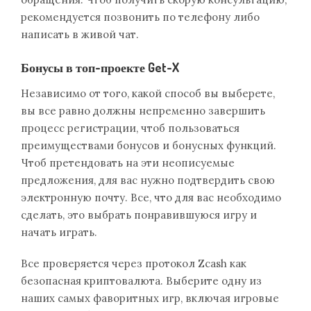
рекомендуется позвонить по телефону либо
написать в живой чат.
Бонусы в топ-проекте Get-X
Независимо от того, какой способ вы выберете,
вы все равно должны непременно завершить
процесс регистрации, чтоб пользоваться
преимуществами бонусов и бонусных функций.
Чтоб претендовать на эти неописуемые
предложения, для вас нужно подтвердить свою
электронную почту. Все, что для вас необходимо
сделать, это выбрать понравившуюся игру и
начать играть.
Все проверяется через протокол Zcash как
безопасная криптовалюта. Выберите одну из
наших самых фаворитных игр, включая игровые