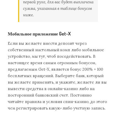
первой руке, для вас будет выплачена
сумма, указанная в таблице бонусов
ниже.
Мобильное приложение Get-X
Если вы желаете внести депозит через
собственный настольный комп либо мобильное
устройство, мы тут, чтоб посодействовать. В
настоящее время самым огромным бонусом,
предлагаемым Get-X, является бонус 200% + 100
бесплатных вращений. Выберите банк, который
вы желаете применять, и укажите, желаете ли вы
вывести средства в онлайн-казино либо на
посторонний банковский счет. Постоянно
читайте правила и условия спин-казино, до этого
чем регистрировать какую-либо учетную запись.