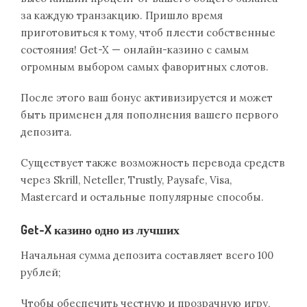
за каждую транзакцию. Пришло время
приготовиться к тому, чтоб плести собственные
состояния! Get-X — онлайн-казино с самым
огромным выбором самых фаворитных слотов.
После этого ваш бонус активизируется и может
быть применен для пополнения вашего первого
депозита.
Существует также возможность перевода средств
через Skrill, Neteller, Trustly, Paysafe, Visa,
Mastercard и остальные популярные способы.
Get-X казино одно из лучших
Начальная сумма депозита составляет всего 100
рублей;
Чтобы обеспечить честную и прозрачную игру,