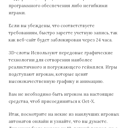
программного обеспечения либо негибкими
играми.
Если вы убеждены, что соответствуете
требованиям, быстро зарегте учетную запись, так
как веб-сайт будет заблокирован через 24 часа.
3D-слоты Используют передовые графические
технологии для сотворения наиболее
реалистичного и погружающего геймплея. Игры
подступают игрокам, которые ценят
высококачественную графику и анимацию.
Вам не необходимо быть игроком на настоящие
средства, чтоб присоединиться к Get-X.
Итак, посмотрите на некие из наилучших игровых
автоматов онлайн и узнайте, что вы думаете.