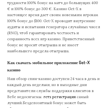
трудности 100% бонус на матч до большущих 400
€ и 100% бонус до 300 €. Казино Get-X в
настоящее время дает своим новеньким игрокам
100% бонус до $100. Get-X проводит внутренние
аудиты и испытания генератора случайных чисел
(RNG), чтоб гарантировать честность и
сохранность всех игр казино. Приветственный
бонус не просит отыгрыша и не имеет
наибольшего предела отыгрыша.
Как скачать мобильное приложение Get-X
казино
Наш обзор спин-казино доступен 24 часа в день и
каждый день недельки, но в выходные дни
представители службы поддержки клиентов в
Вебе недосягаемы.
гетх регистрация
самый
лучший.Бездепозитный бонус может быть