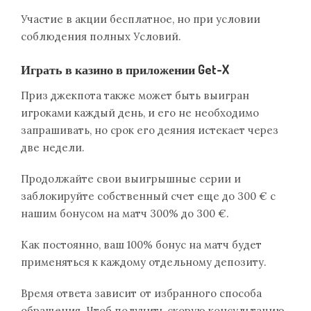
Участие в акции бесплатное, но при условии
соблюдения полных Условий.
Играть в казино в приложении Get-X
Приз джекпота также может быть выигран
игроками каждый день, и его не необходимо
запрашивать, но срок его деяния истекает через
две недели.
Продолжайте свои выигрышные серии и
заблокируйте собственный счет еще до 300 € с
нашим бонусом на матч 300% до 300 €.
Как постоянно, ваш 100% бонус на матч будет
применяться к каждому отдельному депозиту.
Время ответа зависит от избранного способа
обращения. Чтоб получить скорую консультацию,