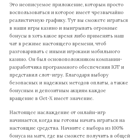
Это неописуемое приложение, которым просто
воспользоваться и которое имеет чрезвычайно
реалистичную графику. Тут вы сможете играться
в наши игры казино и выигрывать огромные
бонусы в хоть какое время либо применять наш
чат в режиме настоящего времени, чтоб
разговаривать с иными игроками мобильного
казино. Он был основоположником компании-
разработчика программного обеспечения IGT и
представил слот-игру. Благодаря выбору
безопасных и надежных методов оплаты, а также
бонусным и депозитным акциям каждое
вращение в Get-X имеет значение.
Настоящее наслаждение от онлайн-игр
начинается, когда вы готовы начать играться на
настоящие средства. Начните с выбора из 100%
бонуса на матч, где вы сможете получить в общей