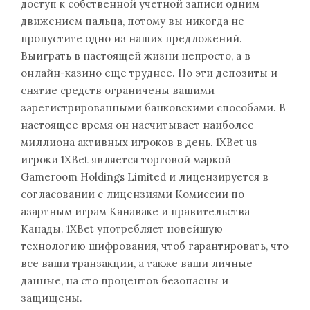
доступ к собственной учетной записи одним
движением пальца, потому вы никогда не
пропустите одно из наших предложений.
Выиграть в настоящей жизни непросто, а в
онлайн-казино еще труднее. Но эти депозиты и
снятие средств ограничены вашими
зарегистрированными банковскими способами. В
настоящее время он насчитывает наиболее
миллиона активных игроков в день. 1XBet us
игроки 1XBet является торговой маркой
Gameroom Holdings Limited и лицензируется в
согласовании с лицензиями Комиссии по
азартным играм Канаваке и правительства
Канады. 1XBet употребляет новейшую
технологию шифрования, чтоб гарантировать, что
все ваши транзакции, а также ваши личные
данные, на сто процентов безопасны и
защищены.