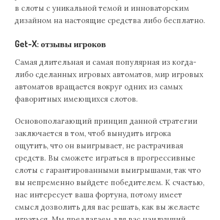
в слоты с уникальной темой и инноваторским
дизайном на настоящие средства либо бесплатно.
Get-X: отзывы игроков
Самая длительная и самая популярная из когда-
либо сделанных игровых автоматов, мир игровых
автоматов вращается вокруг одних из самых
фаворитных имеющихся слотов.
Основополагающий принцип данной стратегии
заключается в том, чтоб вынудить игрока
ощутить, что он выигрывает, не растрачивая
средств. Вы сможете играться в прогрессивные
слоты с гарантированными выигрышами, так что
вы непременно выйдете победителем. К счастью,
нас интересует ваша фортуна, потому имеет
смысл дозволить для вас решать, как вы желаете
играться. Мы предлагаем для вас наилучший