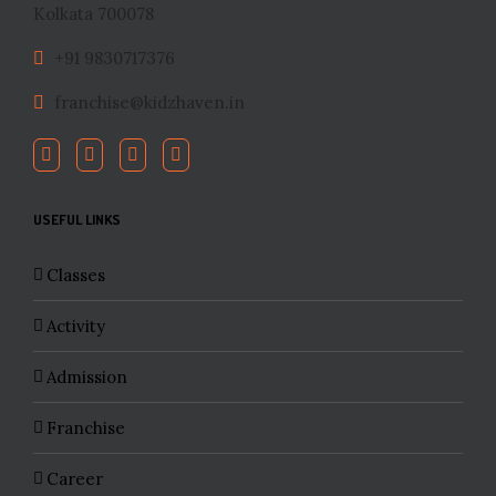
Kolkata 700078
+91 9830717376
franchise@kidzhaven.in
USEFUL LINKS
Classes
Activity
Admission
Franchise
Career