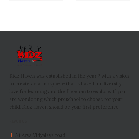
Kidz Haven was established in the year ? with a vision
to create an atmosphere that is based on diversity,
love for learning and the freedom to explore. If you
are wondering which preschool to choose for your
child, Kidz Haven should be your first preference.
REACH US
54 Arya Vidyalaya road ,