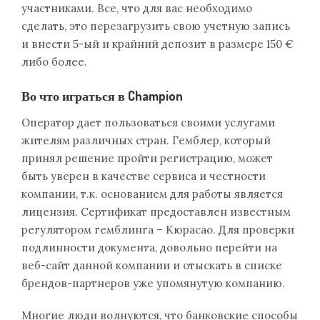
участниками. Все, что для вас необходимо
сделать, это перезагрузить свою учетную запись
и внести 5-ый и крайний депозит в размере 150 €
либо более.
Во что играться в Champion
Оператор дает пользоваться своими услугами
жителям различных стран. Гемблер, который
принял решение пройти регистрацию, может
быть уверен в качестве сервиса и честности
компании, т.к. основанием для работы является
лицензия. Сертификат предоставлен известным
регулятором гемблинга – Кюрасао. Для проверки
подлинности документа, довольно перейти на
веб-сайт данной компании и отыскать в списке
брендов-партнеров уже упомянутую компанию.
Многие люди волнуются, что банковские способы