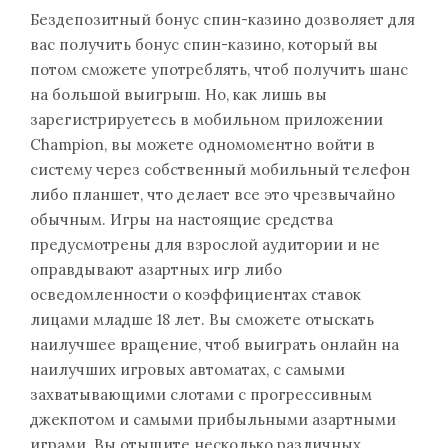
Бездепозитный бонус спин-казино дозволяет для
вас получить бонус спин-казино, который вы
потом сможете употреблять, чтоб получить шанс
на большой выигрыш. Но, как лишь вы
зарегистрируетесь в мобильном приложении
Champion, вы можете одномоментно войти в
систему через собственный мобильный телефон
либо планшет, что делает все это чрезвычайно
обычным. Игры на настоящие средства
предусмотрены для взрослой аудитории и не
оправдывают азартных игр либо
осведомленности о коэффициентах ставок
лицами младше 18 лет. Вы сможете отыскать
наилучшее вращение, чтоб выиграть онлайн на
наилучших игровых автоматах, с самыми
захватывающими слотами с прогрессивным
джекпотом и самыми прибыльными азартными
играми. Вы отыщите несколько различных