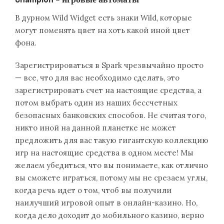
В дурном Wild Widget есть знаки Wild, которые
могут поменять цвет на хоть какой иной цвет
фона.
Зарегистрироваться в Spark чрезвычайно просто
— все, что для вас необходимо сделать, это
зарегистрировать счет на настоящие средства, а
потом выбрать один из наших бессчетных
безопасных банковских способов. Не считая того,
никто иной на данной планетке не может
предложить для вас такую гигантскую коллекцию
игр на настоящие средства в одном месте! Мы
желаем убедиться, что вы понимаете, как отлично
вы сможете играться, потому мы не срезаем углы,
когда речь идет о том, чтоб вы получили
наилучший игровой опыт в онлайн-казино. Но,
когда дело доходит до мобильного казино, верно