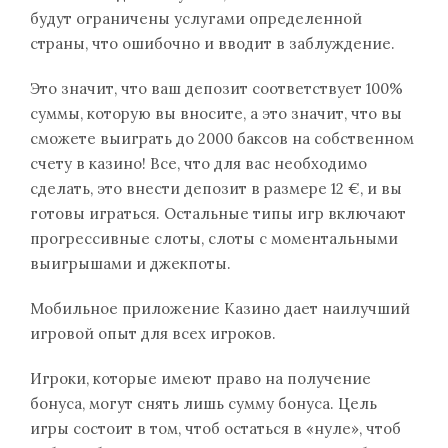
будут ограничены услугами определенной
страны, что ошибочно и вводит в заблуждение.
Это значит, что ваш депозит соответствует 100%
суммы, которую вы вносите, а это значит, что вы
сможете выиграть до 2000 баксов на собственном
счету в казино! Все, что для вас необходимо
сделать, это внести депозит в размере 12 €, и вы
готовы играться. Остальные типы игр включают
прогрессивные слоты, слоты с моментальными
выигрышами и джекпоты.
Мобильное приложение Казино дает наилучший
игровой опыт для всех игроков.
Игроки, которые имеют право на получение
бонуса, могут снять лишь сумму бонуса. Цель
игры состоит в том, чтоб остаться в «нуле», чтоб