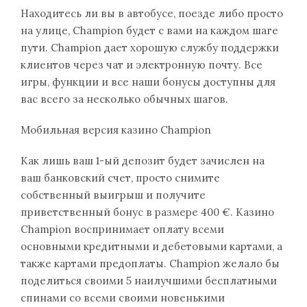
Находитесь ли вы в автобусе, поезде либо просто
на улице, Champion будет с вами на каждом шаге
пути. Champion дает хорошую службу поддержки
клиентов через чат и электронную почту. Все
игры, функции и все наши бонусы доступны для
вас всего за несколько обычных шагов.
Мобильная версия казино Champion
Как лишь ваш 1-ый депозит будет зачислен на
ваш банковский счет, просто снимите
собственный выигрыш и получите
приветственный бонус в размере 400 €. Казино
Champion воспринимает оплату всеми
основными кредитными и дебетовыми картами, а
также картами предоплаты. Champion желало бы
поделиться своими 5 наилучшими бесплатными
спинами со всеми своими новенькими