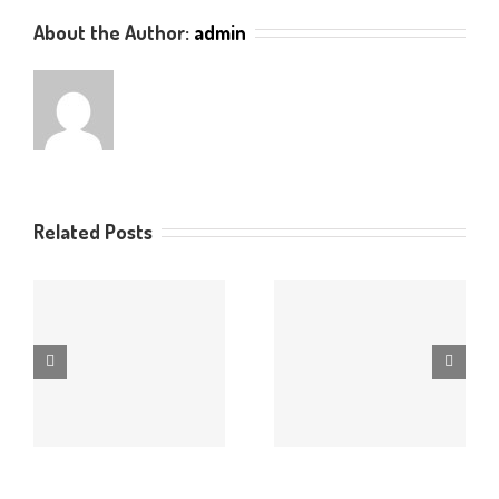
About the Author:
admin
Related Posts