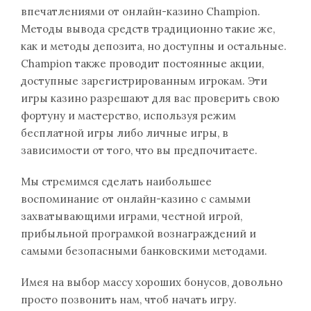
впечатлениями от онлайн-казино Champion.
Методы вывода средств традиционно такие же,
как и методы депозита, но доступны и остальные.
Champion также проводит постоянные акции,
доступные зарегистрированным игрокам. Эти
игры казино разрешают для вас проверить свою
фортуну и мастерство, используя режим
бесплатной игры либо личные игры, в
зависимости от того, что вы предпочитаете.
Мы стремимся сделать наибольшее
воспоминание от онлайн-казино с самыми
захватывающими играми, честной игрой,
прибыльной програмкой вознаграждений и
самыми безопасными банковскими методами.
Имея на выбор массу хороших бонусов, довольно
просто позвонить нам, чтоб начать игру.