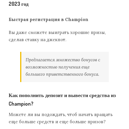
2023 год
Быстрая регистрация в Champion
Вы даже сможете выиграть хорошие призы,
сделав ставку на джекпот.
Предлагается множество бонусов с
возможностью получения еще
большего приветственного бонуса.
Как пополнить депозит и вывести средства из
Champion?
Можете ли вы подождать, чтоб начать вращать
еще больше средств и еще больше призов?