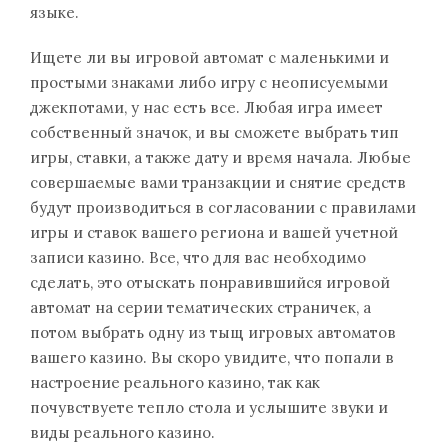
языке.
Ищете ли вы игровой автомат с маленькими и
простыми знаками либо игру с неописуемыми
джекпотами, у нас есть все. Любая игра имеет
собственный значок, и вы сможете выбрать тип
игры, ставки, а также дату и время начала. Любые
совершаемые вами транзакции и снятие средств
будут производиться в согласовании с правилами
игры и ставок вашего региона и вашей учетной
записи казино. Все, что для вас необходимо
сделать, это отыскать понравившийся игровой
автомат на серии тематических страничек, а
потом выбрать одну из тыщ игровых автоматов
вашего казино. Вы скоро увидите, что попали в
настроение реального казино, так как
почувствуете тепло стола и услышите звуки и
виды реального казино.