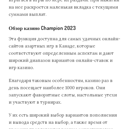
на нее раскроется маленькая вкладка с текущими
суммами выплат.
Обзор казино Champion 2023
Эта функция доступна для самых удачных онлайн-
сайтов азартных игр в Канаде, которые
соответствуют определенным аспектам и дают
широкий диапазон вариантов онлайн-ставок и
игр казино.
Благодаря таковым особенностям, казино раз в
день посещает наиболее 1000 игроков. Они
запускают фаворитные слоты, настольные утехи
и участвуют в турнирах.
У их есть широкий выбор вариантов пополнения
и вывода средств на выбор, а также время от