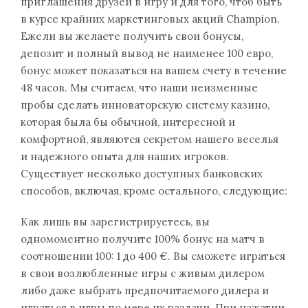
приглашения друзей в игру и для того, чтоб быть
в курсе крайних маркетинговых акций Champion.
Ежели вы желаете получить свои бонусы,
депозит и полный вывод не наименее 100 евро,
бонус может показаться на вашем счету в течение
48 часов. Мы считаем, что наши неизменные
пробы сделать инноваторскую систему казино,
которая была бы обычной, интересной и
комфортной, являются секретом нашего веселья
и надежного опыта для наших игроков.
Существует несколько доступных банковских
способов, включая, кроме остального, следующие:
Как лишь вы зарегистрируетесь, вы
одномоментно получите 100% бонус на матч в
соотношении 100: 1 до 400 €. Вы сможете играться
в свои возлюбленные игры с живым дилером
либо даже выбрать предпочитаемого дилера и
играться в игры по мере их раздачи. При нажатии