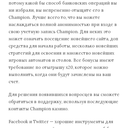
потому какой бы способ банковских операций вы
ни избрали, вы непременно отыщите его в
Champion. Лучше всего то, что вы можете
наслаждаться полной анонимностью при входе в
свою учетную запись Champion. Для неких это
может означать посещение новейшего сайта, доп
средства для начала работы, несколько новейших
стратегий для освоения и множество новейших
игровых автоматов и столов. Все бонусы имеют
требование по отыгрышу x20, которое можно
выполнить, когда они будут зачислены на ваш
счет.
Для решения появившихся вопросцев вы сможете
обратиться в поддержку, используя последующие
контакты Champion казино.
Facebook и Twitter — хорошие инструменты для