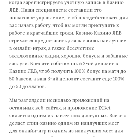
когда зарегистрируете учетную запись в Казино
ЛЕВ. Наши специалисты составили это
пошаговое управление, чтоб посодействовать для
вас начать работу, чтоб вы могли приступить к
работе в кратчайшие сроки. Казино Казино ЛЕВ
стремится предоставить для вас лишь наилучшее
в онлайн-играх, а также бессчетные
эксклюзивные акции, хорошие бонусы и забавные
заслуги. Внесите собственный 2-ой депозит в
Казино ЛЕВ, чтоб получить 100% бонус на матч до
50 баксов, а ваш 3-ий депозит составит еще 100%
до 50 долларов.
Мы разглядели несколько приложений на
остальных веб-сайтах, и приложение 1XBet
является одним из наилучших доступных. Все это
делает спин-казино одним из наилучших мест
для онлайн-игр и одним из наилучших мест для