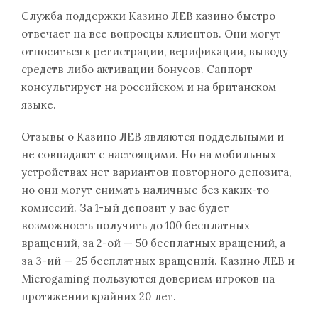
Служба поддержки Казино ЛЕВ казино быстро
отвечает на все вопросцы клиентов. Они могут
относиться к регистрации, верификации, выводу
средств либо активации бонусов. Саппорт
консультирует на российском и на британском
языке.
Отзывы о Казино ЛЕВ являются поддельными и
не совпадают с настоящими. Но на мобильных
устройствах нет вариантов повторного депозита,
но они могут снимать наличные без каких-то
комиссий. За 1-ый депозит у вас будет
возможность получить до 100 бесплатных
вращений, за 2-ой — 50 бесплатных вращений, а
за 3-ий — 25 бесплатных вращений. Казино ЛЕВ и
Microgaming пользуются доверием игроков на
протяжении крайних 20 лет.