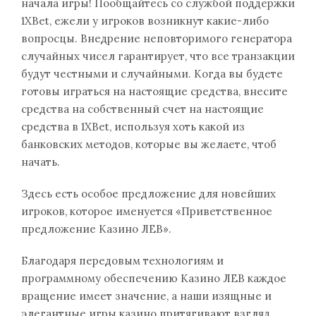
начала игры! Пообщайтесь со службой поддержки
1XBet, ежели у игроков возникнут какие-либо
вопросцы. Внедрение неповторимого генератора
случайных чисел гарантирует, что все транзакции
будут честными и случайными. Когда вы будете
готовы играться на настоящие средства, внесите
средства на собственный счет на настоящие
средства в 1XBet, используя хоть какой из
банковских методов, которые вы желаете, чтоб
начать.
Здесь есть особое предложение для новейших
игроков, которое именуется «Приветственное
предложение Казино ЛЕВ».
Благодаря передовым технологиям и
программному обеспечению Казино ЛЕВ каждое
вращение имеет значение, а наши изящные и
элегантные игры казино притягивают взгляд.