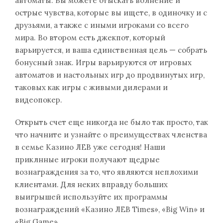
автоматы. Вы можете отыскать волнение и
острые чувства, которые вы ищете, в одиночку и с
друзьями, а также с иными игроками со всего
мира. Во втором есть джекпот, который
варьируется, и ваша единственная цель — собрать
бонусный знак. Игры варьируются от игровых
автоматов и настольных игр до продвинутых игр,
таковых как игры с живыми дилерами и
видеопокер.
Открыть счет еще никогда не было так просто, так
что начните и узнайте о преимуществах членства
в семье Казино ЛЕВ уже сегодня! Наши
приклнные игроки получают щедрые
вознаграждения за то, что являются неплохими
клиентами. Для неких вправду больших
выигрышей используйте их программы
вознаграждений «Казино ЛЕВ Times», «Big Win» и
«Big Game».