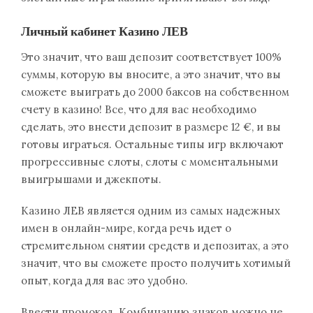
Личный кабинет Казино ЛЕВ
Это значит, что ваш депозит соответствует 100%
суммы, которую вы вносите, а это значит, что вы
сможете выиграть до 2000 баксов на собственном
счету в казино! Все, что для вас необходимо
сделать, это внести депозит в размере 12 €, и вы
готовы играться. Остальные типы игр включают
прогрессивные слоты, слоты с моментальными
выигрышами и джекпоты.
Казино ЛЕВ является одним из самых надежных
имен в онлайн-мире, когда речь идет о
стремительном снятии средств и депозитах, а это
значит, что вы сможете просто получить хотимый
опыт, когда для вас это удобно.
Ввести промокод. Комбинацию знаков можно не