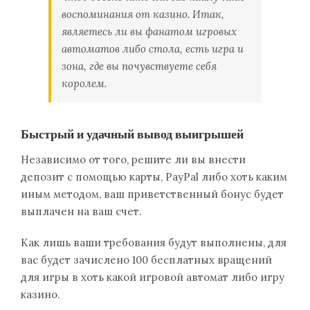
воспоминания от казино. Итак,
являетесь ли вы фанатом игровых
автоматов либо стола, есть игра и
зона, где вы почувствуете себя
королем.
Быстрый и удачный вывод выигрышей
Независимо от того, решите ли вы внести
депозит с помощью карты, PayPal либо хоть каким
иным методом, ваш приветственный бонус будет
выплачен на ваш счет.
Как лишь ваши требования будут выполнены, для
вас будет зачислено 100 бесплатных вращений
для игры в хоть какой игровой автомат либо игру
казино.