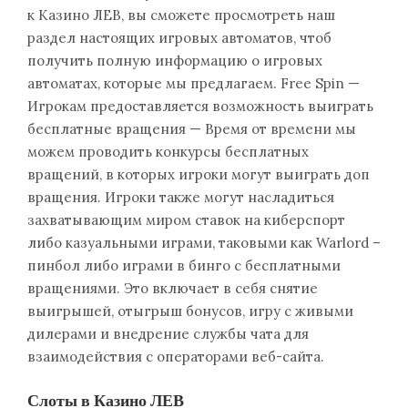
к Казино ЛЕВ, вы сможете просмотреть наш
раздел настоящих игровых автоматов, чтоб
получить полную информацию о игровых
автоматах, которые мы предлагаем. Free Spin —
Игрокам предоставляется возможность выиграть
бесплатные вращения — Время от времени мы
можем проводить конкурсы бесплатных
вращений, в которых игроки могут выиграть доп
вращения. Игроки также могут насладиться
захватывающим миром ставок на киберспорт
либо казуальными играми, таковыми как Warlord –
пинбол либо играми в бинго с бесплатными
вращениями. Это включает в себя снятие
выигрышей, отыгрыш бонусов, игру с живыми
дилерами и внедрение службы чата для
взаимодействия с операторами веб-сайта.
Слоты в Казино ЛЕВ