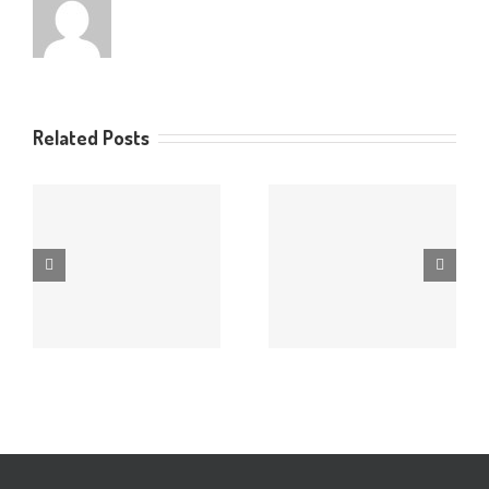
Related Posts