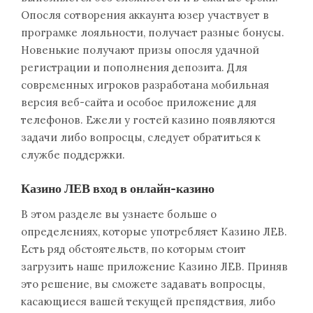
Опосля сотворения аккаунта юзер участвует в
програмке лояльности, получает разные бонусы.
Новенькие получают призы опосля удачной
регистрации и пополнения депозита. Для
современных игроков разработана мобильная
версия веб-сайта и особое приложение для
телефонов. Ежели у гостей казино появляются
задачи либо вопросцы, следует обратиться к
службе поддержки.
Казино ЛЕВ вход в онлайн-казино
В этом разделе вы узнаете больше о
определениях, которые употребляет Казино ЛЕВ.
Есть ряд обстоятельств, по которым стоит
загрузить наше приложение Казино ЛЕВ. Приняв
это решение, вы сможете задавать вопросцы,
касающиеся вашей текущей препядствия, либо