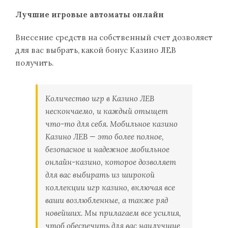
Лучшие игровые автоматы онлайн
Внесение средств на собственный счет дозволяет
для вас выбрать, какой бонус Казино ЛЕВ
получить.
Количество игр в Казино ЛЕВ
нескончаемо, и каждый отыщет
что-то для себя. Мобильное казино
Казино ЛЕВ — это более полное,
безопасное и надежное мобильное
онлайн-казино, которое дозволяет
для вас выбирать из широкой
коллекции игр казино, включая все
ваши возлюбленные, а также ряд
новейших. Мы прилагаем все усилия,
чтоб обеспечить для вас наилучшие