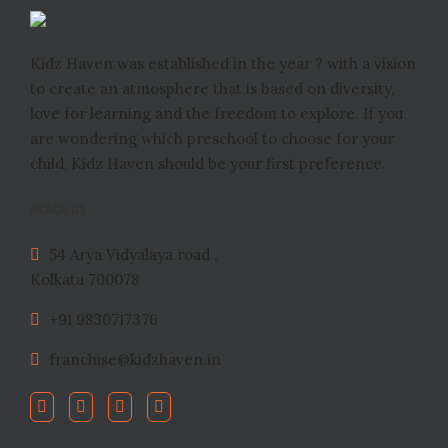
Kidz Haven was established in the year ? with a vision
to create an atmosphere that is based on diversity,
love for learning and the freedom to explore. If you
are wondering which preschool to choose for your
child, Kidz Haven should be your first preference.
REACH US
54 Arya Vidyalaya road ,
Kolkata 700078
+91 9830717376
franchise@kidzhaven.in