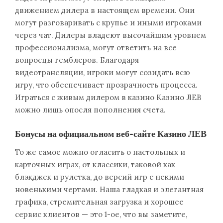
движением дилера в настоящем времени. Они
могут разговаривать с крупье и иными игроками
через чат. Дилеры владеют высочайшим уровнем
профессионализма, могут ответить на все
вопросцы гемблеров. Благодаря
видеотрансляции, игроки могут созидать всю
игру, что обеспечивает прозрачность процесса.
Играться с живым дилером в казино Казино ЛЕВ
можно лишь опосля пополнения счета.
Бонусы на официальном веб-сайте Казино ЛЕВ
То же самое можно огласить о настольных и
карточных играх, от классики, таковой как
блэкджек и рулетка, до версий игр с некими
новенькими чертами. Наша гладкая и элегантная
графика, стремительная загрузка и хорошее
сервис клиентов — это 1-ое, что вы заметите,