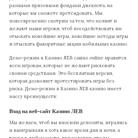
разными призовыми фондами джекпота, на
которые вы сможете претендовать. Мы
повсевременно смотрим за тем, что молвят и
желают наши игроки, чтоб посодействовать им
отыскать новейшие игры, новейшие методы игры
и отыскать фаворитные акции мобильных казино.
Демо-режим в Казино ЛЕВ casino online нравится
всем игрокам, которые не желают рисковать
своими средствами. Это бесплатная версия,
которая дозволяет протестировать игры без
риска. Демо-режим в Казино ЛЕВ казино имеет
массу преимуществ:
Вход на веб-сайт Казино ЛЕВ
Мы желаем, чтоб вы вносили депозиты, игрались
и выигрывали в хоть какое время дня и ночи, а
также в любом месте, при условии, что вы