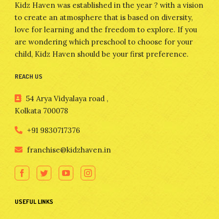
Kidz Haven was established in the year ? with a vision
to create an atmosphere that is based on diversity,
love for learning and the freedom to explore. If you
are wondering which preschool to choose for your
child, Kidz Haven should be your first preference.
REACH US
54 Arya Vidyalaya road ,
Kolkata 700078
+91 9830717376
franchise@kidzhaven.in
USEFUL LINKS