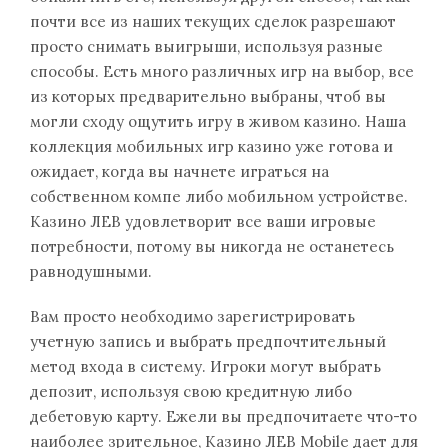
почти все из наших текущих сделок разрешают
просто снимать выигрыши, используя разные
способы. Есть много различных игр на выбор, все
из которых предварительно выбраны, чтоб вы
могли сходу ощутить игру в живом казино. Наша
коллекция мобильных игр казино уже готова и
ожидает, когда вы начнете играться на
собственном компе либо мобильном устройстве.
Казино ЛЕВ удовлетворит все ваши игровые
потребности, потому вы никогда не останетесь
равнодушными.
Вам просто необходимо зарегистрировать
учетную запись и выбрать предпочтительный
метод входа в систему. Игроки могут выбрать
депозит, используя свою кредитную либо
дебетовую карту. Ежели вы предпочитаете что-то
наиболее зрительное, Казино ЛЕВ Mobile дает для