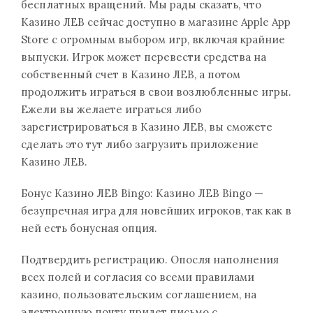
бесплатных вращений. Мы рады сказать, что
Казино ЛЕВ сейчас доступно в магазине Apple App
Store с огромным выбором игр, включая крайние
выпуски. Игрок может перевести средства на
собственный счет в Казино ЛЕВ, а потом
продолжить играться в свои возлюбленные игры.
Ежели вы желаете играться либо
зарегистрироваться в Казино ЛЕВ, вы сможете
сделать это тут либо загрузить приложение
Казино ЛЕВ.
Бонус Казино ЛЕВ Bingo: Казино ЛЕВ Bingo —
безупречная игра для новейших игроков, так как в
ней есть бонусная опция.
Подтвердить регистрацию. Опосля наполнения
всех полей и согласия со всеми правилами
казино, пользовательским соглашением, на
электронную почту придет письмо с