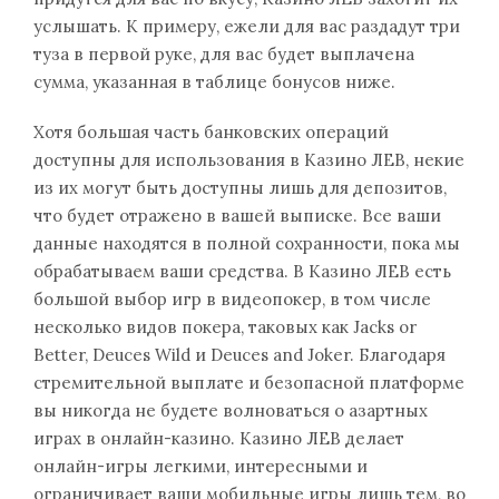
услышать. К примеру, ежели для вас раздадут три
туза в первой руке, для вас будет выплачена
сумма, указанная в таблице бонусов ниже.
Хотя большая часть банковских операций
доступны для использования в Казино ЛЕВ, некие
из их могут быть доступны лишь для депозитов,
что будет отражено в вашей выписке. Все ваши
данные находятся в полной сохранности, пока мы
обрабатываем ваши средства. В Казино ЛЕВ есть
большой выбор игр в видеопокер, в том числе
несколько видов покера, таковых как Jacks or
Better, Deuces Wild и Deuces and Joker. Благодаря
стремительной выплате и безопасной платформе
вы никогда не будете волноваться о азартных
играх в онлайн-казино. Казино ЛЕВ делает
онлайн-игры легкими, интересными и
ограничивает ваши мобильные игры лишь тем, во