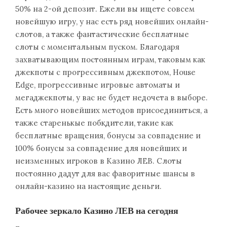
50% на 2-ой депозит. Ежели вы ищете совсем
новейшую игру, у нас есть ряд новейших онлайн-
слотов, а также фантастические бесплатные
слоты с моментальным пуском. Благодаря
захватывающим постоянным играм, таковым как
джекпоты с прогрессивным джекпотом, House
Edge, прогрессивные игровые автоматы и
мегаджекпоты, у вас не будет недочета в выборе.
Есть много новейших методов присоединиться, а
также старенькые побкдители, такие как
бесплатные вращения, бонусы за совпадение и
100% бонусы за совпадение для новейших и
неизменных игроков в Казино ЛЕВ. Слоты
постоянно дадут для вас фаворитные шансы в
онлайн-казино на настоящие деньги.
Рабочее зеркало Казино ЛЕВ на сегодня