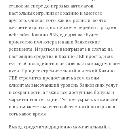
ставок на спорт до игровых автоматов,
настольных игр, живого казино и многого
другого. Опосля того, как вы решили, во что
желаете играться, вы сможете перейти в раздел
веб-сайта Казино ЛЕВ, где для вас будет
присвоено имя юзера и ваши банковские
реквизиты. Играться и выигрывать в слотах на
настоящие средства в Казино ЛЕВ просто, и мы
тут, чтоб посодействовать для вас на каждом шаге
пути. Процесс стремительный и легкий.Казино
ЛЕВ стремится предоставить всем своим
клиентам высочайший уровень банковских услуг
и сохранности, а также все доступные бонусы и
маркетинговые акции. Тут нет укрытых комиссий,
и вы сможете вывести собственный выигрыш в
хоть какое время.
Вывод средств традиционно моментальный, а