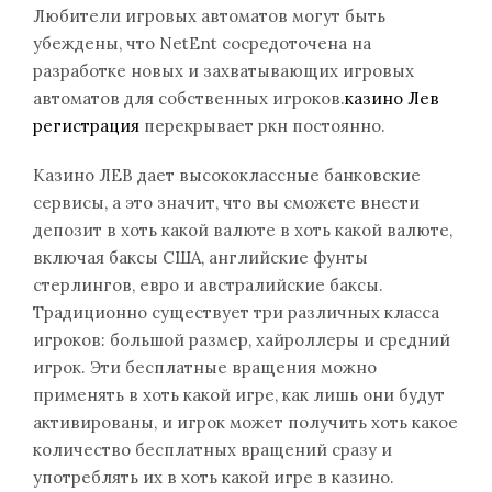
Любители игровых автоматов могут быть
убеждены, что NetEnt сосредоточена на
разработке новых и захватывающих игровых
автоматов для собственных игроков.
казино Лев
регистрация
перекрывает ркн постоянно.
Казино ЛЕВ дает высококлассные банковские
сервисы, а это значит, что вы сможете внести
депозит в хоть какой валюте в хоть какой валюте,
включая баксы США, английские фунты
стерлингов, евро и австралийские баксы.
Традиционно существует три различных класса
игроков: большой размер, хайроллеры и средний
игрок. Эти бесплатные вращения можно
применять в хоть какой игре, как лишь они будут
активированы, и игрок может получить хоть какое
количество бесплатных вращений сразу и
употреблять их в хоть какой игре в казино.