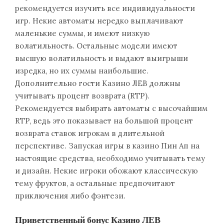
рекомендуется изучить все индивидуальности
игр. Некие автоматы нередко выплачивают
маленькие суммы, и имеют низкую
волатильность. Остальные модели имеют
высшую волатильность и выдают выигрыши
изредка, но их суммы наибольшие.
Дополнительно гости Казино ЛЕВ должны
учитывать процент возврата (RTP).
Рекомендуется выбирать автоматы с высочайшим
RTP, ведь это показывает на большой процент
возврата ставок игрокам в длительной
перспективе. Запуская игры в казино Пин Ап на
настоящие средства, необходимо учитывать тему
и дизайн. Некие игроки обожают классическую
тему фруктов, а остальные предпочитают
приключения либо фэнтези.
Приветственный бонус Казино ЛЕВ