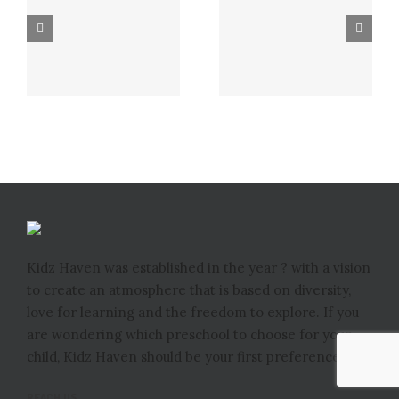
Kidz Haven was established in the year ? with a vision
to create an atmosphere that is based on diversity,
love for learning and the freedom to explore. If you
are wondering which preschool to choose for your
child, Kidz Haven should be your first preference.
REACH US