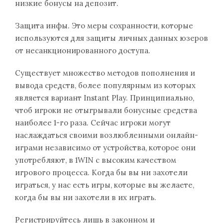
низкие бонусы на депозит.
Защита инфы. Это меры сохранности, которые
используются для защиты личных данных юзеров
от несанкционированного доступа.
Существует множество методов пополнения и
вывода средств, более популярным из которых
является вариант Instant Play. Принципиально,
чтоб игроки не отыгрывали бонусные средства
наиболее 1-го раза. Сейчас игроки могут
наслаждаться своими возлюбленными онлайн-
играми независимо от устройства, которое они
употребляют, в 1WIN с высоким качеством
игрового процесса. Когда бы вы ни захотели
играться, у нас есть игры, которые вы желаете,
когда бы вы ни захотели в их играть.
Регистрируйтесь лишь в законном и