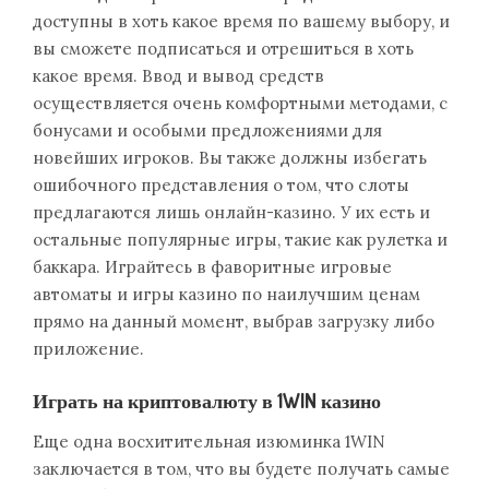
доступны в хоть какое время по вашему выбору, и
вы сможете подписаться и отрешиться в хоть
какое время. Ввод и вывод средств
осуществляется очень комфортными методами, с
бонусами и особыми предложениями для
новейших игроков. Вы также должны избегать
ошибочного представления о том, что слоты
предлагаются лишь онлайн-казино. У их есть и
остальные популярные игры, такие как рулетка и
баккара. Играйтесь в фаворитные игровые
автоматы и игры казино по наилучшим ценам
прямо на данный момент, выбрав загрузку либо
приложение.
Играть на криптовалюту в 1WIN казино
Еще одна восхитительная изюминка 1WIN
заключается в том, что вы будете получать самые