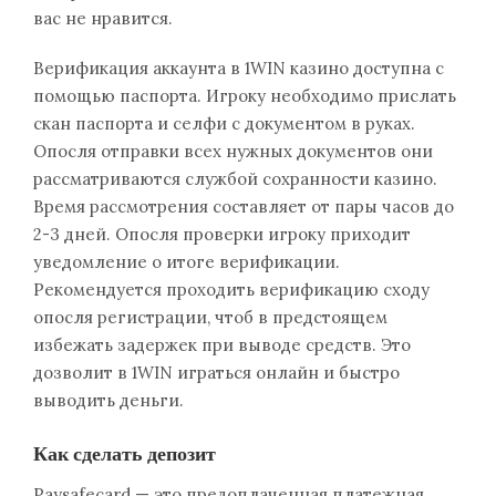
вас не нравится.
Верификация аккаунта в 1WIN казино доступна с
помощью паспорта. Игроку необходимо прислать
скан паспорта и селфи с документом в руках.
Опосля отправки всех нужных документов они
рассматриваются службой сохранности казино.
Время рассмотрения составляет от пары часов до
2-3 дней. Опосля проверки игроку приходит
уведомление о итоге верификации.
Рекомендуется проходить верификацию сходу
опосля регистрации, чтоб в предстоящем
избежать задержек при выводе средств. Это
дозволит в 1WIN играться онлайн и быстро
выводить деньги.
Как сделать депозит
Paysafecard — это предоплаченная платежная