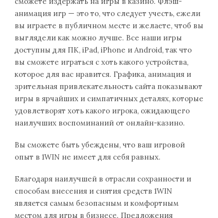
сможете издержать на игры в казино. Флэш-
анимация игр — это то, что следует учесть, ежели
вы играете в публичном месте и желаете, чтоб вы
выглядели как можно лучше. Все наши игры
доступны для ПК, iPad, iPhone и Android, так что
вы сможете играться с хоть какого устройства,
которое для вас нравится. Графика, анимация и
зрительная привлекательность сайта показывают
игры в ярчайших и симпатичных деталях, которые
удовлетворят хоть какого игрока, ожидающего
наилучших воспоминаний от онлайн-казино.
Вы сможете быть убеждены, что ваш игровой
опыт в 1WIN не имеет для себя равных.
Благодаря наилучшей в отрасли сохранности и
способам внесения и снятия средств 1WIN
является самым безопасным и комфортным
местом для игры в бизнесе. Предложения