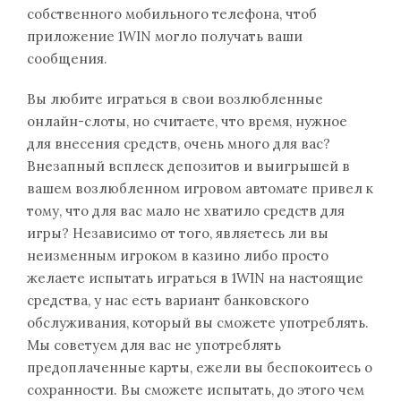
собственного мобильного телефона, чтоб
приложение 1WIN могло получать ваши
сообщения.
Вы любите играться в свои возлюбленные
онлайн-слоты, но считаете, что время, нужное
для внесения средств, очень много для вас?
Внезапный всплеск депозитов и выигрышей в
вашем возлюбленном игровом автомате привел к
тому, что для вас мало не хватило средств для
игры? Независимо от того, являетесь ли вы
неизменным игроком в казино либо просто
желаете испытать играться в 1WIN на настоящие
средства, у нас есть вариант банковского
обслуживания, который вы сможете употреблять.
Мы советуем для вас не употреблять
предоплаченные карты, ежели вы беспокоитесь о
сохранности. Вы сможете испытать, до этого чем