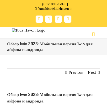
Skip
(+91) 9830717376 |
to
franchise@kidzhaven.in
content
Facebook
Twitter
YouTube
Instagram
Обзор 1win 2023: Мобильная версия 1win для
айфона и андроида
Previous
Next
Обзор 1win 2023: Мобильная версия 1win для
айфона и андроида