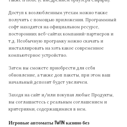
Доступ к возлюбленным утехам можно также
получить с помощью приложения. Программный
софт находится на официальном ресурсе,
посторониих веб-сайтах компаний-партнеров и
т.д. Необычную програмку можно скачать и
инсталлировать на хоть какое современное
компьютерное устройство.
Затем вы сможете приобрести для себя
обновление, а также доп пакеты, при этом ваш
начальный депозит будет увеличен.
Заходя на сайт и/или покупая любые Продукты,
вы соглашаетесь с реальным соглашением и
критериями, содержащимися в нем.
Игровые автоматы 1WIN казино без