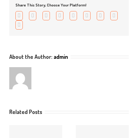
верси
Share This Story, Choose Your Platform!
1win
Facebook
Twitter
Reddit
LinkedIn
WhatsApp
Tumblr
Pinterest
Vk
для
айфо
Email
и
андр
About the Author:
admin
Related Posts