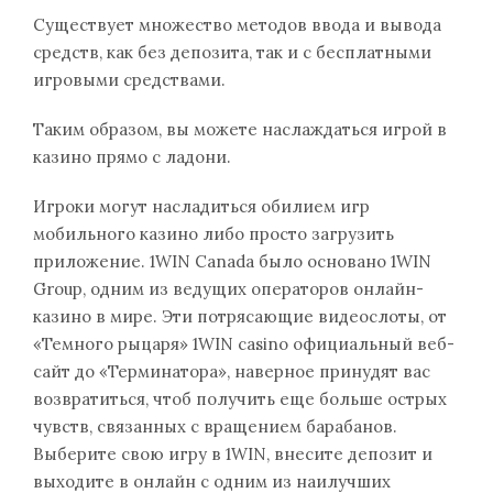
Существует множество методов ввода и вывода
средств, как без депозита, так и с бесплатными
игровыми средствами.
Таким образом, вы можете наслаждаться игрой в
казино прямо с ладони.
Игроки могут насладиться обилием игр
мобильного казино либо просто загрузить
приложение. 1WIN Canada было основано 1WIN
Group, одним из ведущих операторов онлайн-
казино в мире. Эти потрясающие видеослоты, от
«Темного рыцаря» 1WIN casino официальный веб-
сайт до «Терминатора», наверное принудят вас
возвратиться, чтоб получить еще больше острых
чувств, связанных с вращением барабанов.
Выберите свою игру в 1WIN, внесите депозит и
выходите в онлайн с одним из наилучших