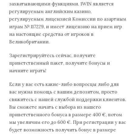
захватывающими функциями. 1WIN является
регулируемым английским казино,
регулируемым лицензией Комиссии по азартным
играм № 117229, и имеет лицензию на прием игр
на настоящие средства от игроков в
Великобритании.
Зарегистрируйтесь сейчас, получите
приветственный пакет, получите бонусы и
начните играть!
Если у вас есть какие-либо вопросцы либо для
вас нужна помощь с вашим депозитом, просто
свяжитесь с нашей службой поддержки клиентов.
Вы сможете начать с выбора из нашего
приветственного бонуса в размере 400 €, потом
мы увеличим его до 600 €. При регистрации у вас
будет возможность получить бонус в размере