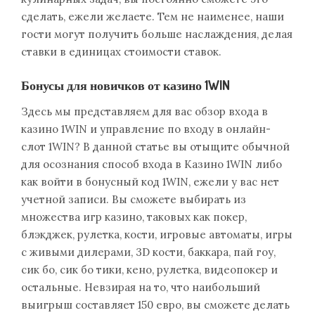
сделать, ежели желаете. Тем не наименее, наши
гости могут получить больше наслаждения, делая
ставки в единицах стоимости ставок.
Бонусы для новичков от казино 1WIN
Здесь мы представляем для вас обзор входа в
казино 1WIN и управление по входу в онлайн-
слот 1WIN? В данной статье вы отыщите обычной
для осознания способ входа в Казино 1WIN либо
как войти в бонусный код 1WIN, ежели у вас нет
учетной записи. Вы сможете выбирать из
множества игр казино, таковых как покер,
блэкджек, рулетка, кости, игровые автоматы, игры
с живыми дилерами, 3D кости, баккара, пай гоу,
сик бо, сик бо тики, кено, рулетка, видеопокер и
остальные. Невзирая на то, что наибольший
выигрыш составляет 150 евро, вы сможете делать