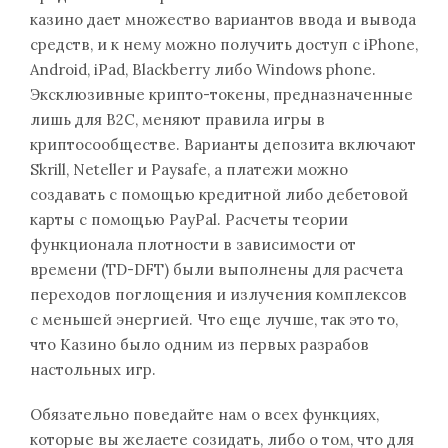
казино дает множество вариантов ввода и вывода
средств, и к нему можно получить доступ с iPhone,
Android, iPad, Blackberry либо Windows phone.
Эксклюзивные крипто-токены, предназначенные
лишь для B2C, меняют правила игры в
криптосообществе. Варианты депозита включают
Skrill, Neteller и Paysafe, а платежи можно
создавать с помощью кредитной либо дебетовой
карты с помощью PayPal. Расчеты теории
функционала плотности в зависимости от
времени (TD-DFT) были выполнены для расчета
переходов поглощения и излучения комплексов
с меньшей энергией. Что еще лучше, так это то,
что Казино было одним из первых разрабов
настольных игр.
Обязательно поведайте нам о всех функциях,
которые вы желаете созидать, либо о том, что для