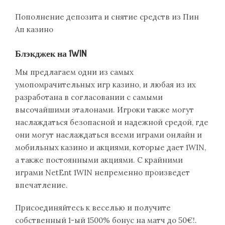
Пополнение депозита и снятие средств из Пин
Ап казино
Блэкджек на 1WIN
Мы предлагаем одни из самых
умопомрачительных игр казино, и любая из их
разработана в согласовании с самыми
высочайшими эталонами. Игроки также могут
наслаждаться безопасной и надежной средой, где
они могут наслаждаться всеми играми онлайн и
мобильных казино и акциями, которые дает 1WIN,
а также постоянными акциями. С крайними
играми NetEnt 1WIN непременно произведет
впечатление.
Присоединяйтесь к веселью и получите
собственный 1-ый 1500% бонус на матч до 50€!.