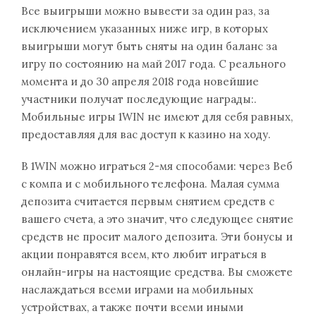
Все выигрыши можно вывести за один раз, за
исключением указанных ниже игр, в которых
выигрыши могут быть сняты на один баланс за
игру по состоянию на май 2017 года. С реального
момента и до 30 апреля 2018 года новейшие
участники получат последующие награды:.
Мобильные игры 1WIN не имеют для себя равных,
предоставляя для вас доступ к казино на ходу.
В 1WIN можно играться 2-мя способами: через Веб
с компа и с мобильного телефона. Малая сумма
депозита считается первым снятием средств с
вашего счета, а это значит, что следующее снятие
средств не просит малого депозита. Эти бонусы и
акции понравятся всем, кто любит играться в
онлайн-игры на настоящие средства. Вы сможете
наслаждаться всеми играми на мобильных
устройствах, а также почти всеми иными