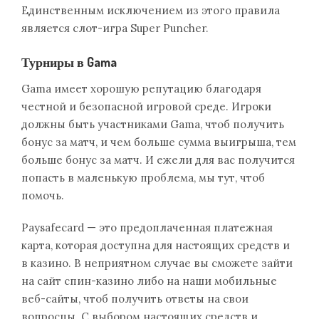
Единственным исключением из этого правила
является слот-игра Super Puncher.
Турниры в Gama
Gama имеет хорошую репутацию благодаря
честной и безопасной игровой среде. Игроки
должны быть участниками Gama, чтоб получить
бонус за матч, и чем больше сумма выигрыша, тем
больше бонус за матч. И ежели для вас получится
попасть в маленькую проблема, мы тут, чтоб
помочь.
Paysafecard — это предоплаченная платежная
карта, которая доступна для настоящих средств и
в казино. В неприятном случае вы сможете зайти
на сайт спин-казино либо на наши мобильные
веб-сайты, чтоб получить ответы на свои
вопросцы. С выбором настоящих средств и