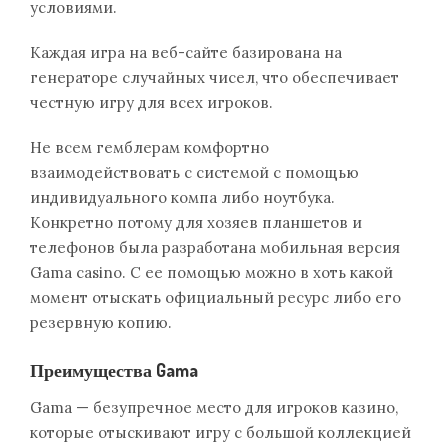
условиями.
Каждая игра на веб-сайте базирована на
генераторе случайных чисел, что обеспечивает
честную игру для всех игроков.
Не всем гемблерам комфортно
взаимодействовать с системой с помощью
индивидуального компа либо ноутбука.
Конкретно потому для хозяев планшетов и
телефонов была разработана мобильная версия
Gama casino. С ее помощью можно в хоть какой
момент отыскать официальный ресурс либо его
резервную копию.
Преимущества Gama
Gama — безупречное место для игроков казино,
которые отыскивают игру с большой коллекцией