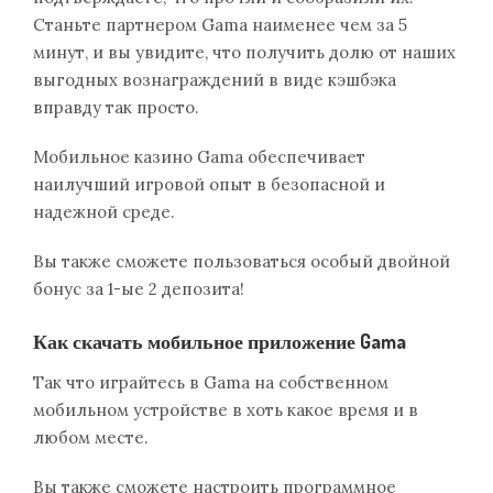
Станьте партнером Gama наименее чем за 5
минут, и вы увидите, что получить долю от наших
выгодных вознаграждений в виде кэшбэка
вправду так просто.
Мобильное казино Gama обеспечивает
наилучший игровой опыт в безопасной и
надежной среде.
Вы также сможете пользоваться особый двойной
бонус за 1-ые 2 депозита!
Как скачать мобильное приложение Gama
Так что играйтесь в Gama на собственном
мобильном устройстве в хоть какое время и в
любом месте.
Вы также сможете настроить программное