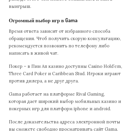
выигрыш.
Огромный выбор игр в Gama
Время ответа зависит от избранного способа
обращения. Чтоб получить скорую консультацию,
рекомендуется позвонить по телефону либо
написать в живой чат.
Покер – в Пин Ап казино доступны Casino Hold’em,
Three Card Poker и Caribbean Stud. Игроки играют
против дилера, а не друг друга.
Gama работает на платформе Rival Gaming,
которая дает широкий выбор мобильных казино и
покерных игр для платформ iphone и android.
После доказательства адреса электронной почты
вы сможете свободно просматривать сайт Gama.