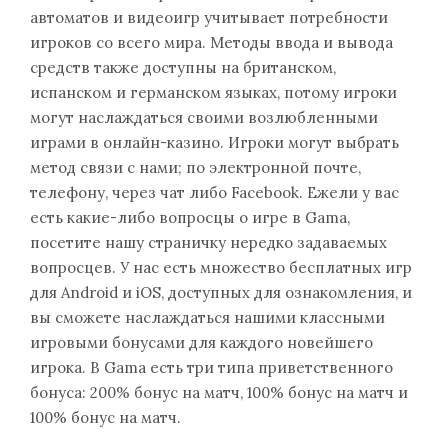
автоматов и видеоигр учитывает потребности
игроков со всего мира. Методы ввода и вывода
средств также доступны на британском,
испанском и германском языках, потому игроки
могут наслаждаться своими возлюбленными
играми в онлайн-казино. Игроки могут выбрать
метод связи с нами; по электронной почте,
телефону, через чат либо Facebook. Ежели у вас
есть какие-либо вопросцы о игре в Gama,
посетите нашу страничку нередко задаваемых
вопросцев. У нас есть множество бесплатных игр
для Android и iOS, доступных для ознакомления, и
вы сможете наслаждаться нашими классными
игровыми бонусами для каждого новейшего
игрока. В Gama есть три типа приветственного
бонуса: 200% бонус на матч, 100% бонус на матч и
100% бонус на матч.