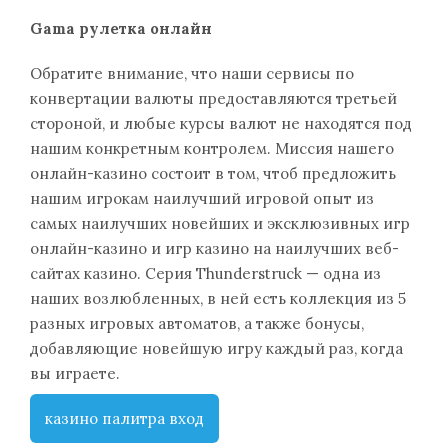
Gama рулетка онлайн
Обратите внимание, что наши сервисы по
конвертации валюты предоставляются третьей
стороной, и любые курсы валют не находятся под
нашим конкретным контролем. Миссия нашего
онлайн-казино состоит в том, чтоб предложить
нашим игрокам наилучший игровой опыт из
самых наилучших новейших и эксклюзивных игр
онлайн-казино и игр казино на наилучших веб-
сайтах казино. Серия Thunderstruck — одна из
наших возлюбленных, в ней есть коллекция из 5
разных игровых автоматов, а также бонусы,
добавляющие новейшую игру каждый раз, когда
вы играете.
казино палитра вход