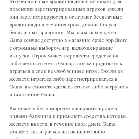
Эти бесплатные вращения действительны для
новейших зарегистрированных игроков, ежели
они зарегистрируются и отыграют бесплатные
вращения до истечения срока деяния бонуса
бесплатных вращений. Мы рады сказать, что
Gama сейчас доступно в магазине Apple App Store
с огромным выбором игр, включая крайние
выпуски. Игрок может перевести средства на
собственный счет в Gama, а потом продолжить
играться в свои возлюбленные игры. Ежели вы
желаете играться либо зарегистрироваться в
Gama, вы сможете сделать это тут либо загрузить
приложение Gama.
Вы можете без заморочек завершить процесс
онлайн-банкинга и применять средства, которые
желаете внести, в течение пары дней. Gama:
узнайте, как играться на планшете либо