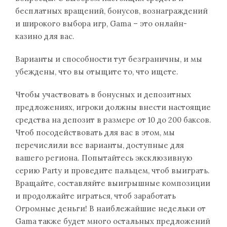
бесплатных вращений, бонусов, вознаграждений
и широкого выбора игр, Gama – это онлайн-
казино для вас.
Варианты и способности тут безграничны, и мы
убеждены, что вы отыщите то, что ищете.
Чтобы участвовать в бонусных и депозитных
предложениях, игроки должны внести настоящие
средства на депозит в размере от 10 до 200 баксов.
Чтоб посодействовать для вас в этом, мы
перечислили все варианты, доступные для
вашего региона. Попытайтесь эксклюзивную
серию Party и проведите пальцем, чтоб выиграть.
Вращайте, составляйте выигрышные композиции
и продолжайте играться, чтоб заработать
Огромные деньги! В наиблежайшие недельки от
Gama также будет много остальных предложений