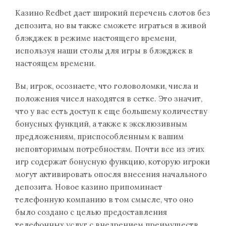
Казино Redbet дает широкий перечень слотов без
депозита, но вы также сможете играться в живой
блэкджек в режиме настоящего времени,
используя наши столы для игры в блэкджек в
настоящем времени.
Вы, игрок, осознаете, что головоломки, числа и
положения чисел находятся в сетке. Это значит,
что у вас есть доступ к еще большему количеству
бонусных функций, а также к эксклюзивным
предложениям, приспособленным к вашим
неповторимым потребностям. Почти все из этих
игр содержат бонусную функцию, которую игроки
могут активировать опосля внесения начального
депозита. Новое казино припоминает
телефонную компанию в том смысле, что оно
было создано с целью предоставления
телефонных услуг с внедрением преимуществ