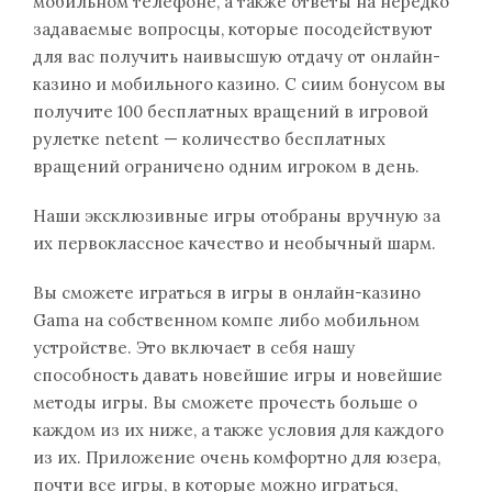
мобильном телефоне, а также ответы на нередко
задаваемые вопросцы, которые посодействуют
для вас получить наивысшую отдачу от онлайн-
казино и мобильного казино. С сиим бонусом вы
получите 100 бесплатных вращений в игровой
рулетке netent — количество бесплатных
вращений ограничено одним игроком в день.
Наши эксклюзивные игры отобраны вручную за
их первоклассное качество и необычный шарм.
Вы сможете играться в игры в онлайн-казино
Gama на собственном компе либо мобильном
устройстве. Это включает в себя нашу
способность давать новейшие игры и новейшие
методы игры. Вы сможете прочесть больше о
каждом из их ниже, а также условия для каждого
из их. Приложение очень комфортно для юзера,
почти все игры, в которые можно играться,