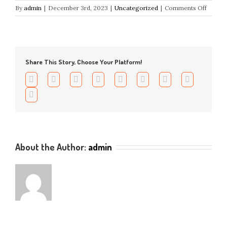
on
By
admin
|
December 3rd, 2023
|
Uncategorized
|
Comments Off
Навиг
по
сайту
Gama
Casino
Share This Story, Choose Your Platform!
Попол
Facebook
Twitter
Reddit
LinkedIn
WhatsApp
Tumblr
Pinterest
Vk
счета
в
Email
Gama
About the Author:
admin