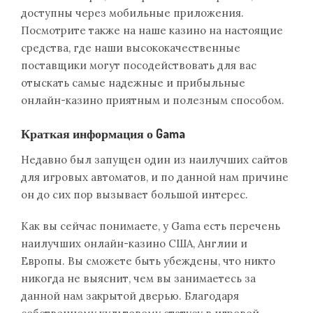
доступны через мобильные приложения.
Посмотрите также на наше казино на настоящие
средства, где наши высококачественные
поставщики могут посодействовать для вас
отыскать самые надежные и прибыльные
онлайн-казино приятным и полезным способом.
Краткая информация о Gama
Недавно был запущен один из наилучших сайтов
для игровых автоматов, и по данной нам причине
он до сих пор вызывает большой интерес.
Как вы сейчас понимаете, у Gama есть перечень
наилучших онлайн-казино США, Англии и
Европы. Вы сможете быть убеждены, что никто
никогда не выяснит, чем вы занимаетесь за
данной нам закрытой дверью. Благодаря