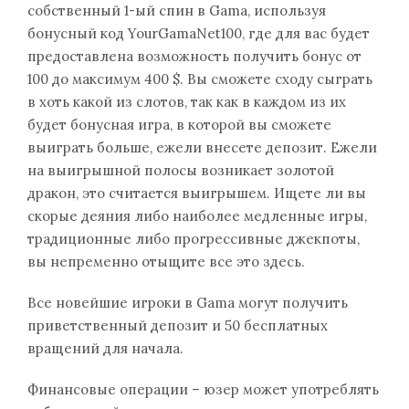
собственный 1-ый спин в Gama, используя
бонусный код YourGamaNet100, где для вас будет
предоставлена возможность получить бонус от
100 до максимум 400 $. Вы сможете сходу сыграть
в хоть какой из слотов, так как в каждом из их
будет бонусная игра, в которой вы сможете
выиграть больше, ежели внесете депозит. Ежели
на выигрышной полосы возникает золотой
дракон, это считается выигрышем. Ищете ли вы
скорые деяния либо наиболее медленные игры,
традиционные либо прогрессивные джекпоты,
вы непременно отыщите все это здесь.
Все новейшие игроки в Gama могут получить
приветственный депозит и 50 бесплатных
вращений для начала.
Финансовые операции – юзер может употреблять