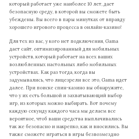
который работает уже наиболее 10 лет, дает
безопасную среду, в которой вы сможете быть
убеждены. Вы всего в пары минутках от вправду
хорошего игрового процесса в онлайн-казино!
Для тех из вас, у кого нет подключения, Gama
дает сайт, оптимизированный для мобильных
устройств, который работает на всех ваших
возлюбленных настольных либо мобильных
устройствах. Как раз тогда, когда вы
задумывались, что лицезрели все это, Gama идет
далее. При поиске спин-казино вы обнаружите,
что у их есть большой и захватывающий выбор
игр, из которых можно выбирать. Вот почему
каждую секунду каждого часа мы делаем все
вероятное, чтоб ваши средства выплачивались
так же безопасно и накрепко, как и вносились. Вы
также сможете играться в игры безвозмездно