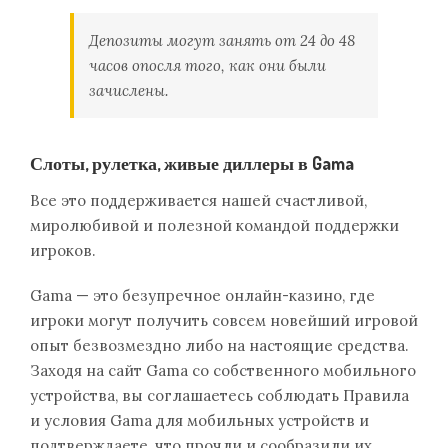
Депозиты могут занять от 24 до 48
часов опосля того, как они были
зачислены.
Слоты, рулетка, живые диллеры в Gama
Все это поддерживается нашей счастливой,
миролюбивой и полезной командой поддержки
игроков.
Gama — это безупречное онлайн-казино, где
игроки могут получить совсем новейший игровой
опыт безвозмездно либо на настоящие средства.
Заходя на сайт Gama со собственного мобильного
устройства, вы соглашаетесь соблюдать Правила
и условия Gama для мобильных устройств и
подтверждаете, что прочли и сообразили их.