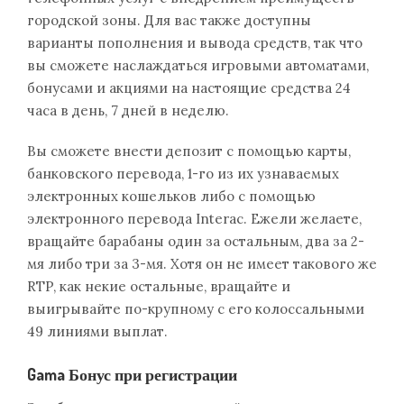
городской зоны. Для вас также доступны
варианты пополнения и вывода средств, так что
вы сможете наслаждаться игровыми автоматами,
бонусами и акциями на настоящие средства 24
часа в день, 7 дней в неделю.
Вы сможете внести депозит с помощью карты,
банковского перевода, 1-го из их узнаваемых
электронных кошельков либо с помощью
электронного перевода Interac. Ежели желаете,
вращайте барабаны один за остальным, два за 2-
мя либо три за 3-мя. Хотя он не имеет такового же
RTP, как некие остальные, вращайте и
выигрывайте по-крупному с его колоссальными
49 линиями выплат.
Gama Бонус при регистрации