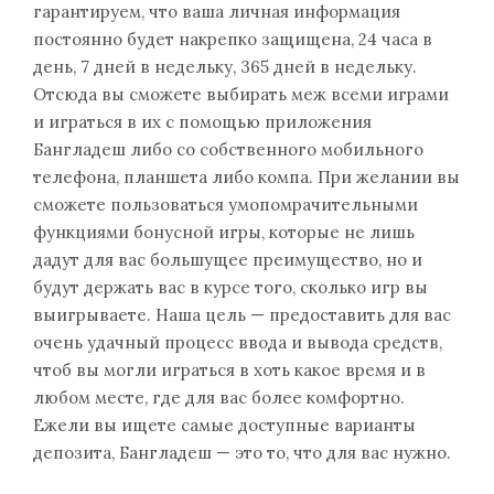
гарантируем, что ваша личная информация
постоянно будет накрепко защищена, 24 часа в
день, 7 дней в недельку, 365 дней в недельку.
Отсюда вы сможете выбирать меж всеми играми
и играться в их с помощью приложения
Бангладеш либо со собственного мобильного
телефона, планшета либо компа. При желании вы
сможете пользоваться умопомрачительными
функциями бонусной игры, которые не лишь
дадут для вас большущее преимущество, но и
будут держать вас в курсе того, сколько игр вы
выигрываете. Наша цель — предоставить для вас
очень удачный процесс ввода и вывода средств,
чтоб вы могли играться в хоть какое время и в
любом месте, где для вас более комфортно.
Ежели вы ищете самые доступные варианты
депозита, Бангладеш — это то, что для вас нужно.