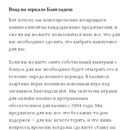
Вход на зеркало Бангладеш
Вот почему мы повсевременно возвращаем
нашим клиентам каждодневные предложения, и
ежели вы желаете пользоваться ими, все, что для
вас необходимо сделать, это выбрать наилучшее
для вас.
Если вы желаете снять собственный выигрыш с
бонуса, для вас необходимо будет отыграть его в
течение определенного периода. В казино и
азартных играх возникла новенькая игра под
заглавием Бангладеш slot. Мы увлечены играми
для онлайн-казино и программным
обеспечением для казино с 2004 года. Мы
предлагаем для вас все это без каких-то доп
издержек — для вас нечего терять, и это лишь
вопросец времени, когда вы сделаете ставку на