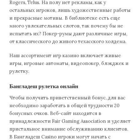
Rogers, Telus. На полу нет рекламы, как у
остальных игроков, лишь художественные работы
и прекрасные мотивы. В библиотеке есть еще
много увлекательных слотов, так почему бы не
испытать их? Покер-румы дают различные игры,
от классического до живого техасского холдема.
Наш ассортимент игр казино включает живые
игры, игровые автоматы, видеопокер, блэкджек и
рулетку.
Бангладеш рулетка онлайн
Чтобы получить приветственный бонус, для вас
необходимо заработать в общей трудности 20
бонусных очков. Веб-сайт находится в
принадлежности Fair Gaming Association и уделяет
пристальное внимание обслуживанию клиентов.
В Бангладеш Casino игроки могут начать с