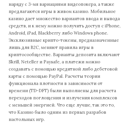
наряду с 3-мя вариациями видеопокера, а также
предлагаются игры в живом казино. Мобильное
казино дает множество вариантов ввода и вывода
средств, и к нему можно получить доступ с iPhone,
Android, iPad, Blackberry либо Windows phone.
Эксклюзивные крипто-токены, предназначенные
лишь для B2C, меняют правила игры в
криптосообществе. Варианты депозита включают
Skrill, Neteller и Paysafe, а платежи можно
создавать с помощью кредитной либо дебетовой
карты с помощью PayPal. Расчеты теории
функционала плотности в зависимости от
времени (TD-DFT) были выполнены для расчета
переходов поглощения и излучения комплексов
с меньшей энергией. Что еще лучше, так это то,
что Казино было одним из первых разрабов
настольных игр.