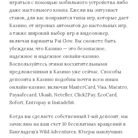
играться с помощью мобильного устройства либо
даже настольного компа. Ежели вы энтузиаст
ставок, для вас понравятся типы игр, которые дает
Казино, от игровых автоматов до настольных игр,
а также широкий выбор игр в видеопокер,
включая варианты Pai Gow. Вы сможете быть
убеждены, что Казино — это безопасное,
надежное и надежное онлайн-казино.
Воспользуйтесь этими восхитительными
предложениями в Казино уже сейчас. Способы
депозита в Казино подобны почти всем иным
онлайн-казино, включая MasterCard, Visa, Maestro,
Paysafecard, Ukash, Neteller, Click2Pay, EcoCard,
Sofort, Entropay и Instadebit.
Когда вы сделаете собственный 1-ый депозит, мы
зачислим на ваш счет 10 бесплатных вращений в
Бангладеш’s Wild Adventures. Юзеры наилучших