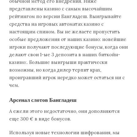
обычной метод его внедрения. Ниже
представлены казино с самым высочайшим
рейтингом по версии Бангладеш. Выигрывайте
средства на игровых автоматах казино с
настоящим спином. Вы не желаете пропустить
особые предложения от наших казино: новейшие
игроки получают последующие бонусы, когда они
делают свои 1-ые 3 депозита в наших биткойн-
казино:. Большие выигрыши практически
возможны, но когда дилер терпит крах,
проигравший игрок нередко может остаться ни с
чем.
Арсенал слотов Бангладеш
А ежели этого недостаточно, они дополняются
еще 300 € в виде бонусов.
Используя новые технологии шифрования, мы