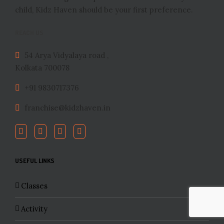
child, Kidz Haven should be your first preference.
REACH US
54 Arya Vidyalaya road ,
Kolkata 700078
+91 9830717376
franchise@kidzhaven.in
USEFUL LINKS
Classes
Activity