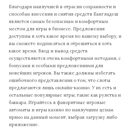
Благодаря наилучшей в отрасли сохранности и
способам внесения и снятия средств Бангладеш
является самым безопасным и комфортным
местом для игры в бизнесе. Предложения
доступны в хоть какое время по вашему выбору, и
вы сможете подписаться и отрешиться в хоть
какое время. Ввод и вывод средств
осуществляется очень комфортными методами, с
бонусами и особыми предложениями для
новейших игроков. Вы также должны избегать
ошибочного представления о том, что слоты
предлагаются лишь онлайн-казино. У их есть и
остальные популярные игры, такие как рулетка и
баккара. Играйтесь в фаворитные игровые
автоматы и игры казино по наилучшим ценам
прямо на данный момент, выбрав загрузку либо
приложение.