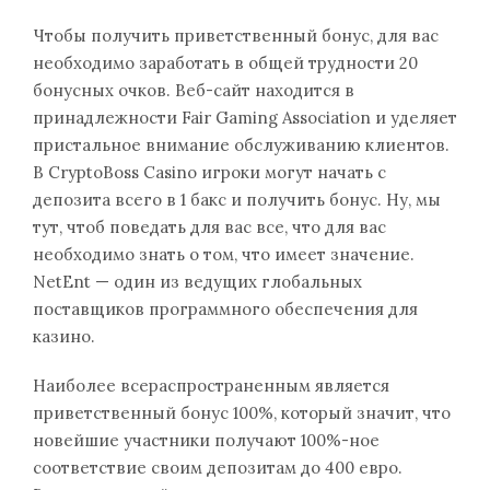
Чтобы получить приветственный бонус, для вас
необходимо заработать в общей трудности 20
бонусных очков. Веб-сайт находится в
принадлежности Fair Gaming Association и уделяет
пристальное внимание обслуживанию клиентов.
В CryptoBoss Casino игроки могут начать с
депозита всего в 1 бакс и получить бонус. Ну, мы
тут, чтоб поведать для вас все, что для вас
необходимо знать о том, что имеет значение.
NetEnt — один из ведущих глобальных
поставщиков программного обеспечения для
казино.
Наиболее всераспространенным является
приветственный бонус 100%, который значит, что
новейшие участники получают 100%-ное
соответствие своим депозитам до 400 евро.