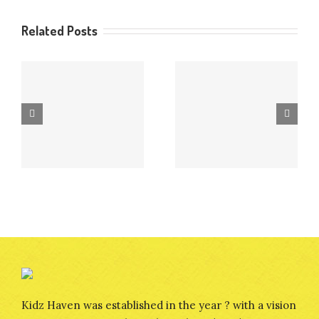
Related Posts
Kidz Haven was established in the year ? with a vision