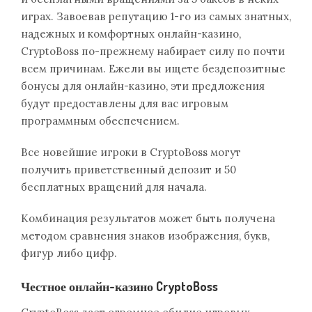
играх. Завоевав репутацию 1-го из самых знатных,
надежных и комфортных онлайн-казино,
CryptoBoss по-прежнему набирает силу по почти
всем причинам. Ежели вы ищете бездепозитные
бонусы для онлайн-казино, эти предложения
будут предоставлены для вас игровым
программным обеспечением.
Все новейшие игроки в CryptoBoss могут
получить приветственный депозит и 50
бесплатных вращений для начала.
Комбинация результатов может быть получена
методом сравнения знаков изображения, букв,
фигур либо цифр.
Честное онлайн-казино CryptoBoss