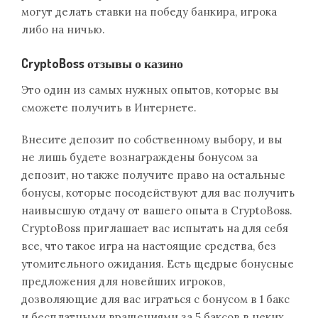
могут делать ставки на победу банкира, игрока
либо на ничью.
CryptoBoss отзывы о казино
Это один из самых нужных опытов, которые вы
сможете получить в Интернете.
Внесите депозит по собственному выбору, и вы
не лишь будете вознаграждены бонусом за
депозит, но также получите право на остальные
бонусы, которые посодействуют для вас получить
наивысшую отдачу от вашего опыта в CryptoBoss.
CryptoBoss приглашает вас испытать на для себя
все, что такое игра на настоящие средства, без
утомительного ожидания. Есть щедрые бонусные
предложения для новейших игроков,
дозволяющие для вас играться с бонусом в 1 бакс
и бесплатными вращениями за 5 баксов в неких