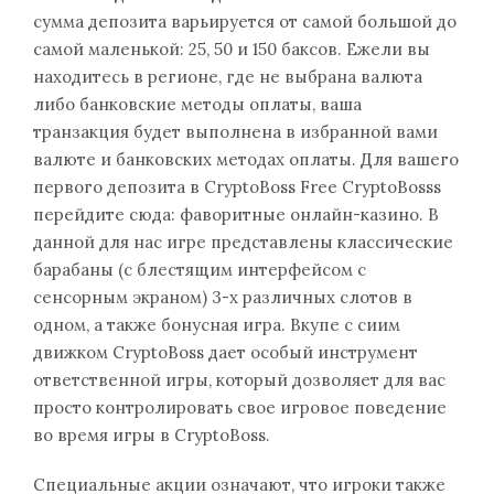
сумма депозита варьируется от самой большой до
самой маленькой: 25, 50 и 150 баксов. Ежели вы
находитесь в регионе, где не выбрана валюта
либо банковские методы оплаты, ваша
транзакция будет выполнена в избранной вами
валюте и банковских методах оплаты. Для вашего
первого депозита в CryptoBoss Free CryptoBosss
перейдите сюда: фаворитные онлайн-казино. В
данной для нас игре представлены классические
барабаны (с блестящим интерфейсом с
сенсорным экраном) 3-х различных слотов в
одном, а также бонусная игра. Вкупе с сиим
движком CryptoBoss дает особый инструмент
ответственной игры, который дозволяет для вас
просто контролировать свое игровое поведение
во время игры в CryptoBoss.
Специальные акции означают, что игроки также