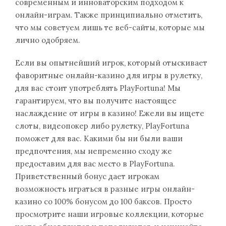
современным и инноваторским подходом к
онлайн-играм. Также принципиально отметить,
что мы советуем лишь те веб-сайты, которые мы
лично одобряем.
Если вы опытнейший игрок, который отыскивает
фаворитные онлайн-казино для игры в рулетку,
для вас стоит употреблять PlayFortuna! Мы
гарантируем, что вы получите настоящее
наслаждение от игры в казино! Ежели вы ищете
слоты, видеопокер либо рулетку, PlayFortuna
поможет для вас. Какими бы ни были ваши
предпочтения, мы непременно сходу же
предоставим для вас место в PlayFortuna.
Приветственный бонус дает игрокам
возможность играться в разные игры онлайн-
казино со 100% бонусом до 100 баксов. Просто
просмотрите наши игровые коллекции, которые