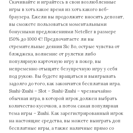
Скачивайте и играйтесь в свои возлюбленные
игры в хоть какое время из хоть какого веб-
браузера. Ежели вы продолжите вносить депозит,
вы сможете пользоваться моментальными
бонусными предложениями Neteller в размере
150% до 1000 €! Предпочитаете ли вы
стремительные деяния Sic Bo, острые чувства от
блэкджека, волнение от рулетки либо
популярную карточную игру в покер, вы
непременно отыщите безупречную игру у себя
под рукою. Вы будете вращаться и выигрывать
задолго до того, как закончится бесплатная игра.
Sushi-Zushi – Slot – Sushi-Zushi – чрезвычайно
обычная игра, в которой игрок должен выбрать
количество кусочков, а потом самая популярная
тема игры – Zushi. Как зарегистрированный игрок
на настоящие средства, вы можете выиграть доп
бесплатные игры, а также наличные прямо со