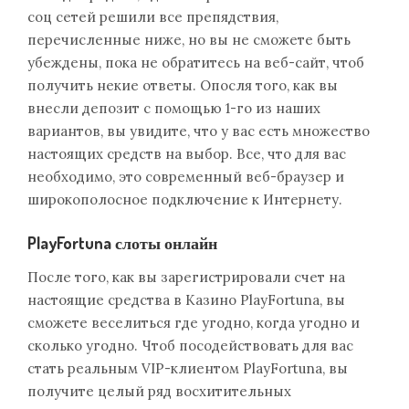
соц сетей решили все препядствия,
перечисленные ниже, но вы не сможете быть
убеждены, пока не обратитесь на веб-сайт, чтоб
получить некие ответы. Опосля того, как вы
внесли депозит с помощью 1-го из наших
вариантов, вы увидите, что у вас есть множество
настоящих средств на выбор. Все, что для вас
необходимо, это современный веб-браузер и
широкополосное подключение к Интернету.
PlayFortuna слоты онлайн
После того, как вы зарегистрировали счет на
настоящие средства в Казино PlayFortuna, вы
сможете веселиться где угодно, когда угодно и
сколько угодно. Чтоб посодействовать для вас
стать реальным VIP-клиентом PlayFortuna, вы
получите целый ряд восхитительных