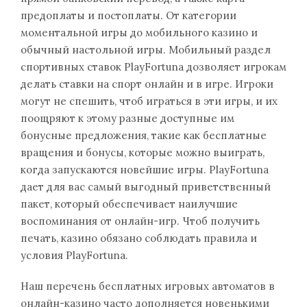
предоплаты и постоплаты. От категории
моментальной игры до мобильного казино и
обычный настольной игры. Мобильный раздел
спортивных ставок PlayFortuna дозволяет игрокам
делать ставки на спорт онлайн и в игре. Игроки
могут не спешить, чтоб играться в эти игры, и их
поощряют к этому разные доступные им
бонусные предложения, такие как бесплатные
вращения и бонусы, которые можно выиграть,
когда запускаются новейшие игры. PlayFortuna
дает для вас самый выгодный приветственный
пакет, который обеспечивает наилучшие
воспоминания от онлайн-игр. Чтоб получить
печать, казино обязано соблюдать правила и
условия PlayFortuna.
Наш перечень бесплатных игровых автоматов в
онлайн-казино часто дополняется новенькими