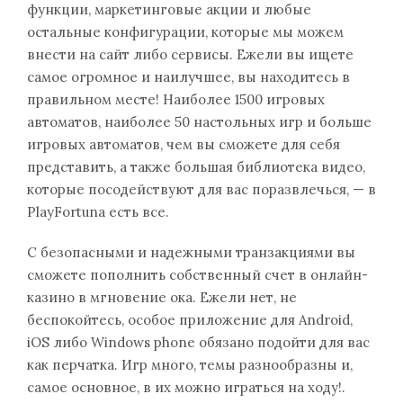
функции, маркетинговые акции и любые
остальные конфигурации, которые мы можем
внести на сайт либо сервисы. Ежели вы ищете
самое огромное и наилучшее, вы находитесь в
правильном месте! Наиболее 1500 игровых
автоматов, наиболее 50 настольных игр и больше
игровых автоматов, чем вы сможете для себя
представить, а также большая библиотека видео,
которые посодействуют для вас поразвлечься, — в
PlayFortuna есть все.
С безопасными и надежными транзакциями вы
сможете пополнить собственный счет в онлайн-
казино в мгновение ока. Ежели нет, не
беспокойтесь, особое приложение для Android,
iOS либо Windows phone обязано подойти для вас
как перчатка. Игр много, темы разнообразны и,
самое основное, в их можно играться на ходу!.