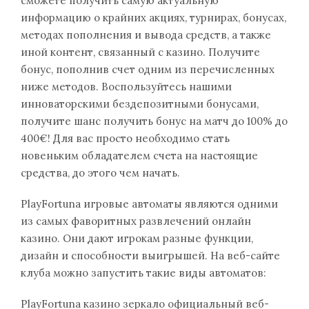
сможете получить самую актуальную
информацию о крайних акциях, турнирах, бонусах,
методах пополнения и вывода средств, а также
иной контент, связанный с казино. Получите
бонус, пополнив счет одним из перечисленных
ниже методов. Воспользуйтесь нашими
инноваторскими бездепозитными бонусами,
получите шанс получить бонус на матч до 100% до
400€! Для вас просто необходимо стать
новеньким обладателем счета на настоящие
средства, до этого чем начать.
PlayFortuna игровые автоматы являются одними
из самых фаворитных развлечений онлайн
казино. Они дают игрокам разные функции,
дизайн и способности выигрышей. На веб-сайте
клуба можно запустить такие виды автоматов:
PlayFortuna казино зеркало официальный веб-