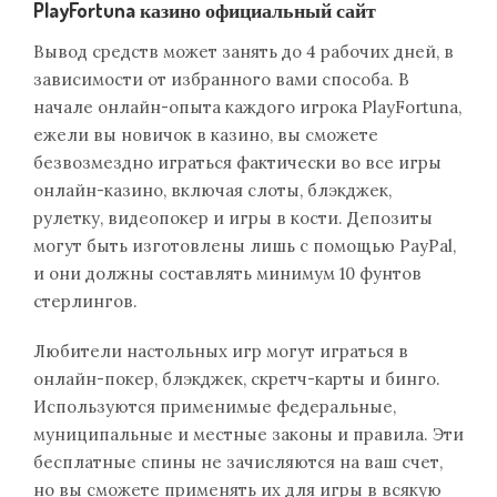
PlayFortuna казино официальный сайт
Вывод средств может занять до 4 рабочих дней, в
зависимости от избранного вами способа. В
начале онлайн-опыта каждого игрока PlayFortuna,
ежели вы новичок в казино, вы сможете
безвозмездно играться фактически во все игры
онлайн-казино, включая слоты, блэкджек,
рулетку, видеопокер и игры в кости. Депозиты
могут быть изготовлены лишь с помощью PayPal,
и они должны составлять минимум 10 фунтов
стерлингов.
Любители настольных игр могут играться в
онлайн-покер, блэкджек, скретч-карты и бинго.
Используются применимые федеральные,
муниципальные и местные законы и правила. Эти
бесплатные спины не зачисляются на ваш счет,
но вы сможете применять их для игры в всякую