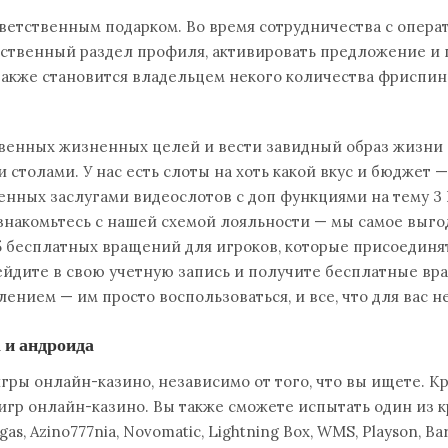
ветственным подарком. Во время сотрудничества с опер
етственный раздел профиля, активировать предложение и
 также становится владельцем некого количества фриспи
твенных жизненных целей и вести завидный образ жизни с
толами. У нас есть слоты на хоть какой вкус и бюджет —
енных заслугами видеослотов с доп функциями на тему 3 
знакомьтесь с нашей схемой лояльности — мы самое выго
ь 5 бесплатных вращений для игроков, которые присоединя
ейдите в свою учетную запись и получите бесплатные вр
нием — им просто воспользоваться, и все, что для вас н
 и андроида
гры онлайн-казино, независимо от того, что вы ищете. Кр
игр онлайн-казино. Вы также сможете испытать один из кр
s, Azino777nia, Novomatic, Lightning Box, WMS, Playson, Bar