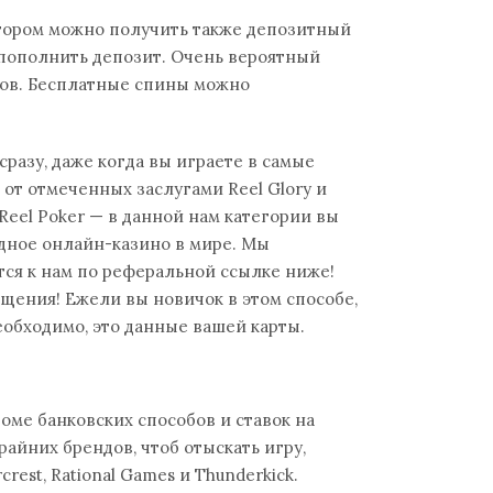
атором можно получить также депозитный
 пополнить депозит. Очень вероятный
нов. Бесплатные спины можно
разу, даже когда вы играете в самые
 от отмеченных заслугами Reel Glory и
Reel Poker — в данной нам категории вы
дное онлайн-казино в мире. Мы
тся к нам по реферальной ссылке ниже!
ащения! Ежели вы новичок в этом способе,
еобходимо, это данные вашей карты.
оме банковских способов и ставок на
айних брендов, чтоб отыскать игру,
crest, Rational Games и Thunderkick.