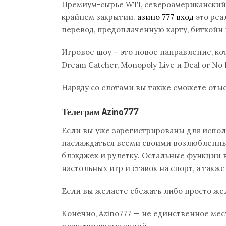
Премиум-сырье WTI, североамериканский ид
крайнем закрытии.
азино 777 вход
это реа
перевод, предоплаченную карту, биткойн и
Игровое шоу – это новое направление, ко
Dream Catcher, Monopoly Live и Deal or No D
Наряду со слотами вы также сможете отыс
Телеграм Azino777
Если вы уже зарегистрированы для исполь
наслаждаться всеми своими возлюбленным
блэкджек и рулетку. Остальные функции 
настольных игр и ставок на спорт, а так
Если вы желаете сбежать либо просто жел
Конечно, Azino777 — не единственное ме