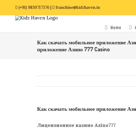
Skip
(+91) 9830717376 |
franchise@kidzhaven.in
to
content
Home
Как скачать мобильное приложение Ази
приложение Азино 777 Casino
Как скачать мобильное приложение Ази
Лицензионное казино Azino777