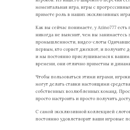
моментальная игра, игры с прогрессивным 
примете роль в наших эксклюзивных играх
Как вы сейчас понимаете, у Azino777 ест
никогда не выяснит, чем вы занимаетесь 
промышленности, видео-слоты Одичавшего
первым, кто сорвет джекпот, и получите 
и мы постоянно прислушиваемся к вашим
времени, они отлично приметны и динам
Чтобы пользоваться этими играми, игроки
могут делать ставки настоящими средства
собственных возлюбленных команд. Просмот
просто настроить и просто получить дост
С самой эксклюзивной коллекцией слотов,
постоянно удовлетворит ваши игровые п