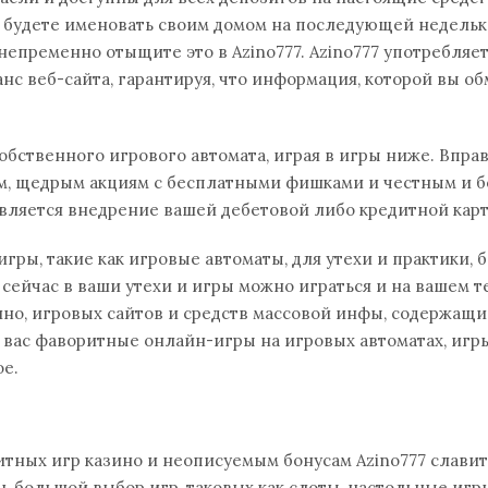
ы будете именовать своим домом на последующей недель
непременно отыщите это в Azino777. Azino777 употребля
 веб-сайта, гарантируя, что информация, которой вы обм
ственного игрового автомата, играя в игры ниже. Вправд
, щедрым акциям с бесплатными фишками и честным и б
вляется внедрение вашей дебетовой либо кредитной карт
игры, такие как игровые автоматы, для утехи и практики, 
 сейчас в ваши утехи и игры можно играться и на вашем т
зино, игровых сайтов и средств массовой инфы, содержа
ля вас фаворитные онлайн-игры на игровых автоматах, игр
ое.
тных игр казино и неописуемым бонусам Azino777 славит
ь большой выбор игр, таковых как слоты, настольные игр