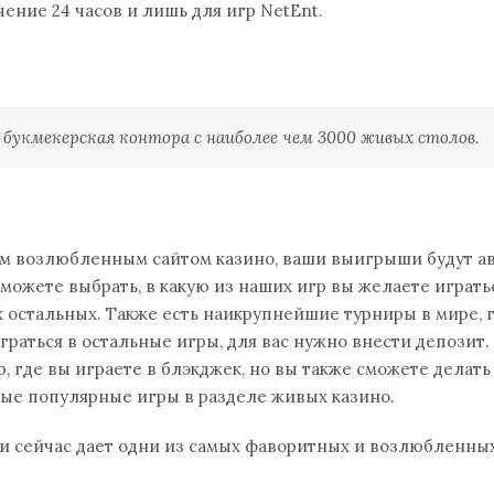
ение 24 часов и лишь для игр NetEnt.
и букмекерская контора с наиболее чем 3000 живых столов.
им возлюбленным сайтом казино, ваши выигрыши будут а
 сможете выбрать, в какую из наших игр вы желаете играть
ех остальных. Также есть наикрупнейшие турниры в мире, 
граться в остальные игры, для вас нужно внести депозит.
, где вы играете в блэкджек, но вы также сможете делать 
мые популярные игры в разделе живых казино.
и сейчас дает одни из самых фаворитных и возлюбленны