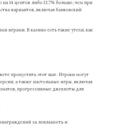
 на 14 центов либо 13,7% больше, чем при
ства вариантов, включая банковский
и играми. В казино есть такие утехи, как
жете пропустить этот шаг. Игроки могут
рсии, а также настольные игры, включая
томатов, прогрессивные джекпоты для
.
знаграждений за лояльность и