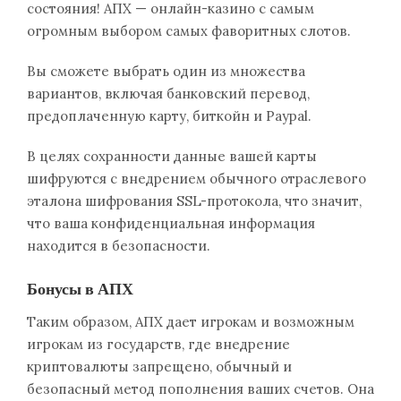
состояния! АПХ — онлайн-казино с самым
огромным выбором самых фаворитных слотов.
Вы сможете выбрать один из множества
вариантов, включая банковский перевод,
предоплаченную карту, биткойн и Paypal.
В целях сохранности данные вашей карты
шифруются с внедрением обычного отраслевого
эталона шифрования SSL-протокола, что значит,
что ваша конфиденциальная информация
находится в безопасности.
Бонусы в АПХ
Таким образом, АПХ дает игрокам и возможным
игрокам из государств, где внедрение
криптовалюты запрещено, обычный и
безопасный метод пополнения ваших счетов. Она