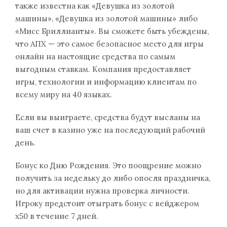
также известна как «Девушка из золотой
машины», «Девушка из золотой машины» либо
«Мисс Бриллианты». Вы сможете быть убеждены,
что АПХ — это самое безопасное место для игры
онлайн на настоящие средства по самым
выгодным ставкам. Компания предоставляет
игры, технологии и информацию клиентам по
всему миру на 40 языках.
Если вы выиграете, средства будут высланы на
ваш счет в казино уже на последующий рабочий
день.
Бонус ко Дню Рождения. Это поощрение можно
получить за недельку до либо опосля праздничка,
но для активации нужна проверка личности.
Игроку предстоит отыграть бонус с вейджером
х50 в течение 7 дней.