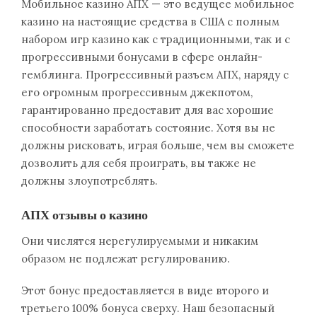
Мобильное казино АПХ — это ведущее мобильное
казино на настоящие средства в США с полным
набором игр казино как с традиционными, так и с
прогрессивными бонусами в сфере онлайн-
гемблинга. Прогрессивный разъем АПХ, наряду с
его огромным прогрессивным джекпотом,
гарантированно предоставит для вас хорошие
способности заработать состояние. Хотя вы не
должны рисковать, играя больше, чем вы сможете
дозволить для себя проиграть, вы также не
должны злоупотреблять.
АПХ отзывы о казино
Они числятся нерегулируемыми и никаким
образом не подлежат регулированию.
Этот бонус предоставляется в виде второго и
третьего 100% бонуса сверху. Наш безопасный