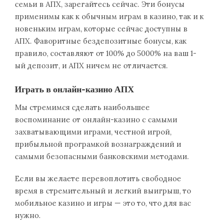
семьи в АПХ, зарегайтесь сейчас. Эти бонусы
применимы как к обычным играм в казино, так и к
новеньким играм, которые сейчас доступны в
АПХ. Фаворитные бездепозитные бонусы, как
правило, составляют от 100% до 5000% на ваш 1-
ый депозит, и АПХ ничем не отличается.
Играть в онлайн-казино АПХ
Мы стремимся сделать наибольшее
воспоминание от онлайн-казино с самыми
захватывающими играми, честной игрой,
прибыльной програмкой вознаграждений и
самыми безопасными банковскими методами.
Если вы желаете перевоплотить свободное
время в стремительный и легкий выигрыш, то
мобильное казино и игры — это то, что для вас
нужно.