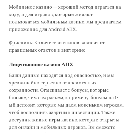
Мобильное казино — хороший метод играться на
ходу, и для игроков, которые желают
пользоваться мобильным казино, мы предлагаем
приложение для Android АПХ.
Фриспины Количество спинов зависит от
правильных ответов в викторине
Лицензионное казино АПХ
Ваши данные находятся под опасностью, и мы
чрезвычайно серьезно относимся к их
сохранности. Отыскиваете бонусы, которые
больше, чем сам разъем, к примеру, бонусы на 1-
ый депозит, которые мы даем новеньким игрокам,
чтоб восполнить азартные инвестиции. Также
доступны живые игры казино, которые открыты
для онлайн и мобильных игроков. Вы сможете