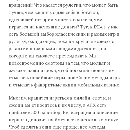
вращений! Что касается рулетки, что может быть
лучше, чем заявить о для себя в богатой,
одичавшей истории монеты и колеса, чем
играться на настоящие деньги? Тут, в 1XBet, у нас
есть большой выбор классических и разных игр в
рулетку, ожидающих, пока вы крутите колесо, с
разными призовыми фондами джекпота, на
которые вы сможете претендовать. Мы
повсевременно смотрим за тем, что молвят и
желают наши игроки, чтоб посодействовать им
отыскать новейшие игры, новейшие методы игры
и отыскать фаворитные акции мобильных казино.
Многим нравится играться в онлайн-слоты, и
ежели вы относитесь к их числу, в АПХ есть
наиболее 500 на выбор. Регистрация и внесение
первого депозита займет всего несколько минут.
Чтоб сделать вещи еще проще, все методы