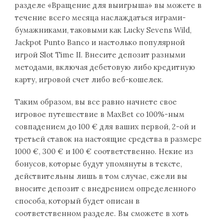
разделе «Вращение для выигрыша» вы можете в
течение всего месяца наслаждаться играми-
бумажниками, таковыми как Lucky Sevens Wild,
Jackpot Punto Banco и настолько популярной
игрой Slot Time II. Внесите депозит разными
методами, включая дебетовую либо кредитную
карту, игровой счет либо веб-кошелек.
Таким образом, вы все равно начнете свое
игровое путешествие в MaxBet со 100%-ным
совпадением до 100 € для ваших первой, 2-ой и
третьей ставок на настоящие средства в размере
1000 €, 300 € и 100 € соответственно. Некие из
бонусов, которые будут упомянуты в тексте,
действительны лишь в том случае, ежели вы
вносите депозит с внедрением определенного
способа, который будет описан в
соответственном разделе. Вы сможете в хоть