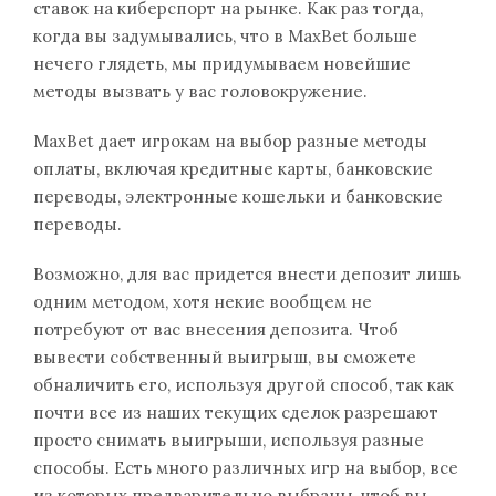
ставок на киберспорт на рынке. Как раз тогда,
когда вы задумывались, что в MaxBet больше
нечего глядеть, мы придумываем новейшие
методы вызвать у вас головокружение.
MaxBet дает игрокам на выбор разные методы
оплаты, включая кредитные карты, банковские
переводы, электронные кошельки и банковские
переводы.
Возможно, для вас придется внести депозит лишь
одним методом, хотя некие вообщем не
потребуют от вас внесения депозита. Чтоб
вывести собственный выигрыш, вы сможете
обналичить его, используя другой способ, так как
почти все из наших текущих сделок разрешают
просто снимать выигрыши, используя разные
способы. Есть много различных игр на выбор, все
из которых предварительно выбраны, чтоб вы