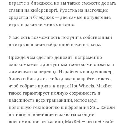
играете в блэкджек, но вы также сможете делать
ставки на киберспорт!. Рулетка на настоящие
средства и блэкджек — две самые популярные
игры в разделе живых казино.
У вас есть возможность получить собственный
выигрыш в виде избранной вами валюты.
Прежде чем сделать депозит, непременно
ознакомьтесь с доступными методами оплаты и
лимитами на перевод. Играйтесь в видеопокер,
бинго и блэкджек либо даже вращайте колесо,
чтоб собрать призы в играх Hot Wheels. MaxBet
также гарантирует полную сохранность и
надежность всех транзакций, используя
новейшую технологию шифрования SSL. Ежели
вы ищете новейшие и захватывающие
воспоминания от казино, MaxBet — это веб-сайт