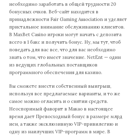
необходимо заработать в общей трудности 20
бонусных очков. Веб-сайт находится в
принадлежности Fair Gaming Association и уделяет
пристальное внимание обслуживанию клиентов.
В MaxBet Casino игроки могут начать с депозита
всего в 1 бакс и получить бонус. Ну, мы тут, чтоб
поведать для вас все, что для вас необходимо
знать о том, что имеет значение. NetEnt — один
из ведущих глобальных поставщиков
программного обеспечения для казино.
Вы сможете внести собственный выигрыш,
используя все предлагаемые варианты, и то же
самое можно огласить и о снятии средств.
Неоспоримый фаворит в Макао в настоящее
время дает Превосходный бонус в размере млрд
иен, а также эксклюзивную VIP-привилегию и
одну из наилучших VIP-программ в мире. В