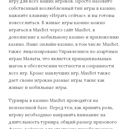
игру для всех наших игроков. Просто назовите
собственный возлюбленный тип игры в казино,
нажмите клавишу «Играть сейчас», и вы готовы
повеселиться. В живые игры казино можно
играться в MaxBet через сайт MaxBet, в
дополнение к мобильному казино и приложению
казино. Наше онлайн-казино, в том числе MaxBet,
также лицензировано Управлением по азартным
играм Мальты, что является принципиальным
шагом в обеспечении честности и сохранности
всех игр. Кроме наилучших игр, MaxBet также
дает своим игрокам разные игры, такие как
живые и мобильные игры.
Турниры в казино MaxBet проводятся на
неизменной базе. Перед тем, как принять роль,
игроку необходимо направить внимание на
длительность турнира, общий размер призового