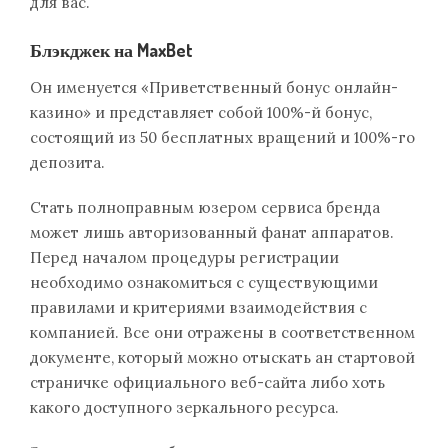
для вас.
Блэкджек на MaxBet
Он именуется «Приветственный бонус онлайн-
казино» и представляет собой 100%-й бонус,
состоящий из 50 бесплатных вращений и 100%-го
депозита.
Стать полноправным юзером сервиса бренда
может лишь авторизованный фанат аппаратов.
Перед началом процедуры регистрации
необходимо ознакомиться с существующими
правилами и критериями взаимодействия с
компанией. Все они отражены в соответственном
документе, который можно отыскать ан стартовой
страничке официального веб-сайта либо хоть
какого доступного зеркального ресурса.