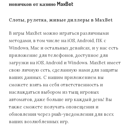
новичков от казино MaxBet
Слоты, рулетка, живые диллеры в MaxBet
В игры MaxBet можно играться различными
методами, в том числе на iOS, Android, ПК с
Windows, Mac и остальных девайсах, и у нас есть
приложение для телефонов, доступное для
загрузки на iOS, Android и Windows. MaxBet имеет
свою личную сеть, сделанную нами для защиты
ваших данных. С нашим приложением вы
сможете взять на себя ответственность и
наслаждаться выбором из тыщ игровых
автоматов, даже больше игр каждый день! Вы
также сможете получать оповещения и
обновления через push-уведомления для всех
ваших возлюбленных игр.