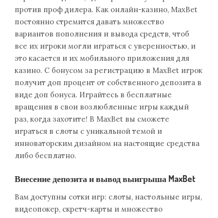
против проф дилера. Как онлайн-казино, MaxBet
постоянно стремится давать множество
вариантов пополнения и вывода средств, чтоб
все их игроки могли играться с уверенностью, и
это касается и их мобильного приложения для
казино. С бонусом за регистрацию в MaxBet игрок
получит доп процент от собственного депозита в
виде доп бонуса. Играйтесь в бесплатные
вращения в свои возлюбленные игры каждый
раз, когда захотите! В MaxBet вы сможете
играться в слоты с уникальной темой и
инноваторским дизайном на настоящие средства
либо бесплатно.
Внесение депозита и вывод выигрыша MaxBet
Вам доступны сотки игр: слоты, настольные игры,
видеопокер, скретч-карты и множество