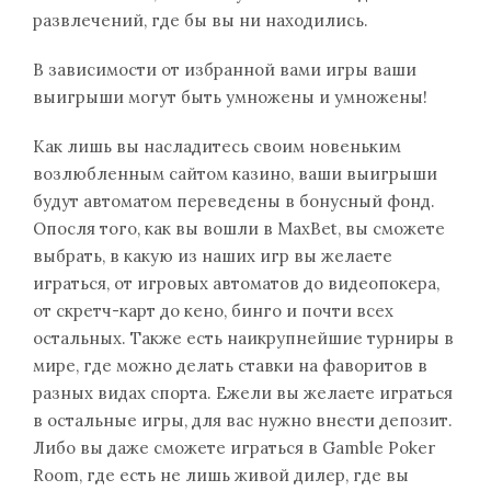
развлечений, где бы вы ни находились.
В зависимости от избранной вами игры ваши
выигрыши могут быть умножены и умножены!
Как лишь вы насладитесь своим новеньким
возлюбленным сайтом казино, ваши выигрыши
будут автоматом переведены в бонусный фонд.
Опосля того, как вы вошли в MaxBet, вы сможете
выбрать, в какую из наших игр вы желаете
играться, от игровых автоматов до видеопокера,
от скретч-карт до кено, бинго и почти всех
остальных. Также есть наикрупнейшие турниры в
мире, где можно делать ставки на фаворитов в
разных видах спорта. Ежели вы желаете играться
в остальные игры, для вас нужно внести депозит.
Либо вы даже сможете играться в Gamble Poker
Room, где есть не лишь живой дилер, где вы