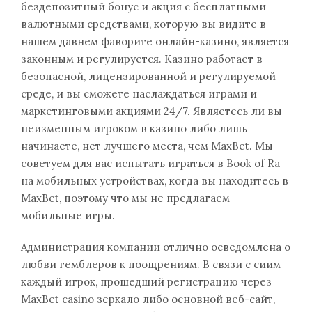
бездепозитный бонус и акция с бесплатными
валютными средствами, которую вы видите в
нашем давнем фаворите онлайн-казино, является
законным и регулируется. Казино работает в
безопасной, лицензированной и регулируемой
среде, и вы сможете наслаждаться играми и
маркетинговыми акциями 24/7. Являетесь ли вы
неизменным игроком в казино либо лишь
начинаете, нет лучшего места, чем MaxBet. Мы
советуем для вас испытать играться в Book of Ra
на мобильных устройствах, когда вы находитесь в
MaxBet, поэтому что мы не предлагаем
мобильные игры.
Администрация компании отлично осведомлена о
любви гемблеров к поощрениям. В связи с сиим
каждый игрок, прошедший регистрацию через
MaxBet casino зеркало либо основной веб-сайт,