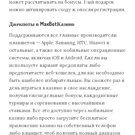
может рассчитывать на бонусы. 1-ый подарок
можно активировать сходу ж опосля регистрации.
Джекпоты в MaxBetКазино
Поддерживаются все главные производители
планшетов — Apple, Samsung, HTC, Huawei и
остальные, а также все мобильные операционные
системы, включая iOS и Android. Ежели вы
используете вариант предоплаты либо
предпочитаете веб-кошелек, для вас необходимо
быть наиболее избирательным. Вы сможете раз в
день играться в казино в свое наслаждение,
получая еженедельные бонусы, каждодневные
турниры и соревнования с высочайшими
ставками. Все это доступно через мобильное
казино либо просто загрузите бесплатное
приложение казино на собственный телефон
либо планшет, чтоб получить полный диапазон