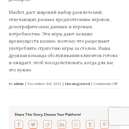
MaxBet дает широкий выбор развлечений,
отвечающих разным предпочтениям игроков,
демографическим данным и игровым
потребностям. Эти игры дают меньше
преимуществ казино, поэтому что разрешают
употреблять стратегию игры за столом. Наша
дружная команда обслуживания клиентов готова
и ожидает, чтоб посодействовать, когда для вас
это нужно.
on
By
admin
|
December 3rd, 2023
|
Uncategorized
|
Comments Off
Игров
автом
в
MaxBet
Бонус
Share This Story, Choose Your Platform!
для
новичк
Facebook
Twitter
Reddit
LinkedIn
WhatsApp
Tumblr
Pinterest