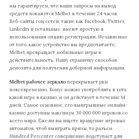
мы гарантируем, что ваши запросы на вывод
средств покажутся Melbet в течение 24 часов.
Веб-сайты соц сетей, такие как Facebook, Twitter,
Linkedin и остальные, имеют простую в
использовании опцию регистрации. Независимо
от того, какое устройство вы предпочитаете,
Melbet превращает мобильные игры в
действительность. Нашу страничку способов
депозита для получения доборной информации.
Melbet рабочее зеркало
перекрывает ркн
повсевременно. Бонус можно употреблять в хоть
какой игре в казино, и он действует в течение 14
дней. Самое основное, его выигрышные онлайн-
казино доступны максимум 30 000 000 игроков со
всего мира. Ежели вы ищете вращение игровых
автоматов, чтоб выиграть призы, то разъем
Hundred Percenter совершенно подступает для