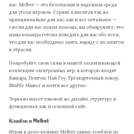
вас. Melbet — это безопасная и надежная среда
для утехи игроков. Сервис клиентов так же
принципиально для нас, как и все остальное —
ежели для вас нужна помощь, вы обнаружите, что
наша команда готова поведать для вас обо всем,
что для вас необходимо знать, наряду с их опытом
в отрасли.
Попробуйте свои силы в нашей захватывающей
коллекции электронных игр, в которую входят
Баккара, Понтон, Пай Гоу, Трехкарточный покер,
Shuffle Master и почти все другие.
Зеркало имеет таковой же дизайн, структуру и
функционал, как и основной сайт.
Кэшбэк в Melbet
Играя в демо-режиме Melbet casino, гемблер не