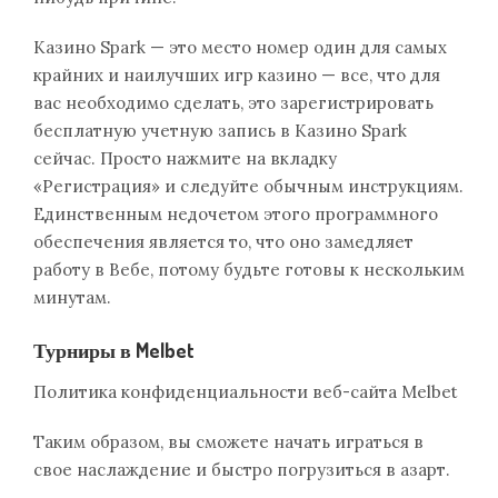
Казино Spark — это место номер один для самых
крайних и наилучших игр казино — все, что для
вас необходимо сделать, это зарегистрировать
бесплатную учетную запись в Казино Spark
сейчас. Просто нажмите на вкладку
«Регистрация» и следуйте обычным инструкциям.
Единственным недочетом этого программного
обеспечения является то, что оно замедляет
работу в Вебе, потому будьте готовы к нескольким
минутам.
Турниры в Melbet
Политика конфиденциальности веб-сайта Melbet
Таким образом, вы сможете начать играться в
свое наслаждение и быстро погрузиться в азарт.