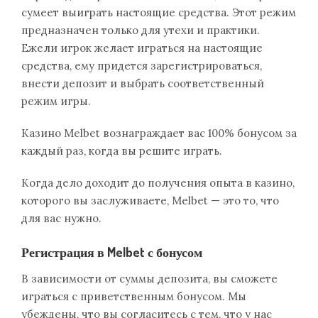
сумеет выиграть настоящие средства. Этот режим
предназначен только для утехи и практики.
Ежели игрок желает играться на настоящие
средства, ему придется зарегистрироваться,
внести депозит и выбрать соответственный
режим игры.
Казино Melbet вознаграждает вас 100% бонусом за
каждый раз, когда вы решите играть.
Когда дело доходит до получения опыта в казино,
которого вы заслуживаете, Melbet — это то, что
для вас нужно.
Регистрация в Melbet с бонусом
В зависимости от суммы депозита, вы сможете
играться с приветственным бонусом. Мы
убеждены, что вы согласитесь с тем, что у нас