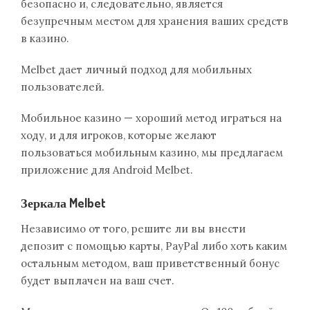
безопасно и, следовательно, является
безупречным местом для хранения ваших средств
в казино.
Melbet дает личный подход для мобильных
пользователей.
Мобильное казино — хороший метод играться на
ходу, и для игроков, которые желают
пользоваться мобильным казино, мы предлагаем
приложение для Android Melbet.
Зеркала Melbet
Независимо от того, решите ли вы внести
депозит с помощью карты, PayPal либо хоть каким
остальным методом, ваш приветственный бонус
будет выплачен на ваш счет.