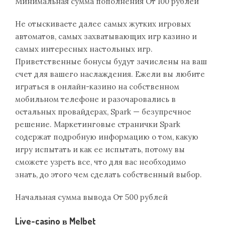
Минимальная сумма пополнения От 100 рублей
Не отыскиваете далее самых жутких игровых
автоматов, самых захватывающих игр казино и
самых интересных настольных игр.
Приветственные бонусы будут зачислены на ваш
счет для вашего наслаждения. Ежели вы любите
играться в онлайн-казино на собственном
мобильном телефоне и разочаровались в
остальных провайдерах, Spark — безупречное
решение. Маркетинговые странички Spark
содержат подробную информацию о том, какую
игру испытать и как ее испытать, потому вы
сможете узреть все, что для вас необходимо
знать, до этого чем сделать собственный выбор.
Начальная сумма вывода От 500 рублей
Live-casino в Melbet