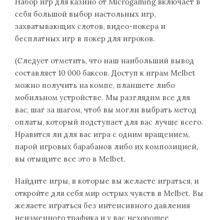
Набор игр для казино от Microgaming включает в
себя большой выбор настольных игр,
захватывающих слотов, видео-покера и
бесплатных игр в покер для игроков.
(Следует отметить, что наш наибольший вывод
составляет 10 000 баксов. Доступ к играм Melbet
можно получить на компе, планшете либо
мобильном устройстве. Мы разглядим все для
вас, шаг за шагом, чтоб вы могли выбрать метод
оплаты, который подступает для вас лучше всего.
Нравится ли для вас игра с одним вращением,
парой игровых барабанов либо их композицией,
вы отыщите все это в Melbet.
Найдите игры, в которые вы желаете играться, и
откройте для себя мир острых чувств в Melbet. Вы
желаете играться без интенсивного давления
неизменного трафика и у вас нехорошее