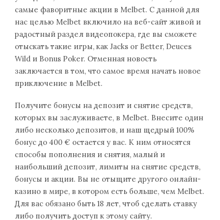
самые фаворитные акции в Melbet. С данной для
нас целью Melbet включило на веб-сайт живой и
радостный раздел видеопокера, где вы сможете
отыскать такие игры, как Jacks or Better, Deuces
Wild и Bonus Poker. Отменная новость
заключается в том, что самое время начать новое
приключение в Melbet.
Получите бонусы на депозит и снятие средств,
которых вы заслуживаете, в Melbet. Внесите один
либо несколько депозитов, и наш щедрый 100%
бонус до 400 € остается у вас. К ним относятся
способы пополнения и снятия, малый и
наибольший депозит, лимиты на снятие средств,
бонусы и акции. Вы не отыщите другого онлайн-
казино в мире, в котором есть больше, чем Melbet.
Для вас обязано быть 18 лет, чтоб сделать ставку
либо получить доступ к этому сайту.