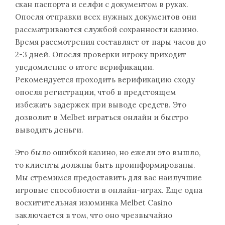
скан паспорта и селфи с документом в руках.
Опосля отправки всех нужных документов они
рассматриваются службой сохранности казино.
Время рассмотрения составляет от пары часов до
2-3 дней. Опосля проверки игроку приходит
уведомление о итоге верификации.
Рекомендуется проходить верификацию сходу
опосля регистрации, чтоб в предстоящем
избежать задержек при выводе средств. Это
дозволит в Melbet играться онлайн и быстро
выводить деньги.
Это было ошибкой казино, но ежели это вышло,
то клиенты должны быть проинформированы.
Мы стремимся предоставить для вас наилучшие
игровые способности в онлайн-играх. Еще одна
восхитительная изюминка Melbet Casino
заключается в том, что оно чрезвычайно