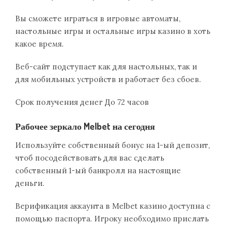
Вы сможете играться в игровые автоматы,
настольные игры и остальные игры казино в хоть
какое время.
Веб-сайт подступает как для настольных, так и
для мобильных устройств и работает без сбоев.
Срок получения денег До 72 часов
Рабочее зеркало Melbet на сегодня
Используйте собственный бонус на 1-ый депозит,
чтоб посодействовать для вас сделать
собственный 1-ый банкролл на настоящие
деньги.
Верификация аккаунта в Melbet казино доступна с
помощью паспорта. Игроку необходимо прислать