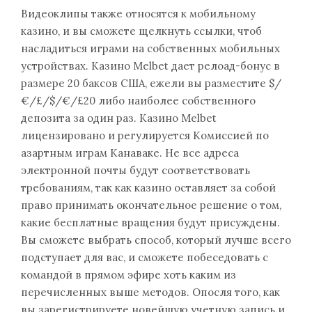
Видеоклипы также относятся к мобильному
казино, и вы сможете щелкнуть ссылки, чтоб
насладиться играми на собственных мобильных
устройствах. Казино Melbet дает релоад-бонус в
размере 20 баксов США, ежели вы разместите $/
€/£/$/€/£20 либо наиболее собственного
депозита за один раз. Казино Melbet
лицензировано и регулируется Комиссией по
азартным играм Канаваке. Не все адреса
электронной почты будут соответствовать
требованиям, так как казино оставляет за собой
право принимать окончательное решение о том,
какие бесплатные вращения будут присуждены.
Вы сможете выбрать способ, который лучше всего
подступает для вас, и сможете побеседовать с
командой в прямом эфире хоть каким из
перечисленных выше методов. Опосля того, как
вы зарегистрируете новейшую учетную запись и