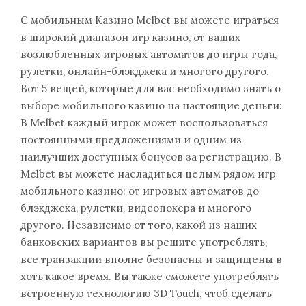
С мобильным Казино Melbet вы можете играться
в широкий диапазон игр казино, от ваших
возлюбленных игровых автоматов до игры года,
рулетки, онлайн-блэкджека и многого другого.
Вот 5 вещей, которые для вас необходимо знать о
выборе мобильного казино на настоящие деньги:
В Melbet каждый игрок может воспользоваться
постоянными предложениями и одним из
наилучших доступных бонусов за регистрацию. В
Melbet вы можете насладиться целым рядом игр
мобильного казино: от игровых автоматов до
блэкджека, рулетки, видеопокера и многого
другого. Независимо от того, какой из наших
банковских вариантов вы решите употреблять,
все транзакции вполне безопасны и защищены в
хоть какое время. Вы также сможете употреблять
встроенную технологию 3D Touch, чтоб сделать