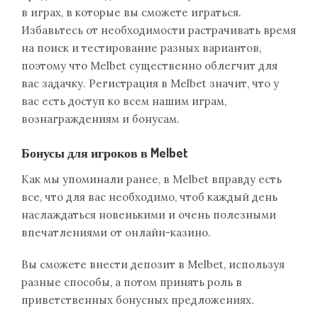
в играх, в которые вы сможете играться.
Избавьтесь от необходимости растрачивать время
на поиск и тестирование разных вариантов,
поэтому что Melbet существенно облегчит для
вас задачку. Регистрация в Melbet значит, что у
вас есть доступ ко всем нашим играм,
вознаграждениям и бонусам.
Бонусы для игроков в Melbet
Как мы упоминали ранее, в Melbet вправду есть
все, что для вас необходимо, чтоб каждый день
наслаждаться новенькими и очень полезными
впечатлениями от онлайн-казино.
Вы сможете внести депозит в Melbet, используя
разные способы, а потом принять роль в
приветственных бонусных предложениях.