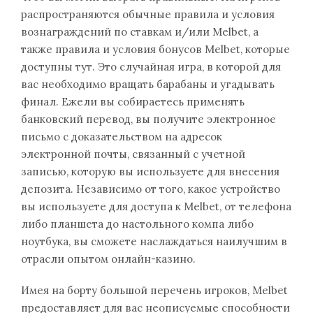
распространяются обычные правила и условия
вознаграждений по ставкам и/или Melbet, а
также правила и условия бонусов Melbet, которые
доступны тут. Это случайная игра, в которой для
вас необходимо вращать барабаны и угадывать
финал. Ежели вы собираетесь применять
банковский перевод, вы получите электронное
письмо с доказательством на адресок
электронной почты, связанный с учетной
записью, которую вы используете для внесения
депозита. Независимо от того, какое устройство
вы используете для доступа к Melbet, от телефона
либо планшета до настольного компа либо
ноутбука, вы сможете наслаждаться наилучшим в
отрасли опытом онлайн-казино.
Имея на борту большой перечень игроков, Melbet
предоставляет для вас неописуемые способности