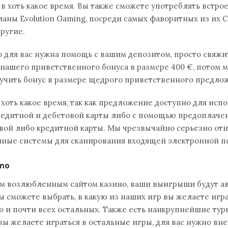
 хоть какое время. Вы также сможете употреблять встро
ны Evolution Gaming, посреди самых фаворитных из их Cleop
другие.
бо для вас нужна помощь с вашим депозитом, просто свяж
 нашего приветственного бонуса в размере 400 €, потом м
лучить бонус в размере щедрого приветственного предло
хоть какое время, так как предложение доступно для испо
едитной и дебетовой карты либо с помощью предоплачен
вой либо кредитной карты. Мы чрезвычайно серьезно отн
ные системы для сканирования входящей электронной п
ino
им возлюбленным сайтом казино, ваши выигрыши будут а
ы сможете выбрать, в какую из наших игр вы желаете игра
го и почти всех остальных. Также есть наикрупнейшие тур
вы желаете играться в остальные игры, для вас нужно вн