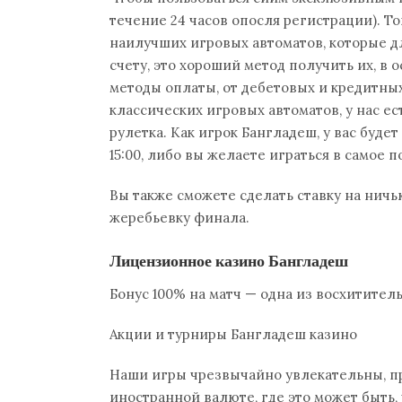
течение 24 часов опосля регистрации). Т
наилучших игровых автоматов, которые дл
счету, это хороший метод получить их, в
методы оплаты, от дебетовых и кредитных
классических игровых автоматов, у нас ес
рулетка. Как игрок Бангладеш, у вас будет
15:00, либо вы желаете играться в самое 
Вы также сможете сделать ставку на ничь
жеребьевку финала.
Лицензионное казино Бангладеш
Бонус 100% на матч — одна из восхитите
Акции и турниры Бангладеш казино
Наши игры чрезвычайно увлекательны, про
иностранной валюте, где это может быть,