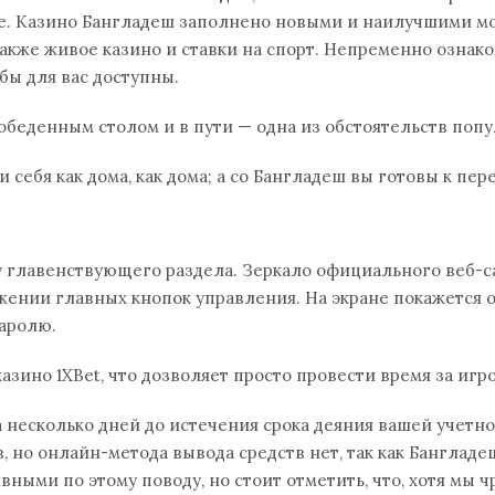
те. Казино Бангладеш заполнено новыми и наилучшими м
также живое казино и ставки на спорт. Непременно озна
бы для вас доступны.
 обеденным столом и в пути — одна из обстоятельств поп
себя как дома, как дома; а со Бангладеш вы готовы к пере
у главенствующего раздела. Зеркало официального веб-с
жении главных кнопок управления. На экране покажется 
аролю.
зино 1XBet, что дозволяет просто провести время за игро
 несколько дней до истечения срока деяния вашей учетно
в, но онлайн-метода вывода средств нет, так как Бангла
ными по этому поводу, но стоит отметить, что, хотя мы чр