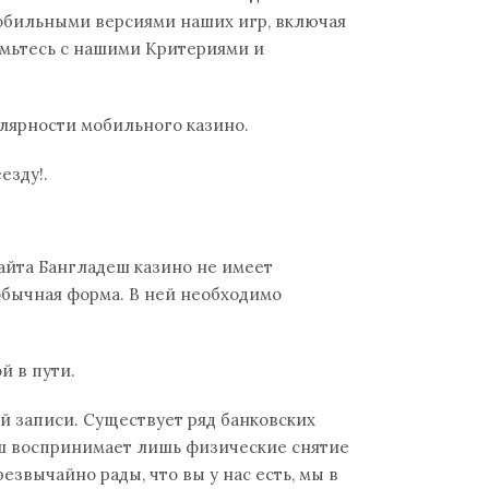
обильными версиями наших игр, включая
комьтесь с нашими Критериями и
улярности мобильного казино.
езду!.
айта Бангладеш казино не имеет
обычная форма. В ней необходимо
й в пути.
й записи. Существует ряд банковских
деш воспринимает лишь физические снятие
езвычайно рады, что вы у нас есть, мы в