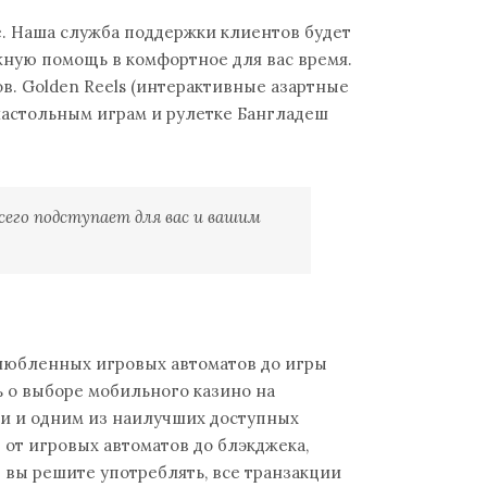
. Наша служба поддержки клиентов будет
ужную помощь в комфортное для вас время.
в. Golden Reels (интерактивные азартные
настольным играм и рулетке Бангладеш
всего подступает для вас и вашим
злюбленных игровых автоматов до игры
ть о выборе мобильного казино на
и и одним из наилучших доступных
 от игровых автоматов до блэкджека,
в вы решите употреблять, все транзакции