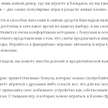
е лишь живой дилер, где вы играете в блэкджек, но вы так
ек — две самые популярные игры в разделе живых казино.
сти и способам внесения и снятия средств Бангладеш яв
доступны в хоть какое время по вашему выбору, и вы смо
ествляется очень комфортными методами, с бонусами и 
чного представления о том, что слоты предлагаются лиш
ккара. Играйтесь в фаворитные игровые автоматы и игры
иложение.
нгладеш, вы можете внести депозит в предпочитаемой ва
дрые приветственные бонусы, которые можно употреблять
те играться с друзьями либо семьей, все, что для вас нео
 применять свое мобильное устройство как собственный 
емя. С тыщами игр, в которых можно играться, в Казино S