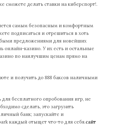
же сможете делать ставки на киберспорт!.
ляется самым безопасным и комфортным
жете подписаться и отрешиться в хоть
особыми предложениями для новейших
ь онлайн-казино. У их есть и остальные
 казино по наилучшим ценам прямо на
люте и получить до 888 баксов наличными
 для бесплатного опробования игр, не
бходимо сделать, это загрузить
личный банк; запускайте и
park каждый отыщет что-то для себя.
сайт