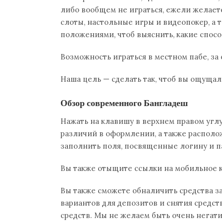
либо вообщем не играться, ежели желае
слоты, настольные игры и видеопокер, а 
положениями, чтоб выяснить, какие спосо
Возможность играться в местном пабе, за
Наша цель — сделать так, чтоб вы ощущали 
Обзор современного Бангладеш
Нажать на клавишу в верхнем правом угл
различий в оформлении, а также располо
заполнить поля, посвященные логину и п
Вы также отыщите ссылки на мобильное ка
Вы также сможете обналичить средства за
вариантов для депозитов и снятия средст
средств. Мы не желаем быть очень негатив