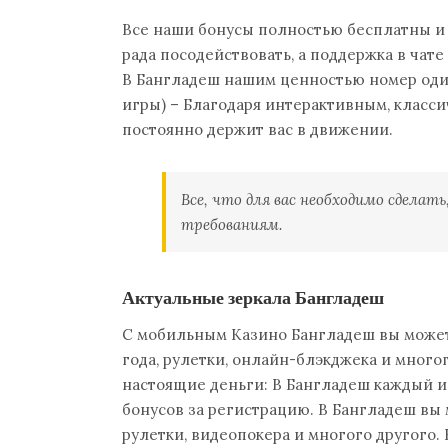
Все наши бонусы полностью бесплатны и
рада посодействовать, а поддержка в чат
В Бангладеш нашим ценностью номер один
игры) – Благодаря интерактивным, класс
постоянно держит вас в движении.
Все, что для вас необходимо сделат
требованиям.
Актуальные зеркала Бангладеш
С мобильным Казино Бангладеш вы можете
года, рулетки, онлайн-блэкджека и много
настоящие деньги: В Бангладеш каждый 
бонусов за регистрацию. В Бангладеш вы 
рулетки, видеопокера и многого другого.