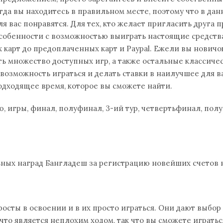
огда вы находитесь в правильном месте, поэтому что в да
я вас понравятся. Для тех, кто желает пригласить друга
 особенности с возможностью выиграть настоящие средств
 карт до предоплаченных карт и Paypal. Ежели вы новичо
ть множество доступных игр, а также остальные классичес
 возможность играться и делать ставки в наилучшее для вас 
подходящее время, которое вы сможете найти.
ю, игры, финал, полуфинал, 3-ий тур, четвертьфинал, по
льных наград Бангладеш за регистрацию новейших счетов 
сты в освоении и в их просто играться. Они дают выбор к
 что является неплохим ходом, так что вы сможете играть