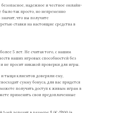
е безопасное, надежное и честное онлайн-
е было так просто, но непременно
 значит, что вы получите
третью ставки на настоящие средства в
лее 5 лет. Не считая того, с нашим
честв наших игровых способностей без
и не просит никакой проверки для игры.
 и тыщи клиентов доверяли ему,
осходит сумму бонуса, для вас придется
сможете получить доступ к живым играм в
сможете применять свои предоплаченные
 1-ый депозит в размере $/€/$100 (в