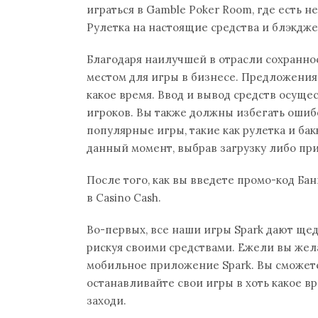
играться в Gamble Poker Room, где есть н
Рулетка на настоящие средства и блэкдж
Благодаря наилучшей в отрасли сохранно
местом для игры в бизнесе. Предложения 
какое время. Ввод и вывод средств осущ
игроков. Вы также должны избегать ошибо
популярные игры, такие как рулетка и ба
данный момент, выбрав загрузку либо пр
После того, как вы введете промо-код Ба
в Casino Cash.
Во-первых, все наши игры Spark дают ще
рискуя своими средствами. Ежели вы желае
мобильное приложение Spark. Вы сможете
останавливайте свои игры в хоть какое вр
заходи.