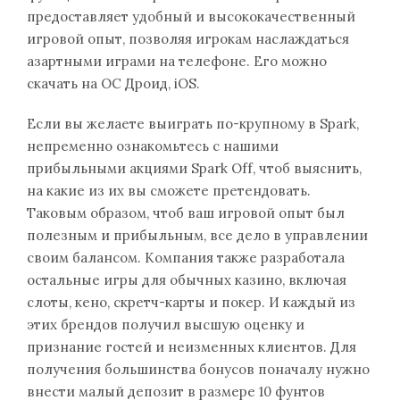
предоставляет удобный и высококачественный
игровой опыт, позволяя игрокам наслаждаться
азартными играми на телефоне. Его можно
скачать на ОС Дроид, iOS.
Если вы желаете выиграть по-крупному в Spark,
непременно ознакомьтесь с нашими
прибыльными акциями Spark Off, чтоб выяснить,
на какие из их вы сможете претендовать.
Таковым образом, чтоб ваш игровой опыт был
полезным и прибыльным, все дело в управлении
своим балансом. Компания также разработала
остальные игры для обычных казино, включая
слоты, кено, скретч-карты и покер. И каждый из
этих брендов получил высшую оценку и
признание гостей и неизменных клиентов. Для
получения большинства бонусов поначалу нужно
внести малый депозит в размере 10 фунтов