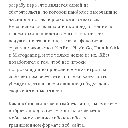
разрабу игры, что является одной из
обстоятельств, по которой наиболее высочайшие
джекпоты не так нередко выигрываются.
Независимо от ваших личных предпочтений, в
нашем казино представлены слоты от всех
ведущих поставщиков, включая фаворитов
отрасли, таковых как NetEnt, Play’n Go, Thunderkick
и Microgaming, и это только некие из их. 1XBet
позаботится о том, чтоб все игроки
непревзойденно провели время за игрой на
собственном веб-сайте, и игроки могут быть
убеждены, что на все их вопросцы будут даны
скорые и точные ответы.
Как и в большинстве онлайн-казино, вы сможете
выбрать, предпочитаете ли вы играться в
мобильном казино либо в наиболее
традиционном формате веб-сайта.