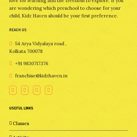
love for learning and the freedom to explore. If you
are wondering which preschool to choose for your
child, Kidz Haven should be your first preference.
REACH US
54 Arya Vidyalaya road ,
Kolkata 700078
+91 9830717376
franchise@kidzhaven.in
USEFUL LINKS
Classes