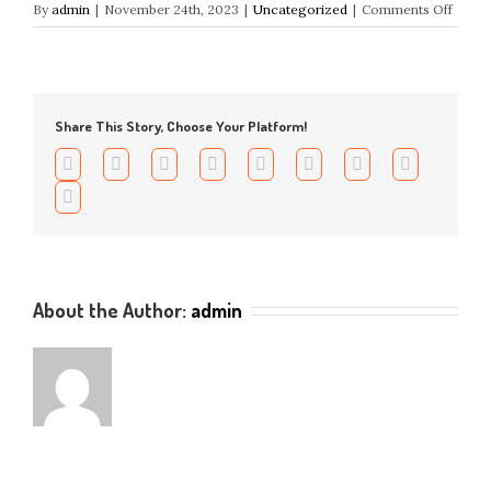
on
By
admin
|
November 24th, 2023
|
Uncategorized
|
Comments Off
Демо
игры
на
Lev:
Дост
Share This Story, Choose Your Platform!
бонус
Facebook
Twitter
Reddit
LinkedIn
WhatsApp
Tumblr
Pinterest
Vk
Lev
Кази
Email
About the Author:
admin