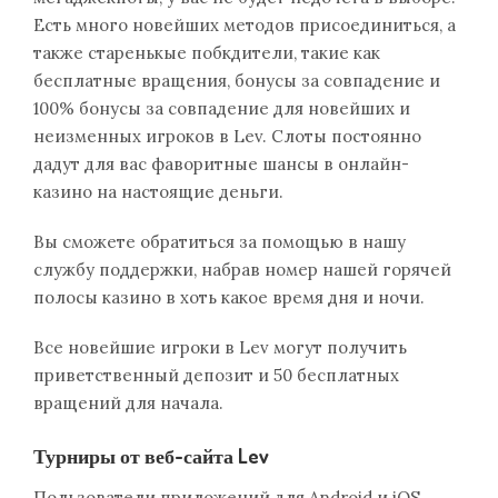
Есть много новейших методов присоединиться, а
также старенькые побкдители, такие как
бесплатные вращения, бонусы за совпадение и
100% бонусы за совпадение для новейших и
неизменных игроков в Lev. Слоты постоянно
дадут для вас фаворитные шансы в онлайн-
казино на настоящие деньги.
Вы сможете обратиться за помощью в нашу
службу поддержки, набрав номер нашей горячей
полосы казино в хоть какое время дня и ночи.
Все новейшие игроки в Lev могут получить
приветственный депозит и 50 бесплатных
вращений для начала.
Турниры от веб-сайта Lev
Пользователи приложений для Android и iOS