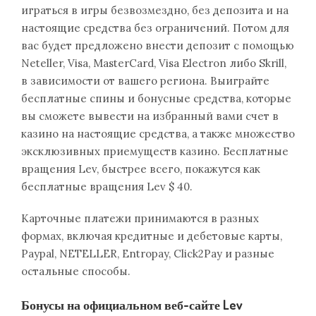
играться в игры безвозмездно, без депозита и на
настоящие средства без ограничений. Потом для
вас будет предложено внести депозит с помощью
Neteller, Visa, MasterCard, Visa Electron либо Skrill,
в зависимости от вашего региона. Выиграйте
бесплатные спины и бонусные средства, которые
вы сможете вывести на избранный вами счет в
казино на настоящие средства, а также множество
эксклюзивных приемуществ казино. Бесплатные
вращения Lev, быстрее всего, покажутся как
бесплатные вращения Lev $ 40.
Карточные платежи принимаются в разных
формах, включая кредитные и дебетовые карты,
Paypal, NETELLER, Entropay, Click2Pay и разные
остальные способы.
Бонусы на официальном веб-сайте Lev