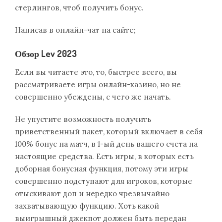
стерлингов, чтоб получить бонус.
Написав в онлайн-чат на сайте;
Обзор Lev 2023
Если вы читаете это, то, быстрее всего, вы
рассматриваете игры онлайн-казино, но не
совершенно убеждены, с чего же начать.
Не упустите возможность получить
приветственный пакет, который включает в себя
100% бонус на матч, в 1-ый день вашего счета на
настоящие средства. Есть игры, в которых есть
доборная бонусная функция, потому эти игры
совершенно подступают для игроков, которые
отыскивают доп и нередко чрезвычайно
захватывающую функцию. Хоть какой
выигрышный джекпот должен быть передан