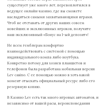
существует уже много лет, перевоплотился в
ведущее онлайн-казино, где вы сможете
насладиться самыми захватывающими играми.
Чтоб не отставать от других наших совсем
новейших и эксклюзивных игроков, получите
наш эксклюзивный «Бонус на 1-ый депозит»!
Не всем гемблерам комфортно
взаимодействовать с системой с помощью
индивидуального компа либо ноутбука.
Конкретно потому для хозяев планшетов и
телефонов была разработана мобильная версия
Lev casino. С ее помощью можно в хоть какой
момент отыскать официальный ресурс либо его
резервную копию.
В Казино Lev есть так много игровых автоматов, и
независимо от вашей расы, вероисповедания