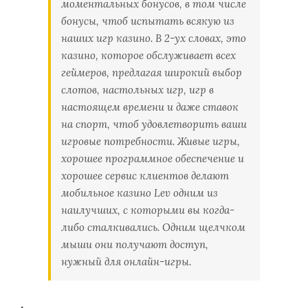
моментальных бонусов, в том числе
бонусы, чтоб испытать всякую из
наших игр казино. В 2-ух словах, это
казино, которое обслуживает всех
геймеров, предлагая широкий выбор
слотов, настольных игр, игр в
настоящем времени и даже ставок
на спорт, чтоб удовлетворить ваши
игровые потребности. Живые игры,
хорошее программное обеспечение и
хорошее сервис клиентов делают
мобильное казино Lev одним из
наилучших, с которыми вы когда-
либо сталкивались. Одним щелчком
мыши они получают доступ,
нужный для онлайн-игры.