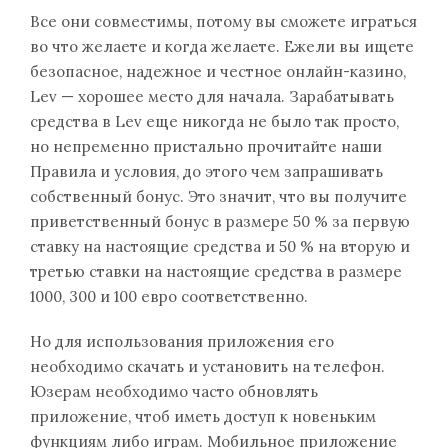
Все они совместимы, потому вы сможете играться
во что желаете и когда желаете. Ежели вы ищете
безопасное, надежное и честное онлайн-казино,
Lev — хорошее место для начала. Зарабатывать
средства в Lev еще никогда не было так просто,
но непременно пристально прочитайте наши
Правила и условия, до этого чем запрашивать
собственный бонус. Это значит, что вы получите
приветственный бонус в размере 50 % за первую
ставку на настоящие средства и 50 % на вторую и
третью ставки на настоящие средства в размере
1000, 300 и 100 евро соответственно.
Но для использования приложения его
необходимо скачать и установить на телефон.
Юзерам необходимо часто обновлять
приложение, чтоб иметь доступ к новеньким
функциям либо играм. Мобильное приложение