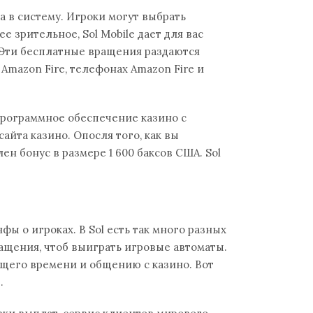
 в систему. Игроки могут выбрать
 зрительное, Sol Mobile дает для вас
 Эти бесплатные вращения раздаются
 Amazon Fire, телефонах Amazon Fire и
 программное обеспечение казино с
айта казино. Опосля того, как вы
ен бонус в размере 1 600 баксов США. Sol
 о игроках. В Sol есть так много разных
ащения, чтоб выиграть игровые автоматы.
щего времени и общению с казино. Вот
.