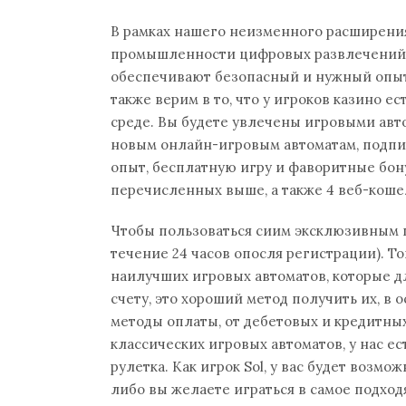
В рамках нашего неизменного расширения 
промышленности цифровых развлечений. 
обеспечивают безопасный и нужный опыт 
также верим в то, что у игроков казино
среде. Вы будете увлечены игровыми авт
новым онлайн-игровым автоматам, подп
опыт, бесплатную игру и фаворитные бон
перечисленных выше, а также 4 веб-кошелька
Чтобы пользоваться сиим эксклюзивным п
течение 24 часов опосля регистрации). Т
наилучших игровых автоматов, которые дл
счету, это хороший метод получить их, в
методы оплаты, от дебетовых и кредитных
классических игровых автоматов, у нас ес
рулетка. Как игрок Sol, у вас будет возможн
либо вы желаете играться в самое подход