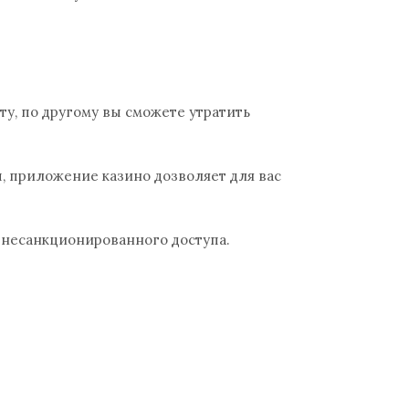
у, по другому вы сможете утратить
ы, приложение казино дозволяет для вас
 несанкционированного доступа.