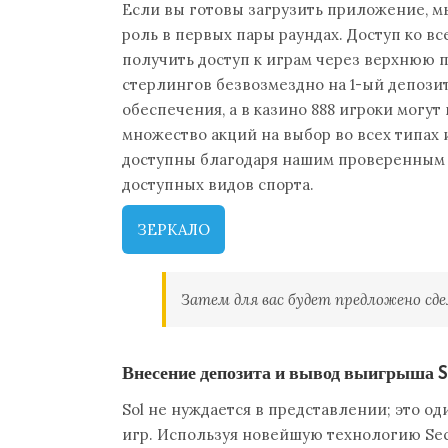
Если вы готовы загрузить приложение, м
роль в первых пары раундах. Доступ ко в
получить доступ к играм через верхнюю п
стерлингов безвозмездно на 1-ый депози
обеспечения, а в казино 888 игроки могу
множество акций на выбор во всех типах
доступны благодаря нашим проверенным 
доступных видов спорта.
ЗЕРКАЛО
Затем для вас будет предложено сде
Внесение депозита и вывод выигрыша S
Sol не нуждается в представлении; это 
игр. Используя новейшую технологию Secu