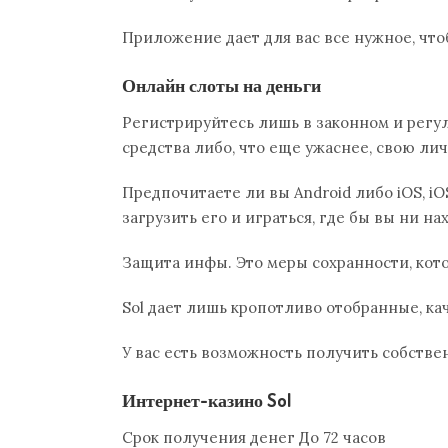
Приложение дает для вас все нужное, чтоб
Онлайн слоты на деньги
Регистрируйтесь лишь в законном и регул
средства либо, что еще ужаснее, свою л
Предпочитаете ли вы Android либо iOS, iO
загрузить его и играться, где бы вы ни на
Защита инфы. Это меры сохранности, кот
Sol дает лишь кропотливо отобранные, к
У вас есть возможность получить собств
Интернет-казино Sol
Срок получения денег До 72 часов