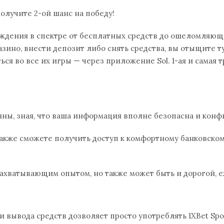
олучите 2-ой шанс на победу!
ждения в спектре от бесплатных средств до ошеломляющег
ино, внести депозит либо снять средства, вы отыщите ту
ся во все их игры — через приложение Sol. 1-ая и самая 
нны, зная, что ваша информация вполне безопасна и кон
же сможете получить доступ к комфортному банковскому 
захватывающим опытом, но также может быть и дорогой, е
и вывода средств дозволяет просто употреблять 1XBet Spo