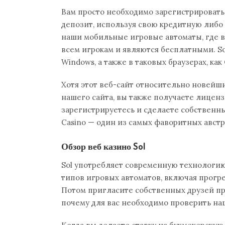
Вам просто необходимо зарегистрировать
депозит, используя свою кредитную либо 
наши мобильные игровые автоматы, где в
всем игрокам и являются бесплатными. Sol
Windows, а также в таковых браузерах, как C
Хотя этот веб-сайт относительно новейши
нашего сайта, вы также получаете лицензи
зарегистрируетесь и сделаете собственный
Casino — один из самых фаворитных австр
Обзор веб казино Sol
Sol употребляет современную технологию
типов игровых автоматов, включая прогр
Потом пригласите собственных друзей п
почему для вас необходимо проверить н