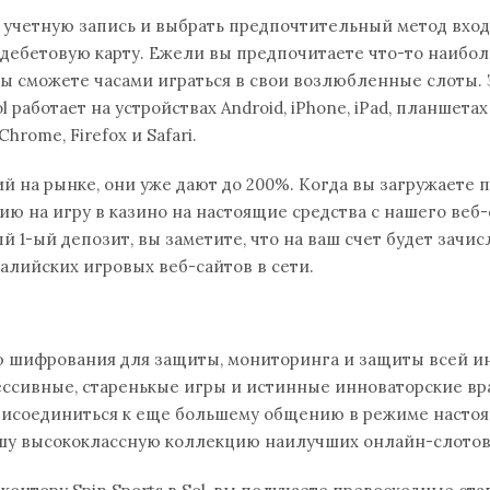
 учетную запись и выбрать предпочтительный метод входа
дебетовую карту. Ежели вы предпочитаете что-то наиболее
ы сможете часами играться в свои возлюбленные слоты.
 работает на устройствах Android, iPhone, iPad, планшетах
hrome, Firefox и Safari.
й на рынке, они уже дают до 200%. Когда вы загружаете
ю на игру в казино на настоящие средства с нашего веб-с
 1-ый депозит, вы заметите, что на ваш счет будет зачисл
алийских игровых веб-сайтов в сети.
 шифрования для защиты, мониторинга и защиты всей инфы
ессивные, старенькые игры и истинные инноваторские вр
рисоединиться к еще большему общению в режиме настоя
ашу высококлассную коллекцию наилучших онлайн-слотов