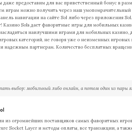
ы даже предоставим для вас приветственный бонус в разм
сем играм можно получить через наш умопомрачительный 
анель навигации на сайте Sol либо через приложения Sol.
т! Казино Sols дает фаворитные игры для мобильных каз
т насладиться наилучшими играми для мобильных казино, д
 игровых категорий, не говоря уже о неизменных игровы
и надежным партнерам. Количество бесплатных вращений,
лать выбор: мобильный либо онлайн, а потом один из пары я
ol
один из огромнейших поставщиков самых фаворитных игров
re Socket Layer и методы оплаты, все транзакции, а так