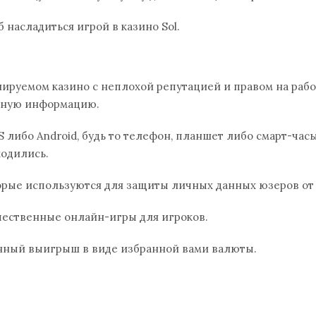
 насладиться игрой в казино Sol.
ируемом казино с неплохой репутацией и правом на работ
ичную информацию.
S либо Android, будь то телефон, планшет либо смарт-час
ходились.
орые используются для защиты личных данных юзеров от
ачественные онлайн-игры для игроков.
енный выигрыш в виде избранной вами валюты.