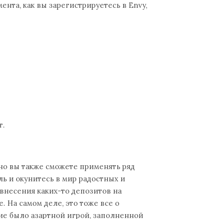
нта, как вы зарегистрируетесь в Envy,
т.
но вы также сможете применять ряд
аль и окунитесь в мир радостных и
внесения каких-то депозитов на
. На самом деле, это тоже все о
ие было азартной игрой, заполненной