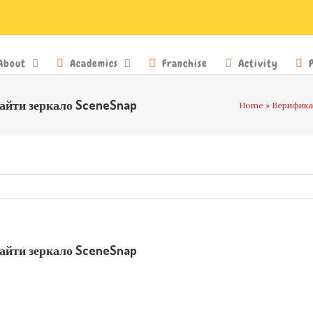
About
Academics
Franchise
Activity
найти зеркало SceneSnap
Home
»
Верификац
найти зеркало SceneSnap