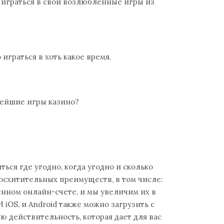
ень играться в свои возлюбленные игры из
 играться в хоть какое время.
вейшие игры казино?
ься где угодно, когда угодно и сколько
восхитительных преимуществ, в том числе:
енном онлайн-счете, и мы увеличим их в
 iOS, и Android также можно загрузить с
ю действительность, которая дает для вас