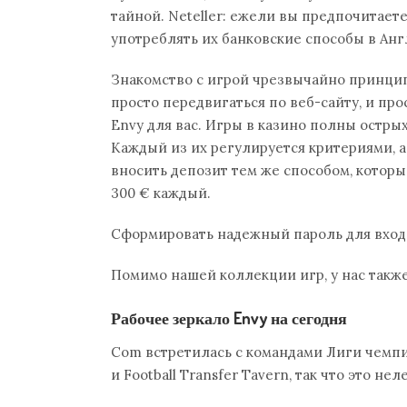
тайной. Neteller: ежели вы предпочитает
употреблять их банковские способы в Ан
Знакомство с игрой чрезвычайно принцип
просто передвигаться по веб-сайту, и про
Envy для вас. Игры в казино полны остр
Каждый из их регулируется критериями, а
вносить депозит тем же способом, которы
300 € каждый.
Сформировать надежный пароль для входа
Помимо нашей коллекции игр, у нас также
Рабочее зеркало Envy на сегодня
Com встретилась с командами Лиги чемп
и Football Transfer Tavern, так что это не