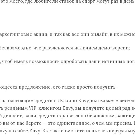
 — это место, где любители ставок на спорт могут раз в д
аркетинговые акции, и, так как все они онлайн, в их можно
безвозмездно, что разъясняется наличием демо-версии;
, чтоб иметь возможность опробовать наши истинные но
ающееся предложение, его также просто получить.
 на настоящие средства в Казино Envy, вы сможете веселит
ать реальным VIP-клиентом Envy, вы получите целый ряд 
 депозит, ваши средства хранятся на безопасном, защищ
о вы от нас берете — это единственное, о чем мы просим. И
nvy на сайте Envy. Вы также сможете испытать виртуальну