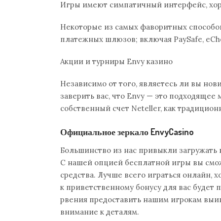
Игры имеют симпатичный интерфейс, хоро
Некоторые из самых фаворитных способо
платежных шлюзов; включая PaySafe, eChec
Акции и турниры Envy казино
Независимо от того, являетесь ли вы нов
заверить вас, что Envy — это подходяще
собственный счет Neteller, как традицион
Официальное зеркало EnvyCasino
Большинство из нас привыкли загружать в
С нашей опцией бесплатной игры вы смож
средства. Лучше всего играться онлайн, 
к приветственному бонусу для вас будет 
рвения предоставить нашим игрокам выи
внимание к деталям.