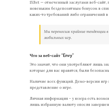
1XBet — отмеченный заслугами веб-сайт, 
новеньким бездепозитным бонусом в спин
каких-то требований либо ограничений в 
Мы переносим крайние тенденции в 
мобильных игр.
Что за веб-сайт “Envy”
Это значит, что они употребляют лишь зн
которые для вас нравятся, были безопас
Наличие всех функций. Демо-версии игр 
представление о игре.
Личная информация – у юзера есть возмо
лишь избранную валюту опосля завершен