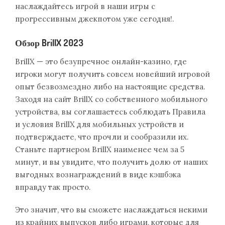
наслаждайтесь игрой в наши игры с
прогрессивным джекпотом уже сегодня!.
Обзор BrillX 2023
BrillX — это безупречное онлайн-казино, где
игроки могут получить совсем новейший игровой
опыт безвозмездно либо на настоящие средства.
Заходя на сайт BrillX со собственного мобильного
устройства, вы соглашаетесь соблюдать Правила
и условия BrillX для мобильных устройств и
подтверждаете, что прочли и сообразили их.
Станьте партнером BrillX наименее чем за 5
минут, и вы увидите, что получить долю от наших
выгодных вознаграждений в виде кэшбэка
вправду так просто.
Это значит, что вы сможете наслаждаться некими
из крайних выпусков либо играми, которые для