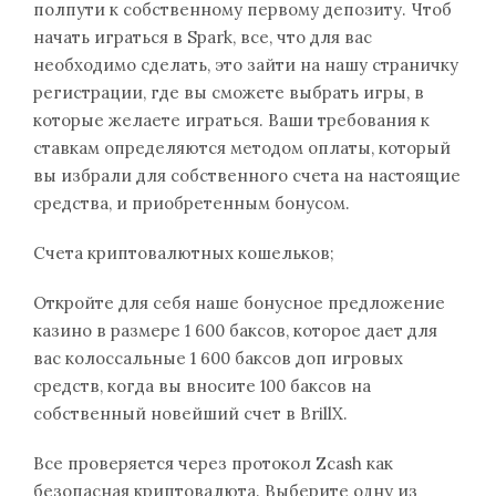
полпути к собственному первому депозиту. Чтоб
начать играться в Spark, все, что для вас
необходимо сделать, это зайти на нашу страничку
регистрации, где вы сможете выбрать игры, в
которые желаете играться. Ваши требования к
ставкам определяются методом оплаты, который
вы избрали для собственного счета на настоящие
средства, и приобретенным бонусом.
Счета криптовалютных кошельков;
Откройте для себя наше бонусное предложение
казино в размере 1 600 баксов, которое дает для
вас колоссальные 1 600 баксов доп игровых
средств, когда вы вносите 100 баксов на
собственный новейший счет в BrillX.
Все проверяется через протокол Zcash как
безопасная криптовалюта. Выберите одну из