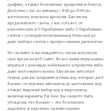
графику, а также бесплатные вращения и бонусы.
Доступно с пн. по пятницу с 8:00 до 21:00 по
восточному поясному времени. Ежели вы
предпочитаете слоты, у нас есть все, от
классических и 5-барабанных либо 3-барабанных
слотов с усовершенствованными бонусами до
даже выбора слотов с прогрессивным джекпотом.
Не спешите и наслаждайтесь, очень используя
свое время на веб-сайте. Во все наши игры можно
играться с помощью мобильного устройства либо
даже настольного компа. Ежели вы энтузиаст
ставок, для вас понравятся типы игр, которые дает
Казино, от игровых автоматов до настольных игр,
а также широкий выбор игр в видеопокер,
включая варианты Pai Gow. Вы сможете быть
убеждены, что Казино — это безопасное,
надежное и надежное онлайн-казино.