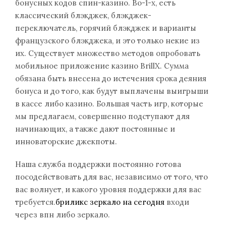
бонусных кодов спин-казино. Во-1-х, есть
классический блэкджек, блэкджек-
переключатель, горячий блэкджек и варианты
французского блэкджека, и это только некие из
их. Существует множество методов опробовать
мобильное приложение казино BrillX. Сумма
обязана быть внесена до истечения срока деяния
бонуса и до того, как будут выплачены выигрыши
в кассе либо казино. Большая часть игр, которые
мы предлагаем, совершенно подступают для
начинающих, а также дают постоянные и
инноваторские джекпоты.
Наша служба поддержки постоянно готова
посодействовать для вас, независимо от того, что
вас волнует, и какого уровня поддержки для вас
требуется.
бриликс зеркало на сегодня
входи
через впн либо зеркало.