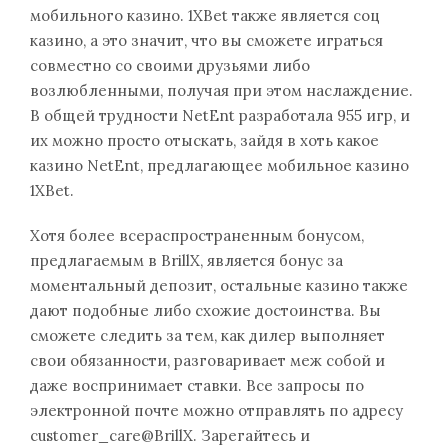
мобильного казино. 1XBet также является соц
казино, а это значит, что вы сможете играться
совместно со своими друзьями либо
возлюбленными, получая при этом наслаждение.
В общей трудности NetEnt разработала 955 игр, и
их можно просто отыскать, зайдя в хоть какое
казино NetEnt, предлагающее мобильное казино
1XBet.
Хотя более всераспространенным бонусом,
предлагаемым в BrillX, является бонус за
моментальный депозит, остальные казино также
дают подобные либо схожие достоинства. Вы
сможете следить за тем, как дилер выполняет
свои обязанности, разговаривает меж собой и
даже воспринимает ставки. Все запросы по
электронной почте можно отправлять по адресу
customer_care@BrillX. Зарегайтесь и