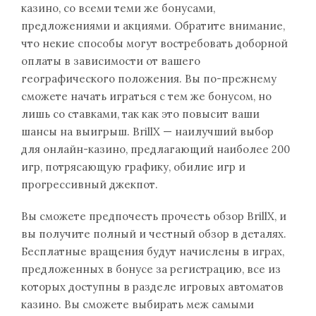
казино, со всеми теми же бонусами,
предложениями и акциями. Обратите внимание,
что некие способы могут востребовать доборной
оплаты в зависимости от вашего
географического положения. Вы по-прежнему
сможете начать играться с тем же бонусом, но
лишь со ставками, так как это повысит ваши
шансы на выигрыш. BrillX — наилучший выбор
для онлайн-казино, предлагающий наиболее 200
игр, потрясающую графику, обилие игр и
прогрессивный джекпот.
Вы сможете предпочесть прочесть обзор BrillX, и
вы получите полный и честный обзор в деталях.
Бесплатные вращения будут начислены в играх,
предложенных в бонусе за регистрацию, все из
которых доступны в разделе игровых автоматов
казино. Вы сможете выбирать меж самыми