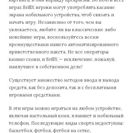
играх BrillX игроки могут употреблять касание
экрана мобильного устройства, чтоб связать и
начать игру. Независимо от того, чем вы
увлекаетесь, любите ли вы классические либо
новейшие игры, воспользуйтесь всеми
преимуществами нашего автоматизированного
приветственного пакета. Не все операторы
казино схожи, и BrillX — исключение, пожалуй,
наилучшее в собственном деле!
Существует множество методов ввода и вывода
средств, как без депозита, так и с бесплатными
игровыми средствами.
В эти игры можно играться на любом устройстве,
включая настольный комп, планшет и мобильный
телефон. Последующие виды спорта недоступны:
баскетбол, футбол, футбол на сетке,