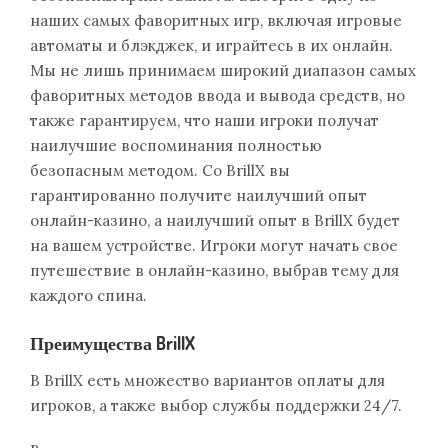
наших самых фаворитных игр, включая игровые
автоматы и блэкджек, и играйтесь в их онлайн.
Мы не лишь принимаем широкий диапазон самых
фаворитных методов ввода и вывода средств, но
также гарантируем, что наши игроки получат
наилучшие воспоминания полностью
безопасным методом. Со BrillX вы
гарантированно получите наилучший опыт
онлайн-казино, а наилучший опыт в BrillX будет
на вашем устройстве. Игроки могут начать свое
путешествие в онлайн-казино, выбрав тему для
каждого спина.
Преимущества BrillX
В BrillX есть множество вариантов оплаты для
игроков, а также выбор службы поддержки 24/7.