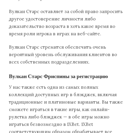
Вулкан Старс оставляет за собой право запросить
другое удостоверение личности либо
доказательство возраста в хоть какое время во
время роли игрока в играх на веб-сайте.
Вулкан Старс стремится обеспечить очень
вероятный уровень обслуживания клиентов во
всех собственных подразделениях.
Вулкан Старс Фриспины за регистрацию
У нас также есть одна из самых полных
коллекций доступных игр в блэкджек, включая
традиционные и платиновые варианты. Вы также
сможете играться в такие игры, как онлайн-
рулетка либо блэкджек — в обе игры можно
играться безвозмездно в 1XBet. 1XBet
соответствующим образом обрабатывает все