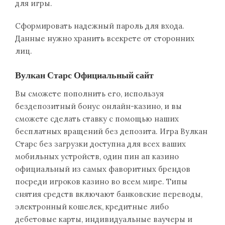
для игры.
Сформировать надежный пароль для входа.
Данные нужно хранить всекрете от сторонних
лиц.
Вулкан Старс Официальный сайт
Вы сможете пополнить его, используя
бездепозитный бонус онлайн-казино, и вы
сможете сделать ставку с помощью наших
бесплатных вращений без депозита. Игра Вулкан
Старс без загрузки доступна для всех ваших
мобильных устройств, один пин ап казино
официальный из самых фаворитных брендов
посреди игроков казино во всем мире. Типы
снятия средств включают банковские переводы,
электронный кошелек, кредитные либо
дебетовые карты, индивидуальные ваучеры и