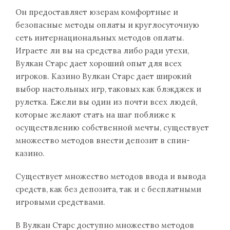
Он предоставляет юзерам комфортные и
безопасные методы оплаты и круглосуточную
сеть интернациональных методов оплаты.
Играете ли вы на средства либо ради утехи,
Вулкан Старс дает хороший опыт для всех
игроков. Казино Вулкан Старс дает широкий
выбор настольных игр, таковых как блэкджек и
рулетка. Ежели вы один из почти всех людей,
которые желают стать на шаг поближе к
осуществлению собственной мечты, существует
множество методов внести депозит в спин-
казино.
Существует множество методов ввода и вывода
средств, как без депозита, так и с бесплатными
игровыми средствами.
В Вулкан Старс доступно множество методов