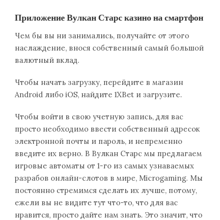
Приложение Вулкан Старс казино на смартфон
Чем бы вы ни занимались, получайте от этого
наслаждение, внося собственный самый большой
валютный вклад.
Чтобы начать загрузку, перейдите в магазин
Android либо iOS, найдите 1XBet и загрузите.
Чтобы войти в свою учетную запись, для вас
просто необходимо ввести собственный адресок
электронной почты и пароль, и непременно
введите их верно. В Вулкан Старс мы предлагаем
игровые автоматы от 1-го из самых узнаваемых
разрабов онлайн-слотов в мире, Microgaming. Мы
постоянно стремимся сделать их лучше, потому,
ежели вы не видите тут что-то, что для вас
нравится, просто дайте нам знать. Это значит, что