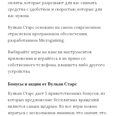
оплаты, которые разрешают для вас снимать
средства с удобством и скоростью, которые для
вас нужны.
Вулкан Старс основано на самом современном
отраслевом программном обеспечении,
разработанном Microgaming.
Выбирайте игры на панели инструментов
приложения и играйтесь в их прямо со
собственного телефона, планшета либо другого
устройства.
Бонусы и акции от Вулкан Старс
Вулкан Старс дает 5 приветственных бонусов, из
которых предложение бесплатных вращений
является самым щедрым. Во все игры можно
играться с несколькими линиями, что значит, что