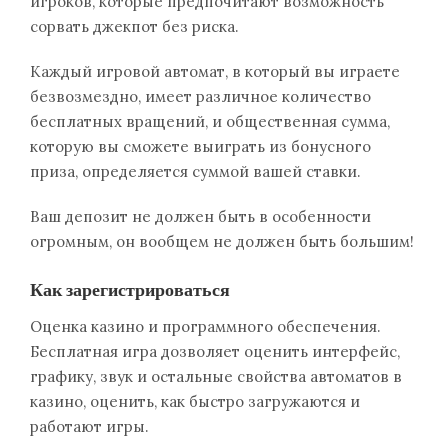
игроков, которые предпочитают возможность
сорвать джекпот без риска.
Каждый игровой автомат, в который вы играете
безвозмездно, имеет различное количество
бесплатных вращений, и общественная сумма,
которую вы сможете выиграть из бонусного
приза, определяется суммой вашей ставки.
Ваш депозит не должен быть в особенности
огромным, он вообщем не должен быть большим!
Как зарегистрироваться
Оценка казино и программного обеспечения.
Бесплатная игра дозволяет оценить интерфейс,
графику, звук и остальные свойства автоматов в
казино, оценить, как быстро загружаются и
работают игры.