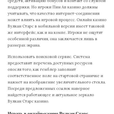
средств, активацию бонусов и контакт со службой
поддержки. Но игроки Пин Ап казино должны
учитывать, что качество интернет-соединения
может влиять на игровой процесс. Онлайн казино
Вулкан Старс в мобильной версии имеет таковой
же интерфейс, как и на компе. Игроки не ощутят
особенной различия, она заключается лишь в
размерах экрана.
Использовать поисковой сервис. Система
предоставит перечень доступных ресурсов
опосля того, как гемблер заполнит
соответственное поле на стартовой страничке и
нажмет на изображение увеличительного стекла.
Посреди предложенных ссылок наверное
найдется работающее и актуальное зеркало
Вулкан Старс казино.
Играть в онлайн-казино Вулкан Старс