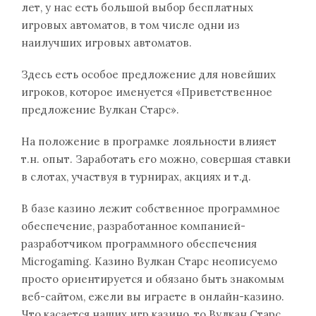
лет, у нас есть большой выбор бесплатных
игровых автоматов, в том числе одни из
наилучших игровых автоматов.
Здесь есть особое предложение для новейших
игроков, которое именуется «Приветственное
предложение Вулкан Старс».
На положение в програмке лояльности влияет
т.н. опыт. Заработать его можно, совершая ставки
в слотах, участвуя в турнирах, акциях и т.д.
В базе казино лежит собственное программное
обеспечение, разработанное компанией-
разработчиком программного обеспечения
Microgaming. Казино Вулкан Старс неописуемо
просто ориентируется и обязано быть знакомым
веб-сайтом, ежели вы играете в онлайн-казино.
Что касается наших игр казино, то Вулкан Старс