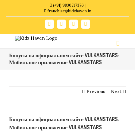
Skip
(+91) 9830717376 |
to
franchise@kidzhaven.in
content
Facebook
Twitter
YouTube
Instagram
Бонусы на официальном сайте VULKANSTARS:
Мобильное приложение VULKANSTARS
Previous
Next
Бонусы на официальном сайте VULKANSTARS:
Мобильное приложение VULKANSTARS