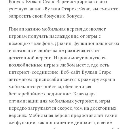
Бонусы Вулкан Старс Зарегистрировав свою
учетную запись Вулкан Старс сейчас, вы сможете
запросить свои бонусные бонусы.
Пин ап казино мобильная версия дозволяет
игрокам получать наслаждение от игры с
помощью телефона. Дизайн, функциональностью
и остальные свойства не различаются от
десктопной версии. Игроки могут запускать
возлюбленные игры в любом месте, где есть
интернет-соединение. Веб-сайт Вулкан Старс
автоматом приспосабливается к размеру экрана
мобильного устройства, обеспечивая
бесперебойное соединение. Благодаря
оптимизации для мобильных устройств, игры
нередко загружаются скорее, чем на десктопных
версиях. Мобильная версия предоставляет такие
же функции, как пополнение депозита, снятие