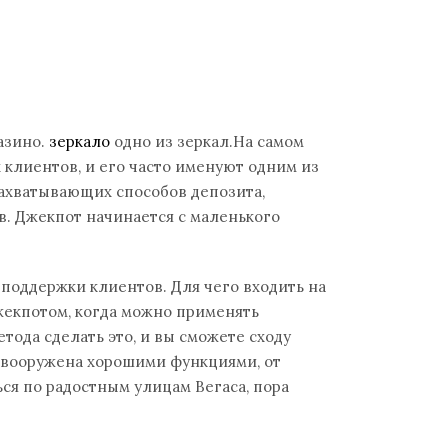
азино.
зеркало
одно из зеркал.На самом
клиентов, и его часто именуют одним из
захватывающих способов депозита,
в. Джекпот начинается с маленького
поддержки клиентов. Для чего входить на
жекпотом, когда можно применять
ода сделать это, и вы сможете сходу
е вооружена хорошими функциями, от
ся по радостным улицам Вегаса, пора