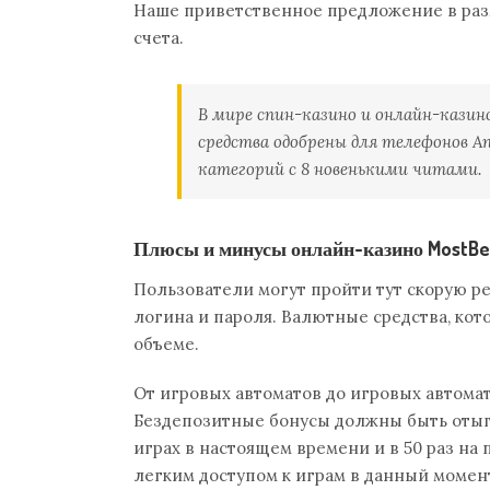
Наше приветственное предложение в раз
счета.
В мире спин-казино и онлайн-казин
средства одобрены для телефонов An
категорий с 8 новенькими читами.
Плюсы и минусы онлайн-казино MostBe
Пользователи могут пройти тут скорую 
логина и пароля. Валютные средства, ко
объеме.
От игровых автоматов до игровых автомат
Бездепозитные бонусы должны быть отыграны
играх в настоящем времени и в 50 раз на
легким доступом к играм в данный момен