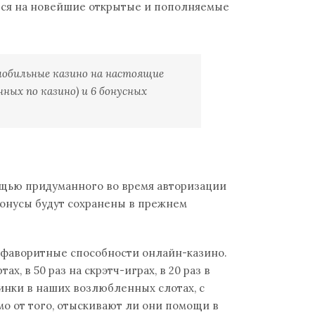
тся на новейшие открытые и пополняемые
 мобильные казино на настоящие
нных по казино) и 6 бонусных
ощью придуманного во время авторизации
бонусы будут сохранены в прежнем
се фаворитные способности онлайн-казино.
, в 50 раз на скрэтч-играх, в 20 раз в
инки в наших возлюбленных слотах, с
о от того, отыскивают ли они помощи в