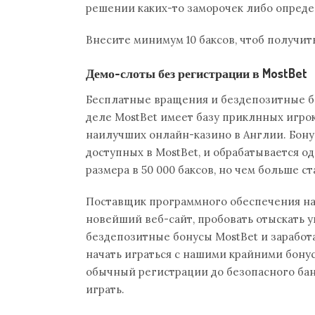
решении каких-то заморочек либо опреде
Внесите минимум 10 баксов, чтоб получить
Демо-слоты без регистрации в MostBet
Бесплатные вращения и бездепозитные б
деле MostBet имеет базу приклнных игро
наилучших онлайн-казино в Англии. Бонус
доступных в MostBet, и обрабатывается 
размера в 50 000 баксов, но чем больше с
Поставщик программного обеспечения на 
новейший веб-сайт, пробовать отыскать 
бездепозитные бонусы MostBet и заработа
начать играться с нашими крайними бону
обычный регистрации до безопасного бан
играть.