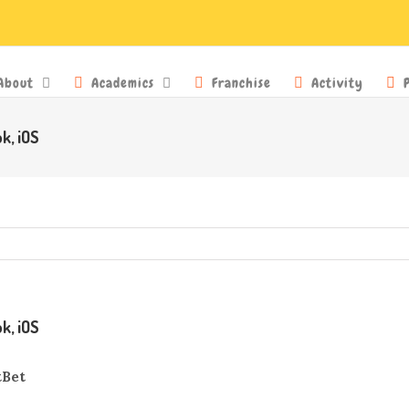
About
Academics
Franchise
Activity
k, iOS
k, iOS
tBet