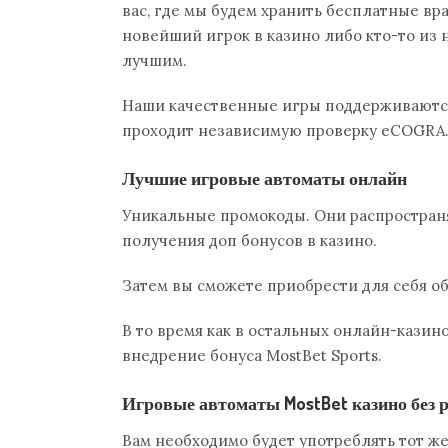
вас, где мы будем хранить бесплатные вр
новейший игрок в казино либо кто-то из 
лучшим.
Наши качественные игры поддерживаются
проходит независимую проверку eCOGRA
Лучшие игровые автоматы онлайн
Уникальные промокоды. Они распространя
получения доп бонусов в казино.
Затем вы сможете приобрести для себя об
В то время как в остальных онлайн-казин
внедрение бонуса MostBet Sports.
Игровые автоматы MostBet казино без 
Вам необходимо будет употреблять тот же