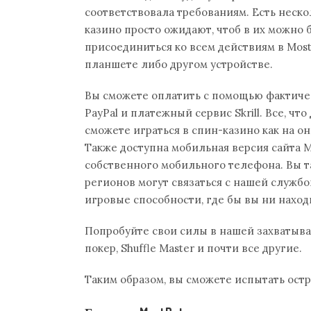
соответствовала требованиям. Есть неско
казино просто ожидают, чтоб в их можно б
присоединиться ко всем действиям в Most
планшете либо другом устройстве.
Вы сможете оплатить с помощью фактичес
PayPal и платежный сервис Skrill. Все, чт
сможете играться в спин-казино как на он
Также доступна мобильная версия сайта M
собственного мобильного телефона. Вы та
регионов могут связаться с нашей службо
игровые способности, где бы вы ни наход
Попробуйте свои силы в нашей захватыва
покер, Shuffle Master и почти все другие.
Таким образом, вы сможете испытать остры