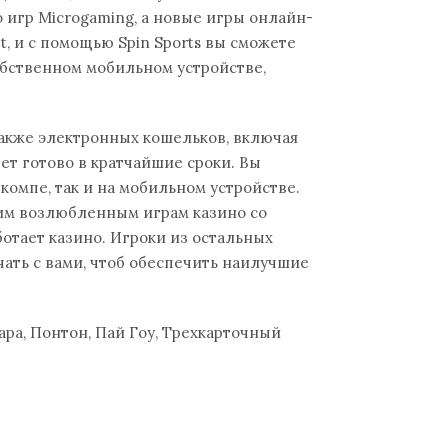
 игр Microgaming, а новые игры онлайн-
t, и с помощью Spin Sports вы сможете
собственном мобильном устройстве,
также электронных кошельков, включая
удет готово в кратчайшие сроки. Вы
компе, так и на мобильном устройстве.
воим возлюбленным играм казино со
отает казино. Игроки из остальных
чать с вами, чтоб обеспечить наилучшие
ра, Понтон, Пай Гоу, Трехкарточный