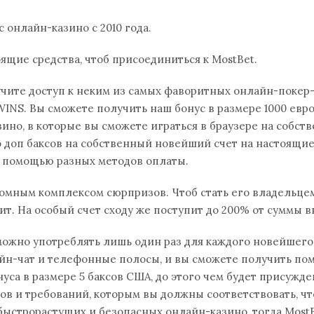
 онлайн-казино с 2010 года.
ящие средства, чтоб присоединиться к MostBet.
учите доступ к неким из самых фаворитных онлайн-покер-р
NS. Вы сможете получить наш бонус в размере 1000 евро,
зино, в которые вы сможете играться в браузере на собс
о доп баксов на собственный новейший счет на настоящие 
с помощью разных методов оплаты.
омным комплексом сюрпризов. Чтоб стать его владельцем
. На особый счет сходу же поступит до 200% от суммы вв
 можно употреблять лишь один раз для каждого новейшег
айн-чат и телефонные полосы, и вы сможете получить пом
а в размере 5 баксов США, до этого чем будет присужден
ов и требований, которым вы должны соответствовать, ч
быстрорастущих и безопасных онлайн-казино, тогда MostB