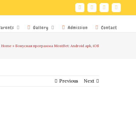
Facebook
Twitter
YouTube
Instagra
Parents
Gallery
Admission
Contact
Home
»
Бонусная программа MostBet: Android apk, iOS
Previous
Next