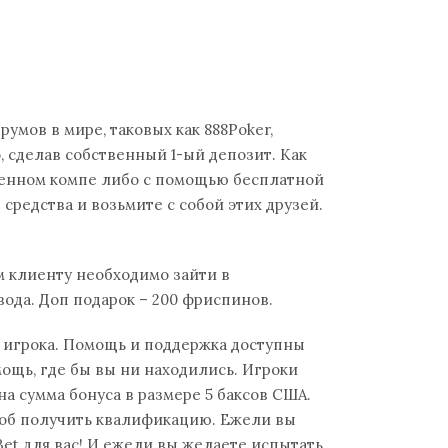
умов в мире, таковых как 888Poker,
 сделав собственный 1-ый депозит. Как
твенном компе либо с помощью бесплатной
средства и возьмите с собой этих друзей.
 клиенту необходимо зайти в
ода. Доп подарок – 200 фриспинов.
о игрока. Помощь и поддержка доступны
ощь, где бы вы ни находились. Игроки
а сумма бонуса в размере 5 баксов США.
тоб получить квалификацию. Ежели вы
et для вас! И ежели вы желаете испытать