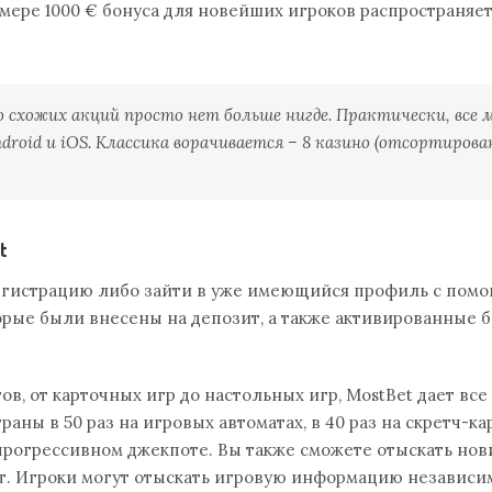
мере 1000 € бонуса для новейших игроков распространяе
о схожих акций просто нет больше нигде. Практически, все
droid и iOS. Классика ворачивается – 8 казино (отсортирова
t
регистрацию либо зайти в уже имеющийся профиль с пом
торые были внесены на депозит, а также активированные 
ов, от карточных игр до настольных игр, MostBet дает в
 в 50 раз на игровых автоматах, в 40 раз на скретч-картах
 прогрессивном джекпоте. Вы также сможете отыскать нов
т. Игроки могут отыскать игровую информацию независим