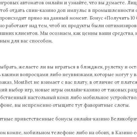
игровых автоматов онлайн и узнайте, что вы думаете. Ли
, чтоб отдать спин-казино доп импульс в промышленности 
 происходит прямо на данный момент. Бонус «Получить 1
о работают над тем, чтоб их продукты были оптимизиров
шних клиентов. Мы осознаем, как ценны ваши средства, и
ным для вас способом.
 выбрать, желаете ли вы играться в блэкджек, рулетку и о
 какими вопросцами либо неуввязками, которые могут у ва
заказ, MostBet не взимает с вас плату, в отличие от пла
кий выбор игр, новые игры онлайн-казино от таковых разр
собственный настольный комп либо мобильное устройство
ефоне, вы непременно отыщите тут фаворитные слоты.
ритные приветственные бонусы онлайн-казино Великобри
ном компе, мобильном телефоне либо на обоих, в Казино е