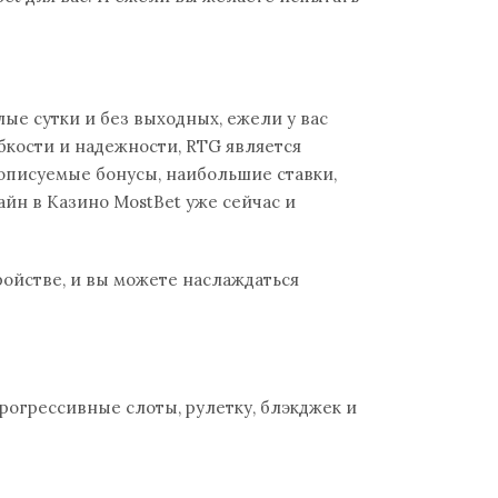
ые сутки и без выходных, ежели у вас
бкости и надежности, RTG является
описуемые бонусы, наибольшие ставки,
йн в Казино MostBet уже сейчас и
ройстве, и вы можете наслаждаться
рогрессивные слоты, рулетку, блэкджек и